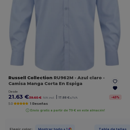
Russell Collection
RU962M
- Azul claro
-
Camisa Manga Corta En Espiga
Desde
21.63 €
|
-
45
%
39.60 €
IVA incl.
17.88 €
s/IVA
5.0
1 Reseñas
Envío gratis a partir de 79 € en este almacén!
Elegir color:
Mostrar todo
+ 1
Tabla de tallas