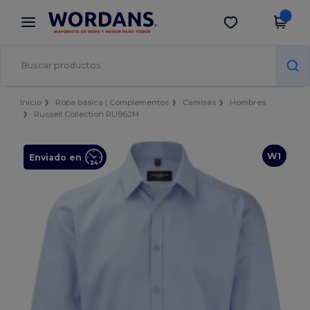
×
App de Wordans
Descargar app
¡Mejores precios en app!
Inicio
Ropa básica | Complementos
Camisas
Hombres
Russell Collection RU962M
W1
Enviado en