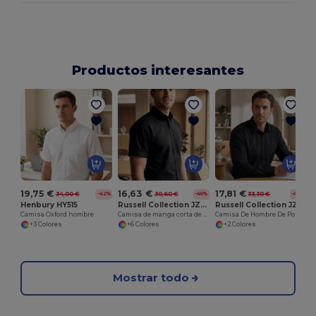
Productos interesantes
19,75 €
16,63 €
17,81 €
34,00 €
30,60 €
33,30 €
-42%
-46%
-47%
Henbury HY515
Russell Collection JZ933
Russell Collection JZ936
Camisa Oxford hombre
Camisa de manga corta de algodón Oxford para hombre
Camisa De Hombre De Popelín 100% Algodón
+3 Colores
+6 Colores
+2 Colores
Mostrar todo