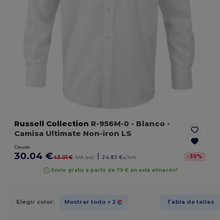
Russell Collection
R-956M-0
- Blanco
-
Camisa Ultimate Non-iron LS
Desde
30.04 €
|
-
30
%
43.01 €
IVA incl.
24.83 €
s/IVA
Envío gratis a partir de 79 € en este almacén!
Elegir color:
Mostrar todo
+ 2
Tabla de tallas