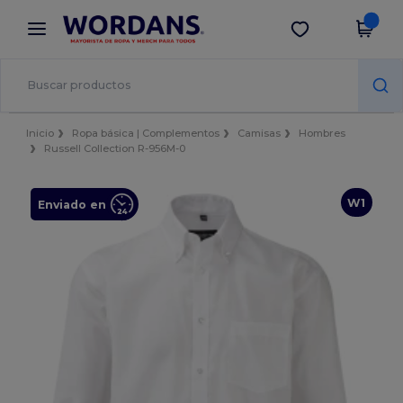
×
App de Wordans
Descargar app
¡Mejores precios en app!
Inicio
Ropa básica | Complementos
Camisas
Hombres
Russell Collection R-956M-0
W1
Enviado en