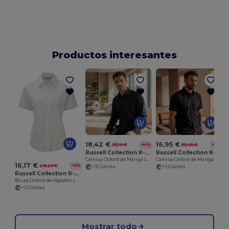
Productos interesantes
18,42 €
16,95 €
33,10 €
30,05 €
-44%
-44%
Russell Collection R-922M-0
Russell Collection R-923M-0
Camisa Oxford de Manga Larga con Cuello Semicorte
Camisa Oxford de Manga Corta Ajustada
16,17 €
29,25 €
-45%
+3 Colores
+3 Colores
Russell Collection R-933F-0
Blusa Oxford de Algodón y Poliéster para Mujer
+3 Colores
Mostrar todo