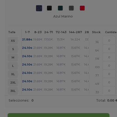
Azul Marino
1-7
8-23
24-71
72-143
144-287
288 +
Más
Talla
Stock
Cantida
+
21.88
19.69
17.50
15.31
14.22
13.13
€
€
€
€
€
€
XS
36
+
24.10
21.69
19.28
16.87
15.67
14.46
€
€
€
€
€
€
S
64
+
24.10
21.69
19.28
16.87
15.67
14.46
€
€
€
€
€
€
M
118
+
24.10
21.69
19.28
16.87
15.67
14.46
€
€
€
€
€
€
L
100
+
24.10
21.69
19.28
16.87
15.67
14.46
€
€
€
€
€
€
XL
77
+
24.10
21.69
19.28
16.87
15.67
14.46
€
€
€
€
€
€
2XL
48
+
24.10
21.69
19.28
16.87
15.67
14.46
€
€
€
€
€
€
3XL
33
Selecciones:
0
Total:
0.00 