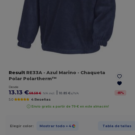
Result
RE33A
- Azul Marino
- Chaqueta
Polar Polartherm™
Desde
13.13 €
|
-
81
%
68.58 €
IVA incl.
10.85 €
s/IVA
5.0
4 Reseñas
Envío gratis a partir de 79 € en este almacén!
Elegir color:
Mostrar todo
+ 4
Tabla de tallas