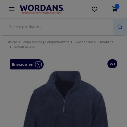
×
App de Wordans
Descargar app
¡Mejores precios en app!
Inicio
Ropa básica | Complementos
Sudaderas
Hombres
Result RE33A
W1
Enviado en