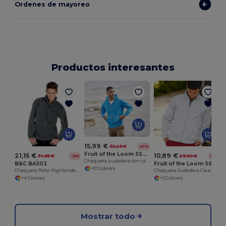
Ordenes de mayoreo
Productos interesantes
15,99 €
30,25 €
-47%
Fruit of the Loom SS222
21,15 €
10,89 €
34,85 €
29,60 €
-39%
-63%
Chaqueta sudadera con capucha Classic 80/20
B&C BA502
Fruit of the Loom SS226
+10 Colores
Chaqueta Polar Highlander+
Chaqueta Sudadera Classic 80/20
+4 Colores
+2 Colores
Mostrar todo