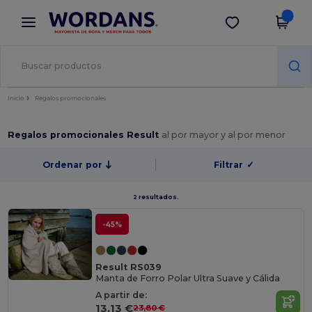
×
App de Wordans
Descargar app
¡Mejores precios en app!
Inicio
Regalos promocionales
Regalos promocionales Result
al por mayor y al por menor
Ordenar por
Filtrar
✓
2 resultados.
-45%
Result RS039
Manta de Forro Polar Ultra Suave y Cálida
A partir de:
13,13 €
23,80 €