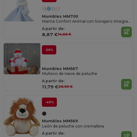
Mumbles MM700
Manta Confort Animal con Sonajero Integrado
A partir de:
8,87 €
14,66 €
-59%
Mumbles MM567
Muñeco de nieve de peluche
A partir de:
11,79 €
28,90 €
-49%
Mumbles MM569
León de peluche con cremallera
A partir de: