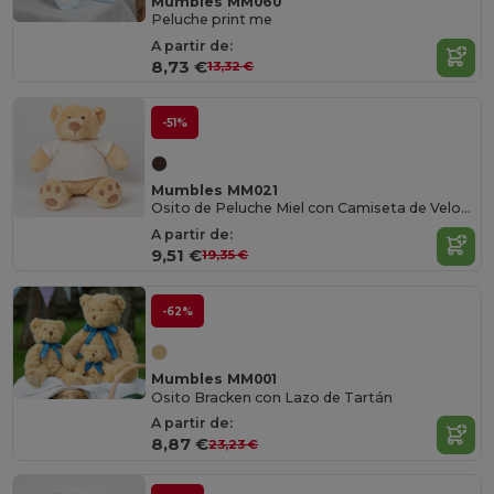
Mumbles MM060
Peluche print me
A partir de:
8,73 €
13,32 €
-51%
Mumbles MM021
Osito de Peluche Miel con Camiseta de Velour
A partir de:
9,51 €
19,35 €
-62%
Mumbles MM001
Osito Bracken con Lazo de Tartán
A partir de:
8,87 €
23,23 €