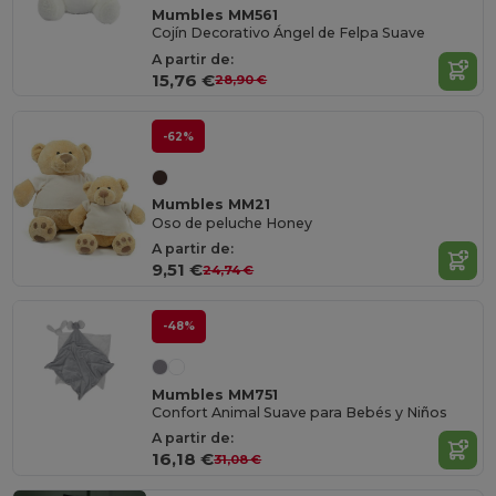
Mumbles MM561
Cojín Decorativo Ángel de Felpa Suave
A partir de:
15,76 €
28,90 €
-62%
Mumbles MM21
Oso de peluche Honey
A partir de:
9,51 €
24,74 €
-48%
Mumbles MM751
Confort Animal Suave para Bebés y Niños
A partir de:
16,18 €
31,08 €