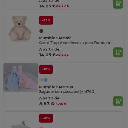
A partir de:
14,05 €
24,70 €
-43%
Mumbles MM051
Osito Zippie con Acceso para Bordado
A partir de:
14,05 €
24,70 €
-38%
Mumbles MM700
Juguete con cascabel MM700
A partir de:
8,87 €
14,40 €
-38%