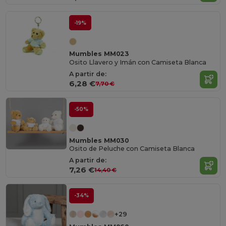
-19%
Mumbles MM023
Osito Llavero y Imán con Camiseta Blanca
A partir de:
6,28 €
7,70 €
-50%
Mumbles MM030
Osito de Peluche con Camiseta Blanca
A partir de:
7,26 €
14,40 €
-34%
+29