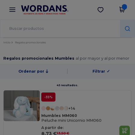
×
App de Wordans
Descargar app
¡Mejores precios en app!
Inicio
Regalos promocionales
Regalos promocionales Mumbles
al por mayor y al por menor
Ordenar por
Filtrar
✓
43 resultados.
-35%
+14
Mumbles MM060
Peluche mini Unicornio MM060
A partir de:
8,73 €
13,50 €