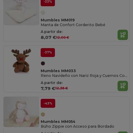
-33%
Mumbles MM019
Manta de Confort Corderito Bebé
A partir de:
8,07 €
12,00 €
-37%
Mumbles MM033
Reno Navideño con Nariz Roja y Cuernos Contrastantes
A partir de:
7,79 €
12,38 €
-43%
Mumbles MM054
Búho Zippie con Acceso para Bordado