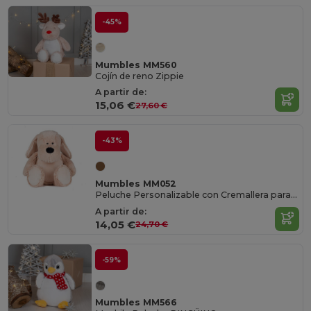
-45%
Mumbles MM560
Cojín de reno Zippie
A partir de:
15,06 €
27,60 €
-43%
Mumbles MM052
Peluche Personalizable con Cremallera para Bordado
A partir de:
14,05 €
24,70 €
-59%
Mumbles MM566