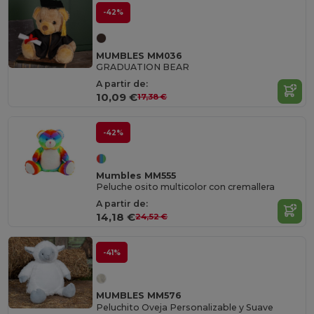
-42%
MUMBLES MM036
GRADUATION BEAR
A partir de:
10,09 €
17,38 €
-42%
Mumbles MM555
Peluche osito multicolor con cremallera
A partir de:
14,18 €
24,52 €
-41%
MUMBLES MM576
Peluchito Oveja Personalizable y Suave