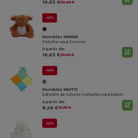
16,63 €
32,40 €
-45%
Mumbles MM565
Peluche vaca Escocés
A partir de:
16,63 €
30,50 €
-46%
Mumbles MM701
Edredón de colores múltiples para bebés
A partir de:
8,28 €
15,30 €
-45%