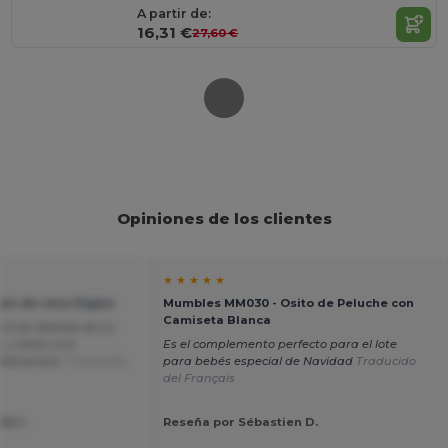
A partir de:
16,31 €
27,60 €
Opiniones de los clientes
★ ★ ★ ★ ★
ín de reno Zippie
Mumbles MM030 - Osito de Peluche con
Camiseta Blanca
á las delicias de su
, y tiene una
Es el complemento perfecto para el lote
idad-precio.
Traducido
para bebés especial de Navidad
Traducido
del Français
N J.
Reseña por Sébastien D.