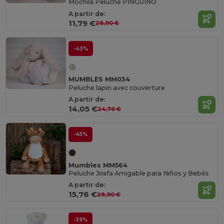
Mochila Peluche PINGÜINO
A partir de:
11,79 €
28,90 €
-43%
MUMBLES MM034
Peluche lapin avec couverture
A partir de:
14,05 €
24,70 €
-45%
Mumbles MM564
Peluche Jirafa Amigable para Niños y Bebés
A partir de:
15,76 €
28,90 €
-39%