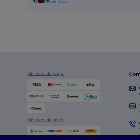
Leer más...
Kimood
(16)
Kooduu
(4)
Korntex
(5)
Lanyard'In
(30)
Larkwood
(1)
Larq
(4)
Con
Les Filosophes
(5)
Métodos de pago
Luxe
(22)
Malfini
(8)
Malfini Premium
(4)
Marksman
(26)
Métodos de envío
Mepal
(16)