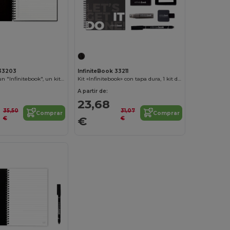
 33203
InfiniteBook 33211
El set incluye un "Infinitebook", un kit de limpieza, un marcador y un portamarcadores
Kit «Infinitebook» con tapa dura, 1 kit de limpieza, 1 rotulador y 1 soporte para bolígrafo
A partir de:
23,68
35,50
31,07
Comprar
Comprar
€
€
€