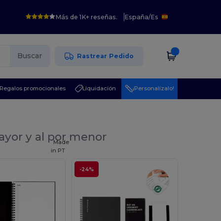
Más de 1K+ reseñas.
España
/
Es
Buscar
Rastrear Pedido
Regalos promocionales
Liquidación
¡Personalízalo!
ayor y al por menor
Made
in
PT
-24%