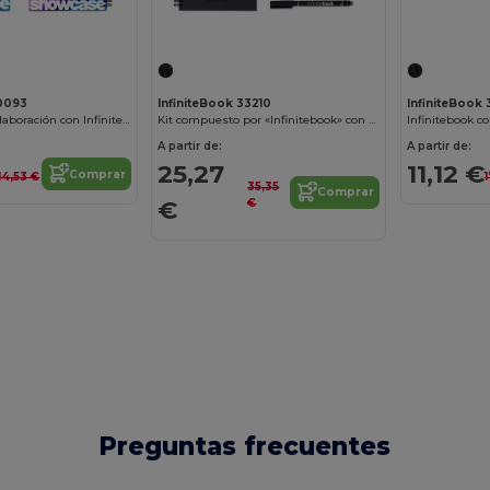
70093
InfiniteBook 33210
InfiniteBook 
Muestra de la colaboración con Infinitebook
Kit compuesto por «Infinitebook» con tapa dura, 1 kit de limpieza, 1 rotulador y 1 soporte para bolígrafo
A partir de:
A partir de:
25,27
11,12 €
Comprar
14,53 €
1
35,35
Comprar
€
€
Preguntas frecuentes