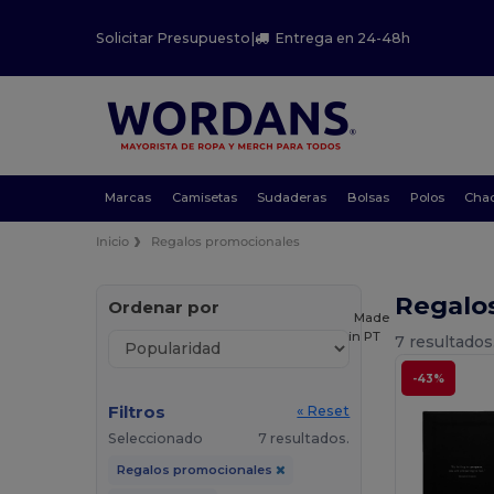
Solicitar Presupuesto
|
Entrega en 24-48h
Marcas
Camisetas
Sudaderas
Bolsas
Polos
Cha
Inicio
Regalos promocionales
Regalo
Ordenar por
Made
in
PT
7 resultados
-43%
Filtros
« Reset
Seleccionado
7 resultados.
Regalos promocionales