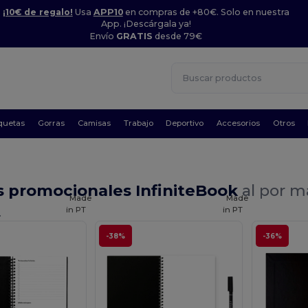
¡10€ de regalo!
Usa
APP10
en compras de +80€. Solo en nuestra
App. ¡Descárgala ya!
Envío
GRATIS
desde 79€
quetas
Gorras
Camisas
Trabajo
Deportivo
Accesorios
Otros
s promocionales InfiniteBook
al por m
Made
Made
in
PT
in
PT
.
-38%
-36%