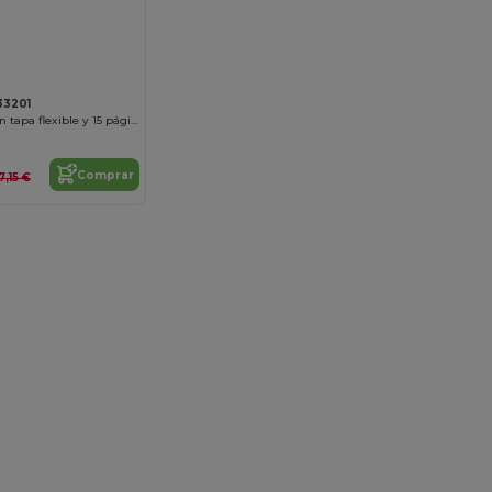
¡Personalízalo!
33201
Infinitebook con tapa flexible y 15 páginas de pizarra rayadas
Comprar
7,15 €