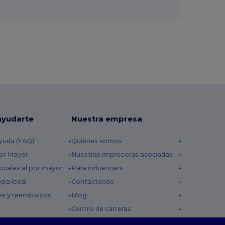
ayudarte
Nuestra empresa
yuda (FAQ)
Quiénes somos
por Mayor
Nuestras impresoras asociadas
ocales al por mayor
Para influencers
opa local
Contáctenos
es y reembolsos
Blog
Centro de carreras
 envío