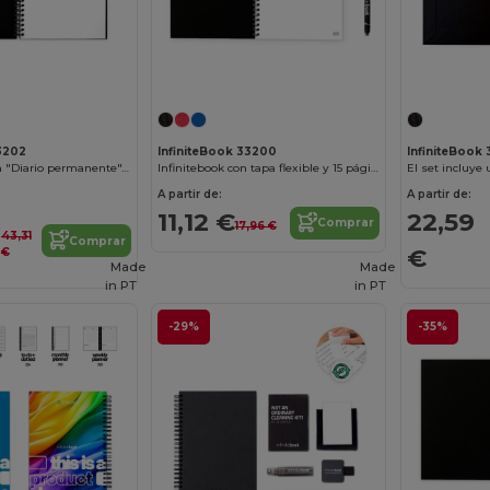
¡Personalízalo!
33202
InfiniteBook 33200
InfiniteBook
El set incluye un "Diario permanente", un kit de limpieza, un marcador y un portamarcadores
Infinitebook con tapa flexible y 15 páginas de pizarra blanca lisas
A partir de:
A partir de:
11,12 €
22,59
Comprar
17,96 €
43,31
Comprar
€
€
Made
Made
in
PT
in
PT
-29%
-35%