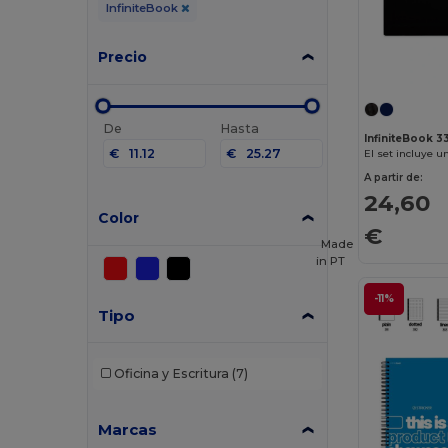
InfiniteBook
Precio
De
Hasta
InfiniteBook 
€
€
A partir de:
24,60
Color
€
Made
in
PT
-11%
Tipo
Oficina y Escritura
(7)
Marcas