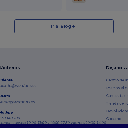
Ir al Blog
táctenos
Déjanos 
Cliente
Centro de a
cliente@wordans.es
Precios al 
Camisetas l
Venta
venta@wordans.es
Tienda de r
Devolucion
Hotline
930 410 200
Glosario
Lunes – jueves: 10:00–13:00 y 14:00–17:30 Viernes: 10:00–14:00
Métodos de