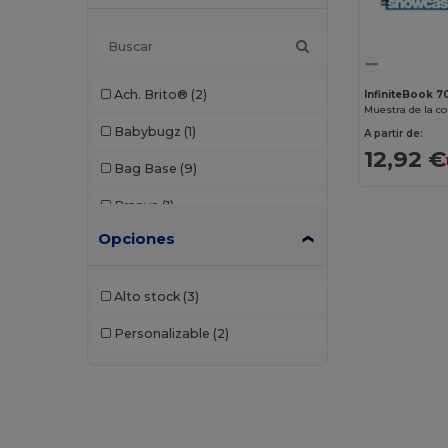
Ach. Brito®
(2)
InfiniteBook 
Babybugz
(1)
A partir de:
12,92 €
Bag Base
(9)
Branve
(1)
Opciones
Buff
(1)
CamelBak
(7)
Alto stock
(3)
Case Logic
(10)
Personalizable
(2)
Chipolo
(2)
Egotier
(1053)
EgotierPro
(940)