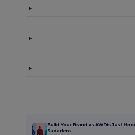
Ekston
(10)
Elevate NXT
(9)
GiftRetail
(1867)
Gildan
(1)
Graid™
(2)
Herschel
(7)
InfiniteBook
(7)
JournalBooks
(6)
K-up
(3)
Kariban
(25)
Karlowsky
(4)
Build Your Brand vs AWDis Just Hoo
Karst®
(4)
Sudadera