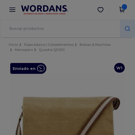
×
App de Wordans
Descargar app
¡Mejores precios en app!
Inicio
Ropa básica | Complementos
Bolsas & Mochilas
Mensajero
Quadra QD610
W1
Enviado en