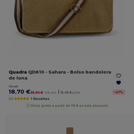
Quadra
QD610
- Sahara
- Bolso bandolera
de lona
Desde
18.70 €
|
-
47
%
35.30 €
IVA incl.
15.45 €
s/IVA
5.0
1 Reseñas
Envío gratis a partir de 79 € en este almacén!