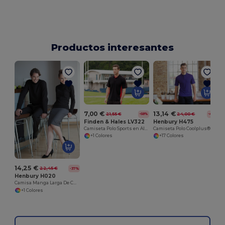
Productos interesantes
7,00 €
13,14 €
21,55 €
24,00 €
-68%
-45%
Finden & Hales LV322
Henbury H475
Camiseta Polo Sports en Algodón Piqué
Camiseta Polo Coolplus® en Algodón Piqué
+1 Colores
+17 Colores
14,25 €
22,45 €
-37%
Henbury H020
Camisa Manga Larga De Cuello Redondo
+1 Colores