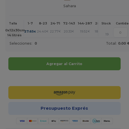
Sahara
1-7
8-23
24-71
72-143
144-287
288 +
Más
Talla
Stock
Cantida
+
40x12x30cm.
27.65
24.40
22.77
20.33
19.52
18.70
€
€
€
€
€
€
19
14 litres
Selecciones:
0
Total:
0.00 
Agregar al Carrito
¡Personalízalo!
Presupuesto Exprés