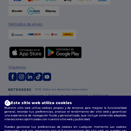
Métodos de envío
Síguenos
2026. Todos los derechos reservados
Términos y Condiciones
|
Política de personalización
|
Política de
Privacidad
|
Política de Cookies
|
Mapa del sitio
Este sitio web utiliza cookies
Nuestro sitio web utiliza cookies propias y de terceros para mejorar la funcionalidad
general, recordar tus preferencias, analizar el rendimiento del sitio web y garantizar
Madrid
|
Barcelona
|
Valencia
|
Seville
|
Zaragoza
|
Málaga
|
Murcia
|
una experiencia de navegación fluida y personalizada, que incluye contenido adaptado,
Palma
|
Bilbao
|
Alicante
interacciones optimizadas con nuestro sitio web y publicidad.
Puedes gestionar tus preferencias de cookies en cualquier momento. Las cookies
esenciales, que son necesarias para el funcionamiento del sitio web, no pueden ser