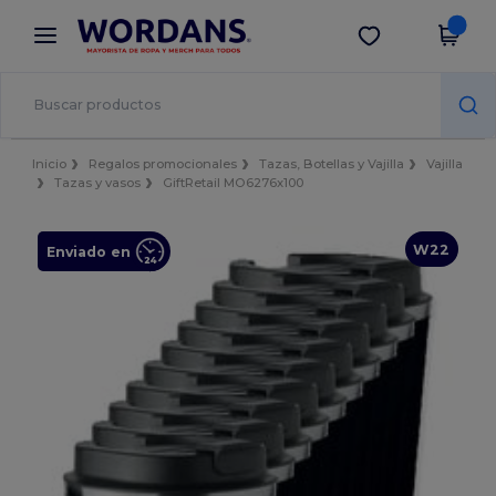
×
App de Wordans
Descargar app
¡Mejores precios en app!
Inicio
Regalos promocionales
Tazas, Botellas y Vajilla
Vajilla
Tazas y vasos
GiftRetail MO6276x100
W22
Enviado en