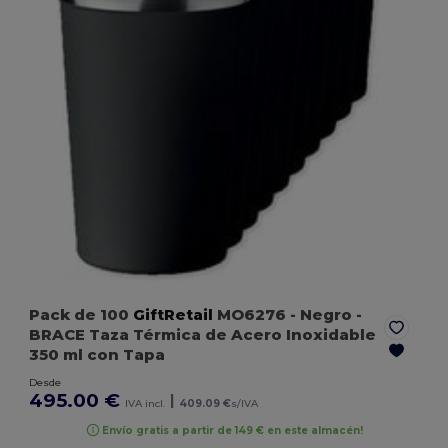
Pack de 100
GiftRetail
MO6276
- Negro
-
BRACE Taza Térmica de Acero Inoxidable
350 ml con Tapa
Desde
495.00 €
|
IVA incl.
409.09 €
s/IVA
Envío gratis a partir de 149 € en este almacén!