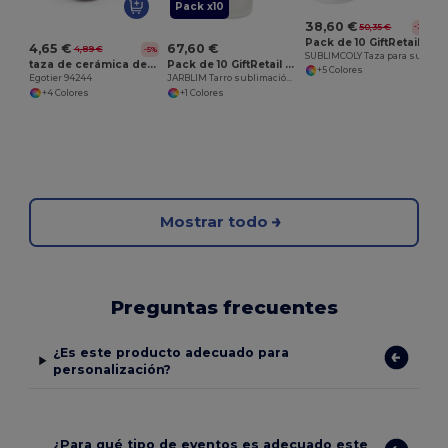
Pack x10
38,60 €
50,35 €
-23%
Pack de 10 GiftRetail MO8422
4,65 €
67,60 €
4,89 €
-5%
SUBLIMCOLY Taza para sublimación
taza de cerámica de 370ml
Pack de 10 GiftRetail MO6919
+5 Colores
Egotier 94244
JARBLIM Tarro sublimación 400 ml
+4 Colores
+1 Colores
Mostrar todo
Preguntas frecuentes
¿Es este producto adecuado para
personalización?
¿Para qué tipo de eventos es adecuado este