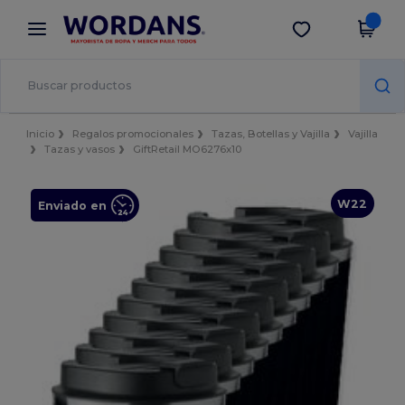
×
App de Wordans
Descargar app
¡Mejores precios en app!
Inicio
Regalos promocionales
Tazas, Botellas y Vajilla
Vajilla
Tazas y vasos
GiftRetail MO6276x10
W22
Enviado en