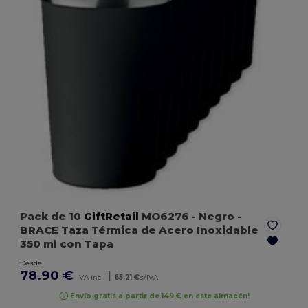
Pack de 10
GiftRetail
MO6276
- Negro
-
BRACE Taza Térmica de Acero Inoxidable
350 ml con Tapa
Desde
78.90 €
|
IVA incl.
65.21 €
s/IVA
Envío gratis a partir de 149 € en este almacén!