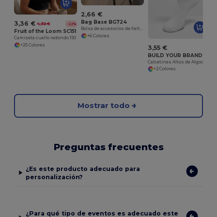
2,66 €
Bag Base BG724
3,36 €
4,30 €
-22%
Bolsa de accesorios de fieltro
Fruit of the Loom SC151
+6 Colores
Camiseta cuello redondo 150
+25 Colores
3,55 €
BUILD YOUR BRAND BY201
Calcetines Altos de Algodón y Elastano
+2 Colores
Mostrar todo
Preguntas frecuentes
¿Es este producto adecuado para
personalización?
¿Para qué tipo de eventos es adecuado este