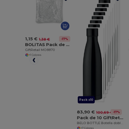
1,15 €
-17%
1,38 €
BOLITAS Pack de bolsas terapéuticas
GiftRetail MO8870
+1 Colores
Pack x10
83,90 €
-17%
100,69 €
Pack de 10 GiftRetail MO9812
BELO BOTTLE Botella doble pared 500 ml
+7 Colores