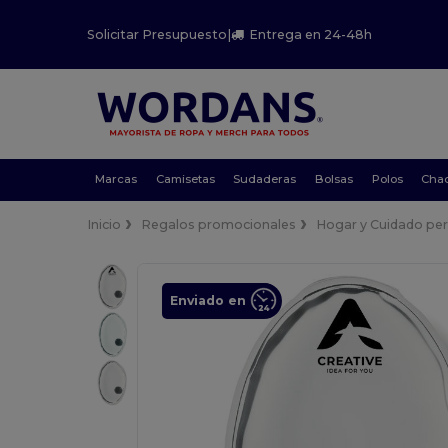
Solicitar Presupuesto
|
Entrega en 24-48h
Marcas
Camisetas
Sudaderas
Bolsas
Polos
Cha
Inicio
Regalos promocionales
Hogar y Cuidado pe
Enviado en