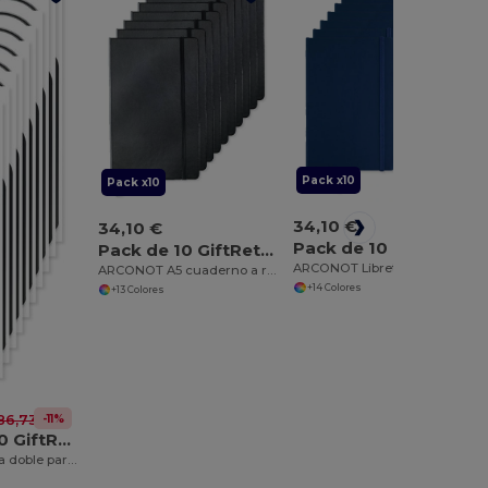
Pack x10
Pack x10
34,10 €
34,10 €
Pack de 10 GiftRetail AR1804
Pack de 10 GiftRetail MO1804
ARCONOT Libreta de notas A5
ARCONOT A5 cuaderno a rayas
+14 Colores
+13 Colores
-11%
86,73 €
Pack de 100 GiftRetail MO9431
HELSINKI Botella doble pared 500 ml