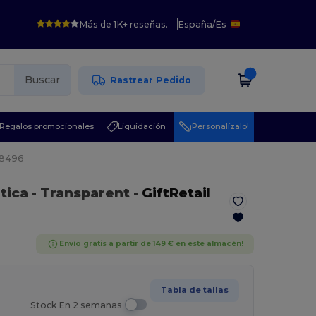
Más de 1K+ reseñas.
España
/
Es
Buscar
Rastrear Pedido
Regalos promocionales
Liquidación
¡Personalízalo!
O8496
utica
- Transparent
-
GiftRetail
Envío gratis a partir de 149 € en este almacén!
Tabla de tallas
Stock En 2 semanas