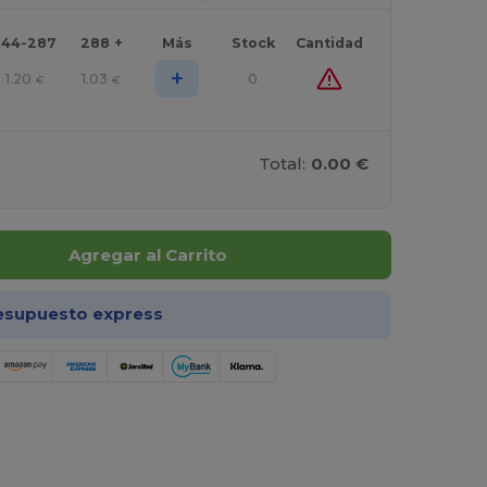
144-287
288 +
Más
Stock
Cantidad
+
1.20
1.03
0
€
€
Total:
0.00 €
Agregar al Carrito
esupuesto express