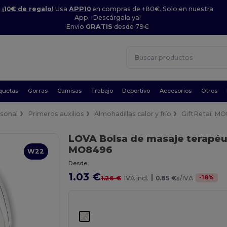
¡10€ de regalo!
Usa
APP10
en compras de +80€. Solo en nuestra
App. ¡Descárgala ya!
Envío
GRATIS
desde 79€
quetas
Gorras
Camisas
Trabajo
Deportivo
Accesorios
Otros
rsonal
Primeros auxilios
Almohadillas calor y frío
GiftRetail M
LOVA Bolsa de masaje terapé
MO8496
W22
Desde
1.03 €
|
-
18
%
1.26 €
IVA incl.
0.85 €
s/IVA