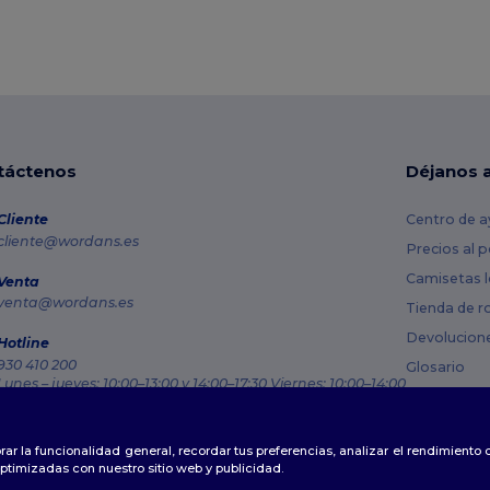
táctenos
Déjanos 
Cliente
Centro de a
cliente@wordans.es
Precios al 
Camisetas l
Venta
venta@wordans.es
Tienda de r
Devolucion
Hotline
930 410 200
Glosario
Lunes – jueves: 10:00–13:00 y 14:00–17:30 Viernes: 10:00–14:00
Métodos de
Rastreo de pedido
Códigos Pr
rar la funcionalidad general, recordar tus preferencias, analizar el rendimiento
ptimizadas con nuestro sitio web y publicidad.