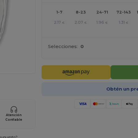
1-7
8-23
24-71
72-143
2.17
2.07
1.96
1.31
€
€
€
€
Selecciones:
0
ara tus productos
Obtén un pr
Atención
Confiable
esupuesto?