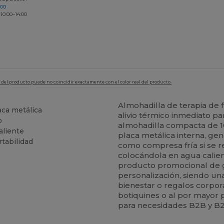
200
 10:00–14:00
en del producto puede no coincidir exactamente con el color real del producto.
Almohadilla de terapia de 
aca metálica
alivio térmico inmediato par
o
almohadilla compacta de 10
aliente
placa metálica interna, ge
tabilidad
como compresa fría si se re
colocándola en agua calien
producto promocional de gra
personalización, siendo u
bienestar o regalos corpor
botiquines o al por mayor 
para necesidades B2B y B2