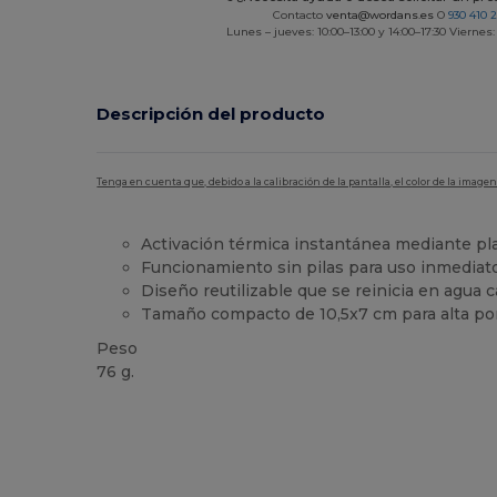
Contacto
venta@wordans.es
O
930 410 
Lunes – jueves: 10:00–13:00 y 14:00–17:30 Viernes:
Descripción del producto
Tenga en cuenta que, debido a la calibración de la pantalla, el color de la imag
Activación térmica instantánea mediante pl
Funcionamiento sin pilas para uso inmediat
Diseño reutilizable que se reinicia en agua c
Tamaño compacto de 10,5x7 cm para alta por
Peso
76 g.
Personalizable