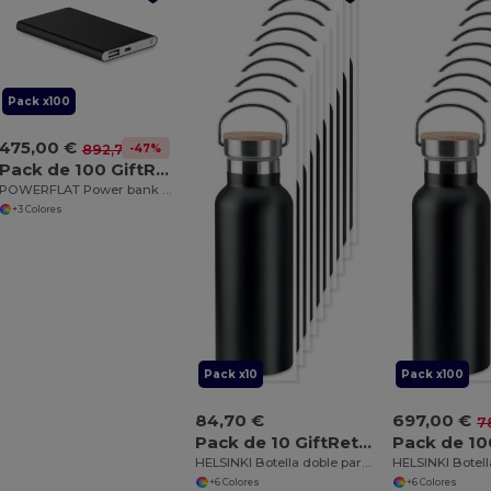
Pack x100
475,00 €
-47%
892,73 €
Pack de 100 GiftRetail MO8735
POWERFLAT Power bank plano 4000 mAh
+3 Colores
Pack x10
Pack x100
84,70 €
697,00 €
7
Pack de 10 GiftRetail MO9431
HELSINKI Botella doble pared 500 ml
+6 Colores
+6 Colores