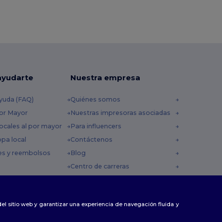
ayudarte
Nuestra empresa
yuda (FAQ)
Quiénes somos
por Mayor
Nuestras impresoras asociadas
ocales al por mayor
Para influencers
opa local
Contáctenos
es y reembolsos
Blog
Centro de carreras
 envío
omocionales
 del sitio web y garantizar una experiencia de navegación fluida y