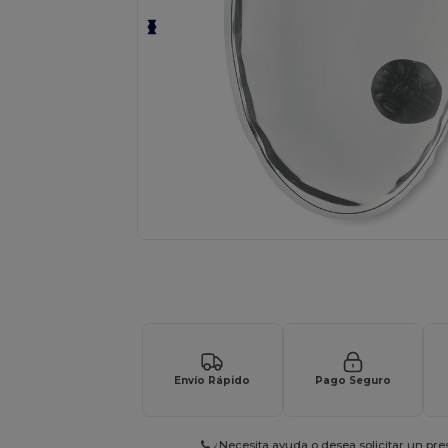
Solicita una cotización personalizada p
Envío Rápido
Pago Seguro
¿Necesita ayuda o desea solicitar un pr