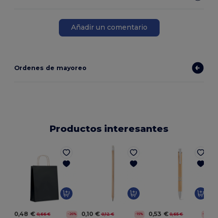
Añadir un comentario
Ordenes de mayoreo
Productos interesantes
E
0,48 €
0,10 €
0,53 €
0,66 €
0,12 €
0,65 €
-26%
-15%
-18%