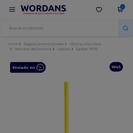
×
App de Wordans
Descargar app
¡Mejores precios en app!
Inicio
Regalos promocionales
Oficina y Escritura
Artículos de Escritura
Lápices
Egotier 91731
W45
Enviado en