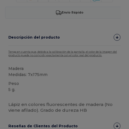
Envío Rápido
Descripción del producto
Tenga en cuenta que, debido a la calibración de la pantalla, el color de la imagen del
producto puede no coincidir exactamente con el color real del producto.
Madera
Medidas: 7x175mm
Peso
5 g.
Alto stock
Lápiz en colores fluorescentes de madera (No
viene afilado). Grado de dureza HB
Reseñas de Clientes del Producto