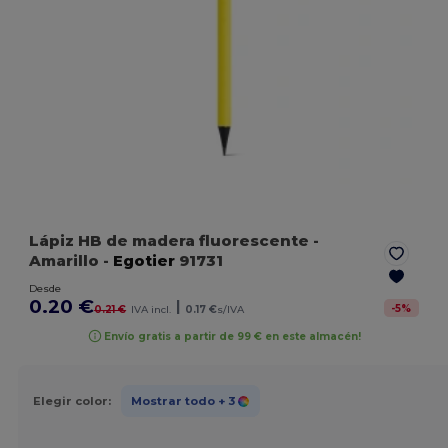
Lápiz HB de madera fluorescente
-
Amarillo
-
Egotier
91731
Desde
0.20 €
|
-
5
%
0.21 €
IVA incl.
0.17 €
s/IVA
Envío gratis a partir de 99 € en este almacén!
Elegir color:
Mostrar todo
+ 3