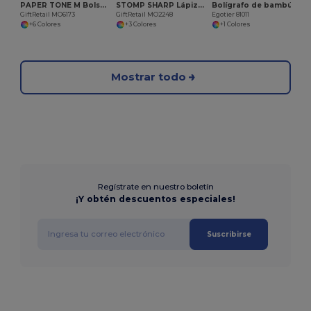
PAPER TONE M Bolsa papel mediana 90 gr/m²
STOMP SHARP Lápiz natural con goma
Bolígrafo de bambú con clip, detalles metálicos
GiftRetail MO6173
GiftRetail MO2248
Egotier 81011
+6 Colores
+3 Colores
+1 Colores
Mostrar todo
Regístrate en nuestro boletín
¡Y obtén descuentos especiales!
Suscribirse