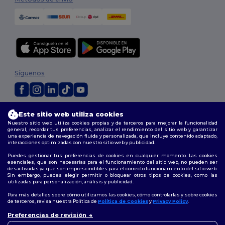
Síguenos
2026. Todos los derechos reservados
Este sitio web utiliza cookies
Términos y Condiciones
|
Política de personalización
|
Política de
Nuestro sitio web utiliza cookies propias y de terceros para mejorar la funcionalidad
Privacidad
|
Política de Cookies
|
Mapa del sitio
general, recordar tus preferencias, analizar el rendimiento del sitio web y garantizar
una experiencia de navegación fluida y personalizada, que incluye contenido adaptado,
interacciones optimizadas con nuestro sitio web y publicidad.
Madrid
|
Barcelona
|
Valencia
|
Seville
|
Zaragoza
|
Málaga
|
Murcia
|
Puedes gestionar tus preferencias de cookies en cualquier momento. Las cookies
Palma
|
Bilbao
|
Alicante
esenciales, que son necesarias para el funcionamiento del sitio web, no pueden ser
desactivadas ya que son imprescindibles para el correcto funcionamiento del sitio web.
Sin embargo, puedes elegir permitir o bloquear otros tipos de cookies, como las
utilizadas para personalización, análisis y publicidad.
Para más detalles sobre cómo utilizamos las cookies, cómo controlarlas y sobre cookies
de terceros, revisa nuestra Política de
Política de Cookies
y
Privacy Policy
.
👋
Hola
Preferencias de revisión
Si tienes dudas o preguntas,