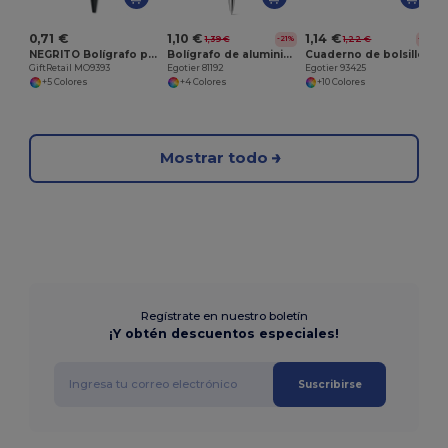
0,71 €
1,10 €
1,14 €
1,39 €
1,22 €
-21%
-7%
NEGRITO Bolígrafo puntero de aluminio
Bolígrafo de aluminio con acabado de goma
Cuaderno de bolsillo en PU con hojas lisas
GiftRetail MO9393
Egotier 81192
Egotier 93425
+5 Colores
+4 Colores
+10 Colores
Mostrar todo
Regístrate en nuestro boletín
¡Y obtén descuentos especiales!
Suscribirse