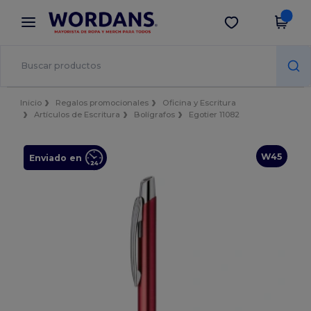
×
App de Wordans
Descargar app
¡Mejores precios en app!
Inicio
Regalos promocionales
Oficina y Escritura
Artículos de Escritura
Bolígrafos
Egotier 11082
W45
Enviado en