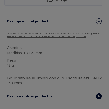
Envío Rápido
Descripción del producto
Tenga en cuenta que, debido a la calibración de la pantalla, el color de la imagen del
producto puede no coincidir exactamente con el color real del producto.
Aluminio
Medidas: 11x139 mm
Peso
18 g.
Alto stock
Bolígrafo de aluminio con clip. Escritura azul. ø11 x
139 mm
Descubre otros productos