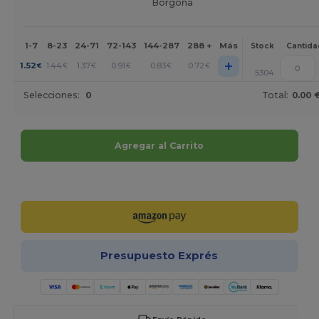
Borgoña
1-7
8-23
24-71
72-143
144-287
288 +
Más
Stock
Cantida
+
1.52
1.44
1.37
0.91
0.83
0.72
€
€
€
€
€
€
5304
Selecciones:
0
Total:
0.00 
Agregar al Carrito
¡Personalízalo!
Presupuesto Exprés