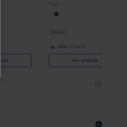
55 g
Unique
W22
Poland
culo
Ver artículo