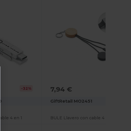
7,94 €
-32%
0
GiftRetail MO2451
able 4 en 1
BULE Llavero con cable 4 en 1