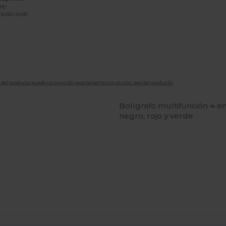
200
 10:00–14:00
en del producto puede no coincidir exactamente con el color real del producto.
Bolígrafo multifunción 4 en 
negro, rojo y verde