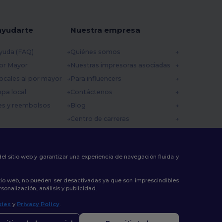
ayudarte
Nuestra empresa
yuda (FAQ)
Quiénes somos
por Mayor
Nuestras impresoras asociadas
ocales al por mayor
Para influencers
opa local
Contáctenos
es y reembolsos
Blog
Centro de carreras
 envío
omocionales
 del sitio web y garantizar una experiencia de navegación fluida y
tio web, no pueden ser desactivadas ya que son imprescindibles
sonalización, análisis y publicidad.
kies
y
Privacy Policy
.