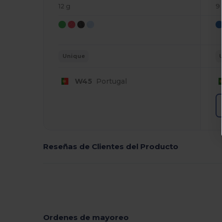
12 g
9
Unique
W45
Portugal
Reseñas de Clientes del Producto
Ordenes de mayoreo