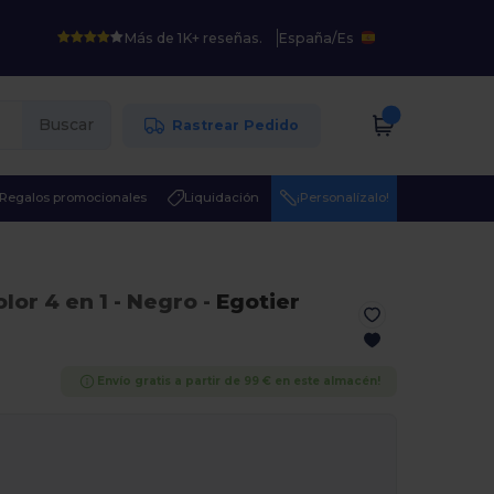
Más de 1K+ reseñas.
España
/
Es
Buscar
Rastrear Pedido
Regalos promocionales
Liquidación
¡Personalízalo!
olor 4 en 1
- Negro
-
Egotier
Envío gratis a partir de 99 € en este almacén!