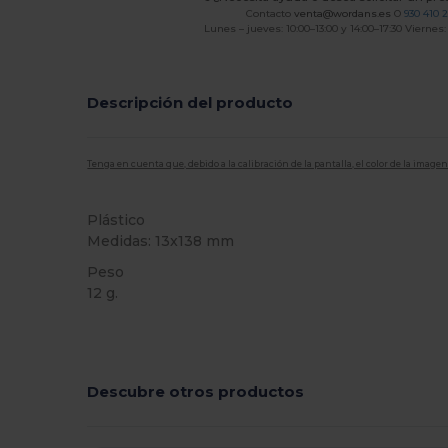
Contacto
venta@wordans.es
O
930 410 
Lunes – jueves: 10:00–13:00 y 14:00–17:30 Viernes:
Descripción del producto
Tenga en cuenta que, debido a la calibración de la pantalla, el color de la imag
Plástico
Medidas: 13x138 mm
Peso
12 g.
Alto stock
Descubre otros productos