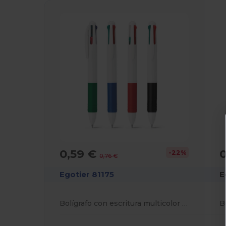
0,59 €
0
-22%
0,76 €
Egotier 81175
E
Bolígrafo con escritura multicolor 4 en 1