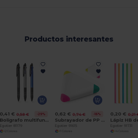
Productos interesantes
0,41 €
0,62 €
0,20 €
-29%
-16%
0,58 €
0,74 €
0,21 
Bolígrafo multifunción con escritura 3 en 1
Subrayador de PP en forma de triángulo
Egotier 81179
Egotier 91615
Egotier 91731
+2 Colores
+1 Colores
+4 Colores