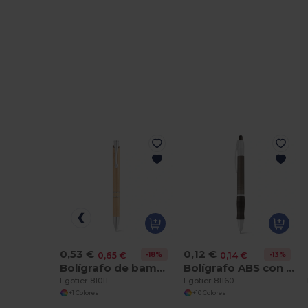
0,53 €
0,12 €
-18%
-13%
0,65 €
0,14 €
Bolígrafo de bambú con clip, detalles metálicos
Bolígrafo ABS con antideslizante
Egotier 81011
Egotier 81160
+1 Colores
+10 Colores