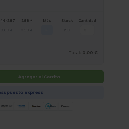
144-287
288 +
Más
Stock
Cantidad
+
0.69
0.59
199
€
€
Total:
0.00 €
Agregar al Carrito
esupuesto express