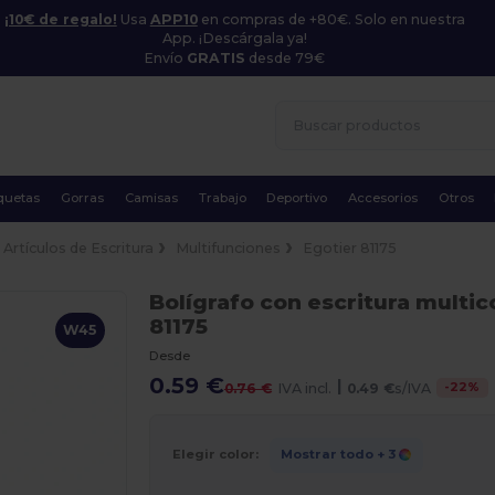
¡10€ de regalo!
Usa
APP10
en compras de +80€. Solo en nuestra
App. ¡Descárgala ya!
Envío
GRATIS
desde 79€
quetas
Gorras
Camisas
Trabajo
Deportivo
Accesorios
Otros
Artículos de Escritura
Multifunciones
Egotier 81175
Bolígrafo con escritura multic
81175
W45
Desde
0.59 €
|
-
22
%
0.76 €
IVA incl.
0.49 €
s/IVA
Elegir color:
Mostrar todo
+ 3