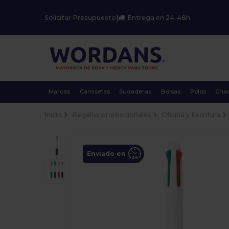
Solicitar Presupuesto
|
Entrega en 24-48h
Marcas
Camisetas
Sudaderas
Bolsas
Polos
Cha
Inicio
Regalos promocionales
Oficina y Escritura
Enviado en