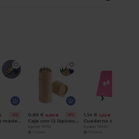
0,85 €
1,14 €
-4%
-6%
-7%
€
0,90 €
1,22 €
Lápiz HB de madera fluorescente
Caja con 12 lápices de color
Cuaderno de bolsillo en PU con hojas lisas
Egotier 91752
Egotier 93425
+1 Colores
+10 Colores