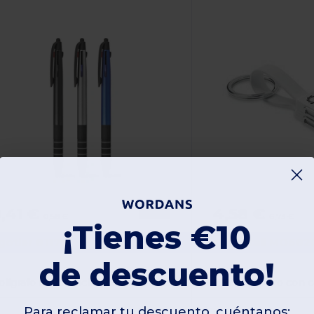
,41 €
4,58 €
-29%
0,58 €
6,73 €
¡Tienes €10
gotier 81179
GiftRetail MO682
de descuento!
Bolígrafo multifunción con escritura 3 en 1
KEY C Llavero con c
Para reclamar tu descuento, cuéntanos: