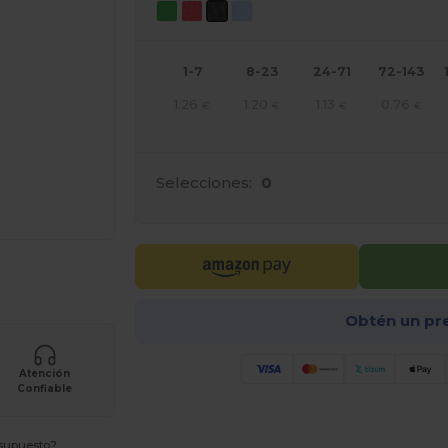
1-7
8-23
24-71
72-143
1.26
1.20
1.13
0.76
€
€
€
€
Selecciones:
0
ara tus productos
Obtén un pr
Atención
Confiable
esupuesto?