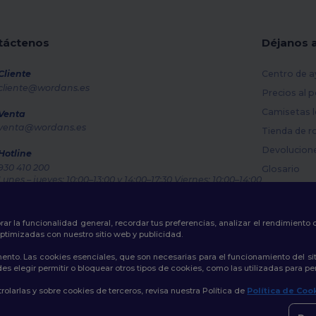
táctenos
Déjanos 
Cliente
Centro de a
cliente@wordans.es
Precios al 
Camisetas l
Venta
venta@wordans.es
Tienda de r
Devolucion
Hotline
930 410 200
Glosario
Lunes – jueves: 10:00–13:00 y 14:00–17:30 Viernes: 10:00–14:00
Métodos de
Rastreo de pedido
Códigos Pr
rar la funcionalidad general, recordar tus preferencias, analizar el rendimiento
ptimizadas con nuestro sitio web y publicidad.
ento. Las cookies esenciales, que son necesarias para el funcionamiento del si
s elegir permitir o bloquear otros tipos de cookies, como las utilizadas para per
Política de Privacidad
|
Política de Cookies
|
Mapa del sitio
olarlas y sobre cookies de terceros, revisa nuestra Política de
Política de Coo