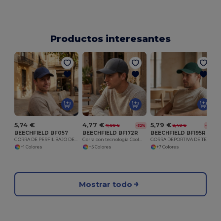
Productos interesantes
5,74 €
4,77 €
5,79 €
7,00 €
8,40 €
-32%
-31%
BEECHFIELD BF057
BEECHFIELD BF172R
BEECHFIELD BF195R
GORRA DE PERFIL BAJO DE ALGODÓN PEINADO GRUESO
Gorra con tecnología Coolmax®
GORRA DEPORTIVA DE TECNOLOGÍA DE EQUI
+1 Colores
+5 Colores
+7 Colores
Mostrar todo