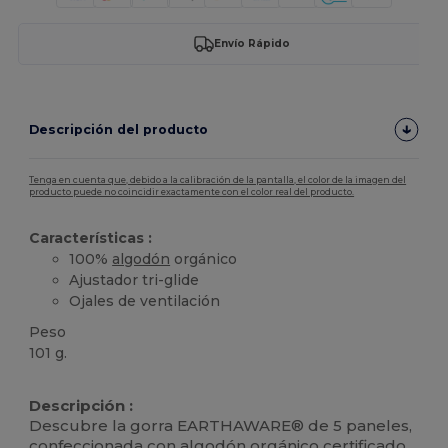
Envío Rápido
Descripción del producto
Tenga en cuenta que, debido a la calibración de la pantalla, el color de la imagen del
producto puede no coincidir exactamente con el color real del producto.
Características :
100%
algodón
orgánico
Ajustador tri-glide
Ojales de ventilación
Peso
101 g.
Etiqueta extraíble
Orgánico
Orgánico
Descripción :
Descubre la gorra EARTHAWARE® de 5 paneles,
confeccionada con
algodón
orgánico certificado.