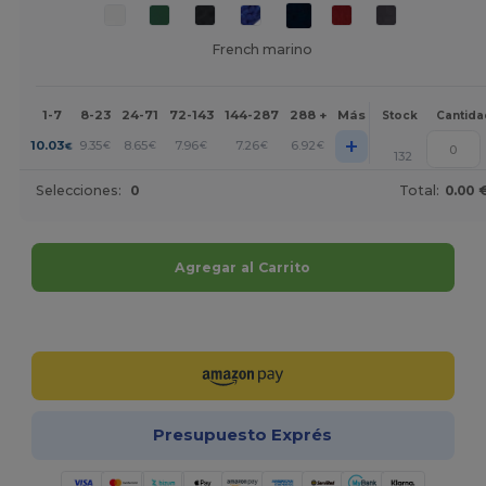
French marino
1-7
8-23
24-71
72-143
144-287
288 +
Más
Stock
Cantida
+
10.03
9.35
8.65
7.96
7.26
6.92
€
€
€
€
€
€
132
Selecciones:
0
Total:
0.00 
Agregar al Carrito
¡Personalízalo!
Presupuesto Exprés