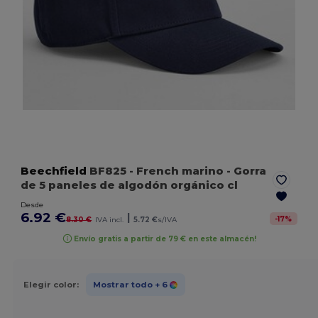
Beechfield
BF825
- French marino
- Gorra
de 5 paneles de algodón orgánico cl
Desde
6.92 €
|
-
17
%
8.30 €
IVA incl.
5.72 €
s/IVA
Envío gratis a partir de 79 € en este almacén!
Elegir color:
Mostrar todo
+ 6