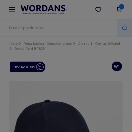
×
App de Wordans
Descargar app
¡Mejores precios en app!
Inicio
Ropa básica | Complementos
Gorras
Gorras Béisbol
Beechfield BF825
W1
Enviado en