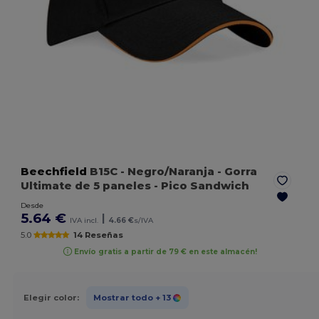
Beechfield
B15C
- Negro/Naranja
- Gorra
Ultimate de 5 paneles - Pico Sandwich
Desde
5.64 €
|
IVA incl.
4.66 €
s/IVA
5.0
14 Reseñas
Envío gratis a partir de 79 € en este almacén!
Elegir color:
Mostrar todo
+ 13