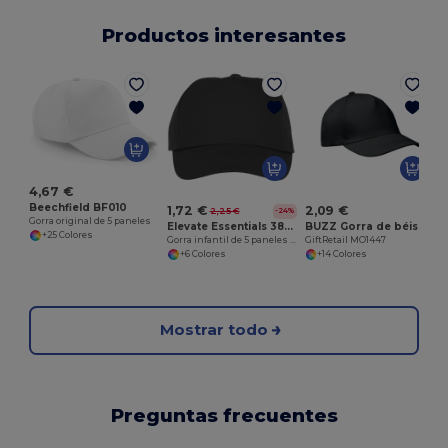
Productos interesantes
G
4,67 €
Beechfield BF010
1,72 €
2,09 €
2,25 €
-24%
Gorra original de 5 paneles
Elevate Essentials 38667
BUZZ Gorra de béisbol de 5 paneles
+25 Colores
Gorra infantil de 5 paneles "Feniks Kids"
GiftRetail MO1447
+6 Colores
+14 Colores
Mostrar todo
Preguntas frecuentes