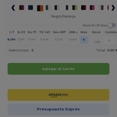
Negro/Naranja
Stock En 30 días
1-7
8-23
24-71
72-143
144-287
288 +
Más
Stock
Cantida
+
8.18
7.61
7.04
6.49
5.92
5.64
€
€
€
€
€
€
1398
Selecciones:
0
Total:
0.00 
Agregar al Carrito
¡Personalízalo!
Presupuesto Exprés