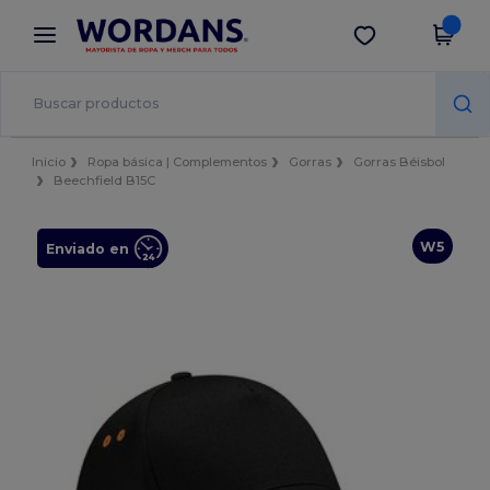
×
App de Wordans
Descargar app
¡Mejores precios en app!
Inicio
Ropa básica | Complementos
Gorras
Gorras Béisbol
Beechfield B15C
W5
Enviado en