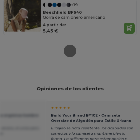
+19
Beechfield BF640
Gorra de camionero americano
A partir de:
5,45 €
Opiniones de los clientes
★ ★ ★ ★ ★
ta orgánica hombre
Build Your Brand BY102 - Camiseta
Oversize de Algodón para Estilo Urbano
 verano, el unico pero
El tejido se nota resistente, los acabados son
or
correctos y la camiseta mantiene bien la
forma. La utilizamos para estampación y