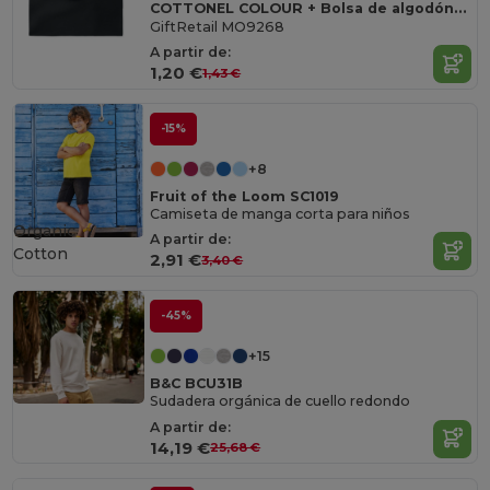
COTTONEL COLOUR + Bolsa de algodón 140 gr / m²
GiftRetail MO9268
A partir de:
1,20 €
1,43 €
-15%
+8
Fruit of the Loom SC1019
Camiseta de manga corta para niños
Organic
A partir de:
Cotton
2,91 €
3,40 €
-45%
+15
B&C BCU31B
Sudadera orgánica de cuello redondo
A partir de:
14,19 €
25,68 €