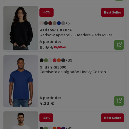
-47%
Best Seller
+5
Radsow UXX03F
Radsow Apparel - Sudadera Paris Mujer
A partir de:
8,18 €
15,52 €
+39
Gildan GI5000
Camiseta de algodón Heavy Cotton
A partir de:
4,23 €
-53%
Best Seller
+41