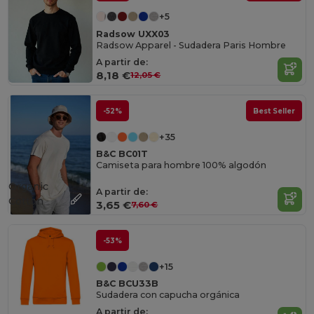
+5
Radsow UXX03
Radsow Apparel - Sudadera Paris Hombre
A partir de:
8,18 €
12,05 €
-52%
Best Seller
+35
B&C BC01T
Camiseta para hombre 100% algodón
Organic
A partir de:
Cotton
3,65 €
7,60 €
-53%
+15
B&C BCU33B
Sudadera con capucha orgánica
A partir de: