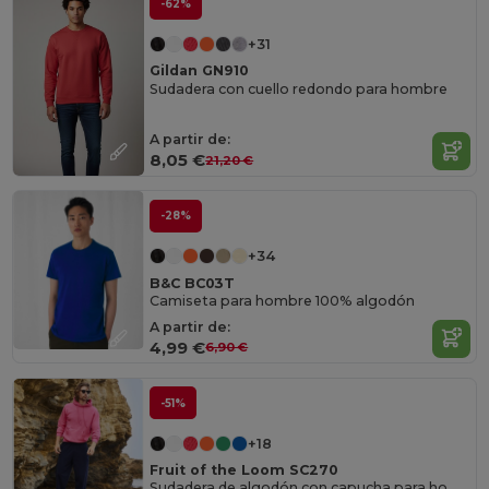
-62%
+31
Gildan GN910
Sudadera con cuello redondo para hombre
A partir de:
8,05 €
21,20 €
-28%
+34
B&C BC03T
Camiseta para hombre 100% algodón
A partir de:
4,99 €
6,90 €
-51%
+18
Fruit of the Loom SC270
Sudadera de algodón con capucha para hombre