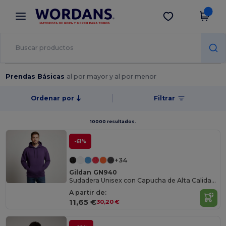
×
App de Wordans
Descargar app
¡Mejores precios en app!
Prendas Básicas
al por mayor y al por menor
Ordenar por
Filtrar
10000 resultados.
-61%
+34
Gildan GN940
Sudadera Unisex con Capucha de Alta Calidad Gildan
A partir de:
11,65 €
30,20 €