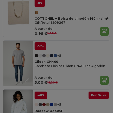
-8%
COTTONEL + Bolsa de algodón 140 gr / m²
GiftRetail MO9267
A partir de:
0,99 €
1,07 €
-55%
+5
Gildan GN400
Camiseta Clásica Gildan GN400 de Algodón
A partir de:
5,00 €
11,20 €
-48%
Best Seller
+5
Radsow UXX04F