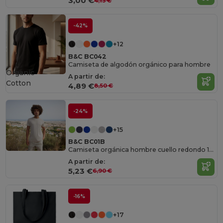
3,00 €
4,13 €
-42%
+12
B&C BC042
Camiseta de algodón orgánico para hombre
Organic
A partir de:
Cotton
4,89 €
8,50 €
-24%
+15
B&C BC01B
Camiseta orgánica hombre cuello redondo 150
A partir de:
5,23 €
6,90 €
-16%
+17