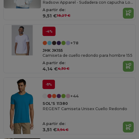
Radsow Apparel - Sudadera con capucha London para mujer
A partir de:
9,51 €
18,27 €
-4%
+78
JHK JK155
Camiseta de cuello redondo para hombre 155
A partir de:
4,14 €
4,30 €
-11%
+44
SOL'S 11380
REGENT Camiseta Unisex Cuello Redondo
A partir de:
3,51 €
3,94 €