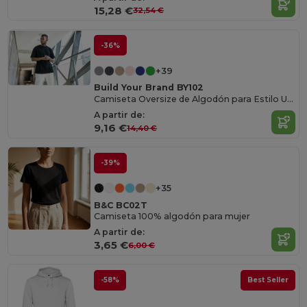
15,28 €
32,54 €
-36%
+39
Build Your Brand BY102
Camiseta Oversize de Algodón para Estilo Urbano
A partir de:
9,16 €
14,40 €
-39%
+35
B&C BC02T
Camiseta 100% algodón para mujer
A partir de:
3,65 €
6,00 €
-58%
Best Seller