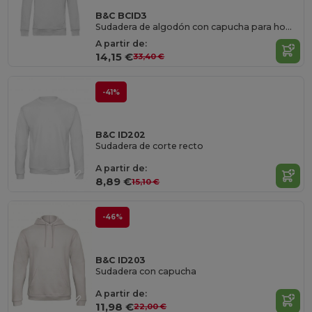
B&C BCID3
Sudadera de algodón con capucha para hombre y mujer
A partir de:
14,15 €
33,40 €
-41%
B&C ID202
Sudadera de corte recto
A partir de:
8,89 €
15,10 €
-46%
B&C ID203
Sudadera con capucha
A partir de:
11,98 €
22,00 €