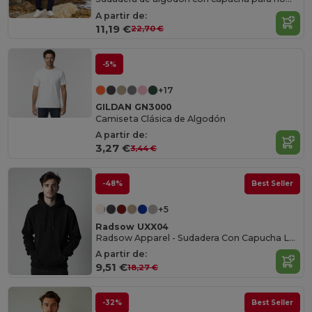
A partir de:
11,19 €
22,70 €
-5%
+17
GILDAN GN3000
Camiseta Clásica de Algodón
A partir de:
3,27 €
3,44 €
-48%
Best Seller
+5
Radsow UXX04
Radsow Apparel - Sudadera Con Capucha London Hombre
A partir de:
9,51 €
18,27 €
-32%
Best Seller