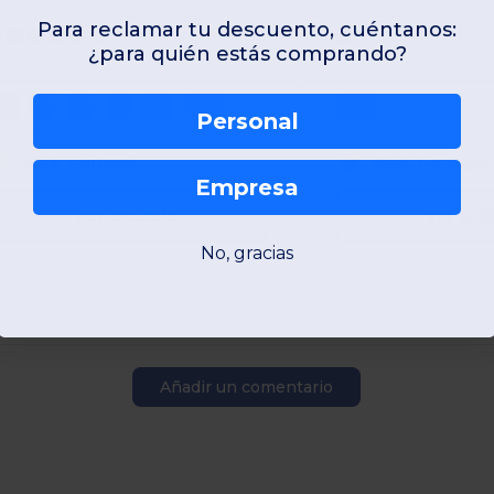
Para reclamar tu descuento, cuéntanos:
¿para quién estás comprando?
XS
S
M
L
XL
2XL
2XL
Personal
W45
Portugal
W45
Portugal
Empresa
Ver artículo
Ver artí
No, gracias
Añadir un comentario