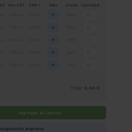
143
144-287
288 +
Más
Stock
Cantidad
+
8
13.64
12.59
999+
€
€
€
+
8
13.64
12.59
999+
€
€
€
+
8
13.64
12.59
999+
€
€
€
+
8
13.64
12.59
843
€
€
€
+
8
13.64
12.59
440
€
€
€
Total:
0.00 €
Agregar al Carrito
esupuesto express