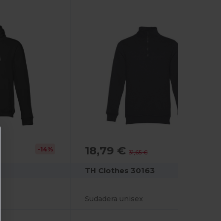
18,79 €
-14%
-41%
31,65 €
TH Clothes 30163
Sudadera unisex