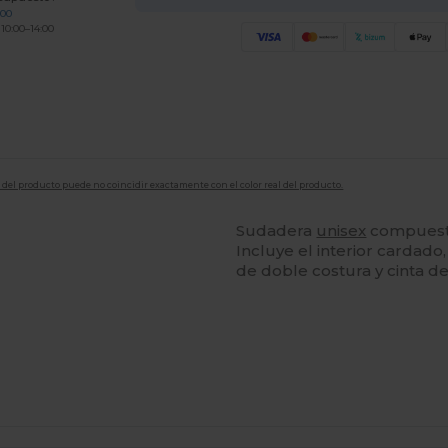
200
 10:00–14:00
en del producto puede no coincidir exactamente con el color real del producto.
Sudadera
unisex
compuest
Incluye el interior cardado,
de doble costura y cinta de
Personalízalo!