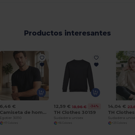
Productos interesantes
6,46 €
12,59 €
14,04 €
-34%
18,96 €
23,
Camiseta de hombre
TH Clothes 30159
TH Clothes
Egotier 30110
Sudadera unisex
+17 Colores
+16 Colores
+23 Colores