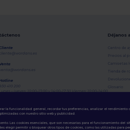
táctenos
Déjanos 
Cliente
Centro de a
cliente@wordans.es
Precios al 
Camisetas l
Venta
venta@wordans.es
Tienda de r
Devolucion
Hotline
930 410 200
Glosario
Lunes – jueves: 10:00–13:00 y 14:00–17:30 Viernes: 10:00–14:00
Métodos de
Rastreo de pedido
Códigos Pr
rar la funcionalidad general, recordar tus preferencias, analizar el rendimiento
ptimizadas con nuestro sitio web y publicidad.
ento. Las cookies esenciales, que son necesarias para el funcionamiento del si
s elegir permitir o bloquear otros tipos de cookies, como las utilizadas para per