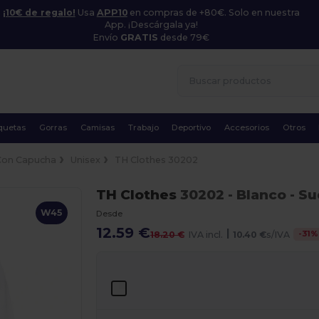
¡10€ de regalo!
Usa
APP10
en compras de +80€. Solo en nuestra
App. ¡Descárgala ya!
Envío
GRATIS
desde 79€
quetas
Gorras
Camisas
Trabajo
Deportivo
Accesorios
Otros
Con Capucha
Unisex
TH Clothes 30202
TH Clothes
30202
- Blanco
- Su
W45
Desde
12.59 €
|
-
31
%
18.20 €
IVA incl.
10.40 €
s/IVA