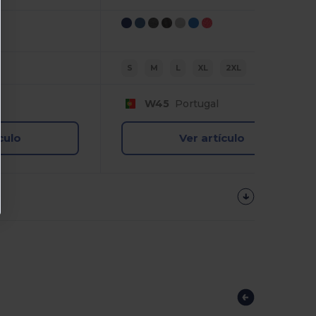
S
M
L
XL
2XL
W45
Portugal
culo
Ver artículo