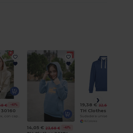
19,38 €
-41%
-41%
68 €
32,67 €
 30160
TH Clothes 30189
Sudadera unisex, con capucha
Sudadera unisex
+6 Colores
14,05 €
-41%
23,68 €