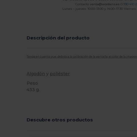
Contacto
venta@wordans.es
O
930 410 
Lunes – jueves: 10:00–13:00 y 14:00–17:30 Viernes:
Descripción del producto
Tenga en cuenta que, debido a la calibración de la pantalla, el color de la imag
Algodón
y
poliéster
Peso
433 g.
Alto stock
Personalizable
Descubre otros productos
¡Personalízalo!
¡