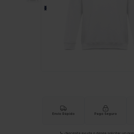
¡Personaliza tu producto onlin
Envío Rápido
Pago Seguro
¿Necesita ayuda o desea solicitar un pr