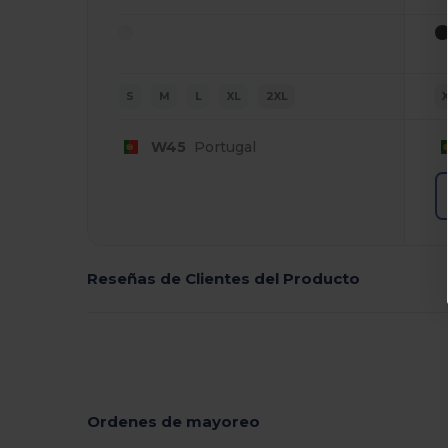
S
M
L
XL
2XL
W45
Portugal
Reseñas de Clientes del Producto
Ordenes de mayoreo