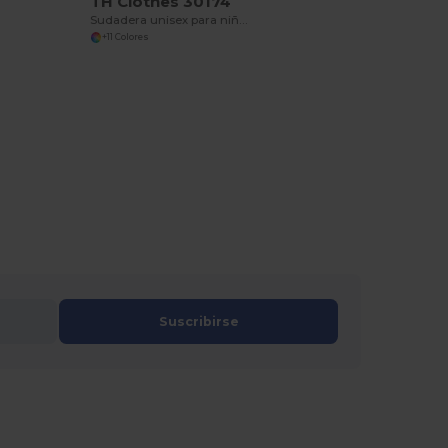
TH Clothes 30174
Sudadera unisex para niños, con capucha
+11 Colores
Suscribirse