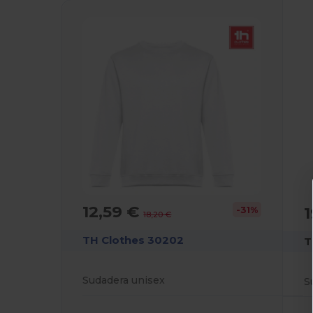
12,59 €
1
-31%
18,20 €
TH Clothes 30202
T
Sudadera unisex
S