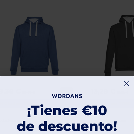
9,38 €
13,29 €
-41%
32,67 €
15,52 €
H Clothes 30189
TH Clothes 11190
¡Tienes €10
udadera unisex
Sudadera unisex
de descuento!