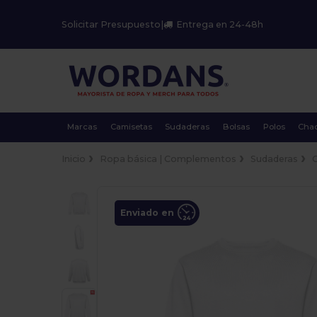
Solicitar Presupuesto
|
Entrega en 24-48h
Marcas
Camisetas
Sudaderas
Bolsas
Polos
Cha
Inicio
Ropa básica | Complementos
Sudaderas
Enviado en