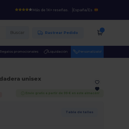
Más de 1K+ reseñas.
España
/
Es
Buscar
Rastrear Pedido
Regalos promocionales
Liquidación
¡Personalízalo!
dadera unisex
Envío gratis a partir de 99 € en este almacén!
Tabla de tallas