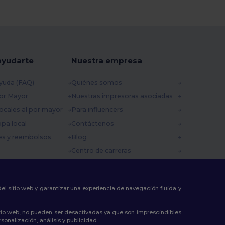
ayudarte
Nuestra empresa
yuda (FAQ)
Quiénes somos
por Mayor
Nuestras impresoras asociadas
ocales al por mayor
Para influencers
opa local
Contáctenos
es y reembolsos
Blog
Centro de carreras
 envío
omocionales
 del sitio web y garantizar una experiencia de navegación fluida y
tio web, no pueden ser desactivadas ya que son imprescindibles
sonalización, análisis y publicidad.