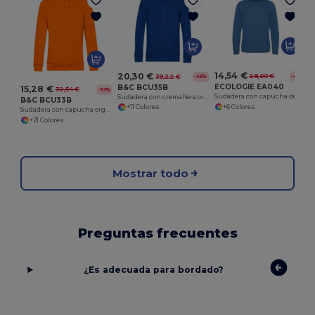
14,54 €
20,30 €
28,00 €
-48%
39,22 €
-48%
ECOLOGIE EA040
B&C BCU35B
15,28 €
32,54 €
-53%
Sudadera con capucha de algodón reciclado. EA040
Sudadera con cremallera orgánica
B&C BCU33B
+6 Colores
+11 Colores
Sudadera con capucha orgánica
+21 Colores
Mostrar todo
Preguntas frecuentes
¿Es adecuada para bordado?