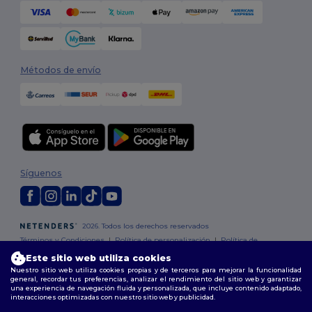
Métodos de envío
Síguenos
2026. Todos los derechos reservados
Términos y Condiciones
|
Política de personalización
|
Política de
Privacidad
|
Política de Cookies
|
Mapa del sitio
Este sitio web utiliza cookies
Nuestro sitio web utiliza cookies propias y de terceros para mejorar la funcionalidad
general, recordar tus preferencias, analizar el rendimiento del sitio web y garantizar
Madrid
|
Barcelona
|
Valencia
|
Seville
|
Zaragoza
|
Málaga
|
Murcia
|
una experiencia de navegación fluida y personalizada, que incluye contenido adaptado,
Palma
|
Bilbao
|
Alicante
interacciones optimizadas con nuestro sitio web y publicidad.