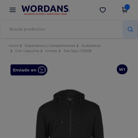
×
App de Wordans
Descargar app
¡Mejores precios en app!
Inicio
Ropa básica | Complementos
Sudaderas
Con Capucha
Unisex
Tee Jays TJ5508
W1
Enviado en