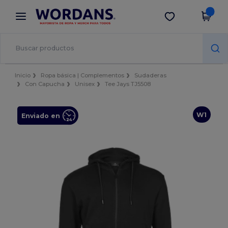
×
App de Wordans
Descargar app
¡Mejores precios en app!
Inicio
Ropa básica | Complementos
Sudaderas
Con Capucha
Unisex
Tee Jays TJ5508
W1
Enviado en