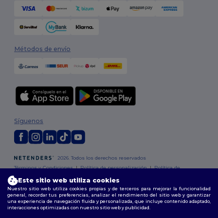
Métodos de envío
Síguenos
2026. Todos los derechos reservados
Términos y Condiciones
|
Política de personalización
|
Política de
Privacidad
|
Política de Cookies
|
Mapa del sitio
Este sitio web utiliza cookies
Nuestro sitio web utiliza cookies propias y de terceros para mejorar la funcionalidad
¡Tienes €1
general, recordar tus preferencias, analizar el rendimiento del sitio web y garantizar
Madrid
|
Barcelona
|
Valencia
|
Seville
|
Zaragoza
|
Málaga
|
Murcia
|
una experiencia de navegación fluida y personalizada, que incluye contenido adaptado,
Palma
|
Bilbao
|
Alicante
interacciones optimizadas con nuestro sitio web y publicidad.