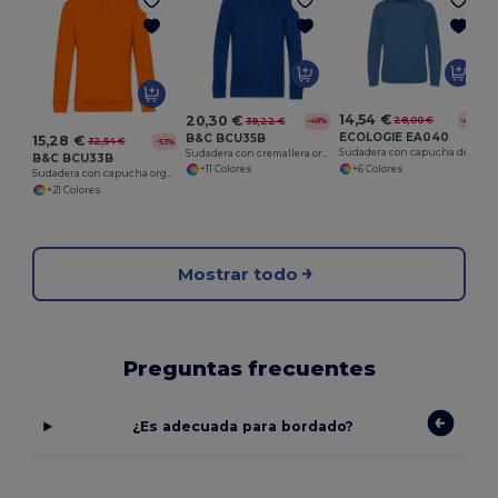
14,54 €
20,30 €
28,00 €
-48%
39,22 €
-48%
ECOLOGIE EA040
B&C BCU35B
15,28 €
32,54 €
-53%
Sudadera con capucha de algodón reciclado. EA040
Sudadera con cremallera orgánica
B&C BCU33B
+6 Colores
+11 Colores
Sudadera con capucha orgánica
+21 Colores
Mostrar todo
Preguntas frecuentes
¿Es adecuada para bordado?