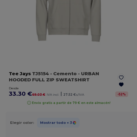
Tee Jays
TJ5154
- Cemento
- URBAN
HOODED FULL ZIP SWEATSHIRT
Desde
33.30 €
|
-
52
%
69.03 €
IVA incl.
27.52 €
s/IVA
Envío gratis a partir de 79 € en este almacén!
Elegir color:
Mostrar todo
+ 3