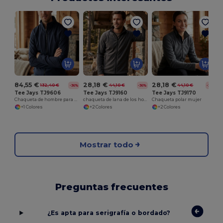
P
84,55 €
28,18 €
28,18 €
132,40 €
44,10 €
44,10 €
-36%
-36%
-36%
Tee Jays TJ9606
Tee Jays TJ9160
Tee Jays TJ9170
Chaqueta de hombre para todas las estaciones
chaqueta de lana de los hombres
Chaqueta polar mujer
+1 Colores
+2 Colores
+2 Colores
Mostrar todo
Preguntas frecuentes
¿Es apta para serigrafía o bordado?