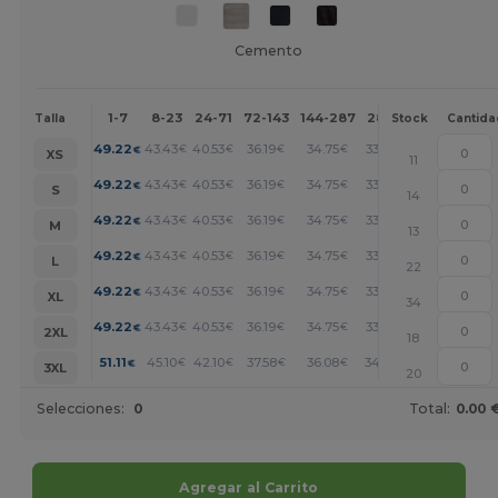
Cemento
1-7
8-23
24-71
72-143
144-287
288 +
Más
Talla
Stock
Cantida
+
49.22
43.43
40.53
36.19
34.75
33.30
€
€
€
€
€
€
XS
11
+
49.22
43.43
40.53
36.19
34.75
33.30
€
€
€
€
€
€
S
14
+
49.22
43.43
40.53
36.19
34.75
33.30
€
€
€
€
€
€
M
13
+
49.22
43.43
40.53
36.19
34.75
33.30
€
€
€
€
€
€
L
22
+
49.22
43.43
40.53
36.19
34.75
33.30
€
€
€
€
€
€
XL
34
+
49.22
43.43
40.53
36.19
34.75
33.30
€
€
€
€
€
€
2XL
18
+
51.11
45.10
42.10
37.58
36.08
34.58
€
€
€
€
€
€
3XL
20
Selecciones:
0
Total:
0.00 
Agregar al Carrito