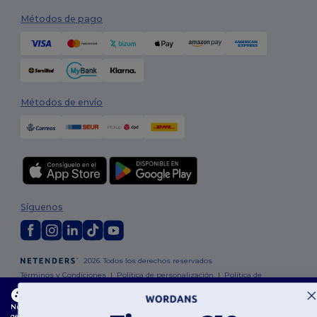
Métodos de pago
Métodos de envío
Síguenos
2026. Todos los derechos reservados
Términos y Condiciones
|
Política de personalización
|
Política de
Privacidad
|
Política de Cookies
|
Mapa del sitio
Este sitio web utiliza cookies
Nuestro sitio web utiliza cookies propias y de terceros para mejorar la funcionalidad
general, recordar tus preferencias, analizar el rendimiento del sitio web y garantizar