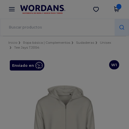
×
App de Wordans
Descargar app
¡Mejores precios en app!
Inicio
Ropa básica | Complementos
Sudaderas
Unisex
Tee Jays TJ5154
W1
Enviado en