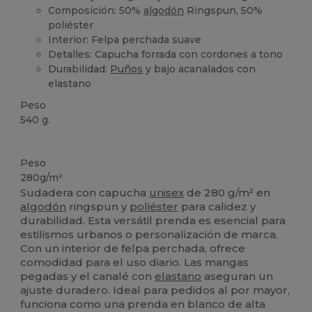
Composición: 50%
algodón
Ringspun, 50%
poliéster
Interior: Felpa perchada suave
Detalles: Capucha forrada con cordones a tono
Durabilidad:
Puños
y bajo acanalados con
elastano
Peso
540 g.
Alto stock
Personalizable
Peso
280g/m²
Sudadera con capucha
unisex
de 280 g/m² en
algodón
ringspun y
poliéster
para calidez y
durabilidad. Esta versátil prenda es esencial para
estilismos urbanos o personalización de marca.
Con un interior de felpa perchada, ofrece
comodidad para el uso diario. Las mangas
pegadas y el canalé con
elastano
aseguran un
ajuste duradero. Ideal para pedidos al por mayor,
funciona como una prenda en blanco de alta