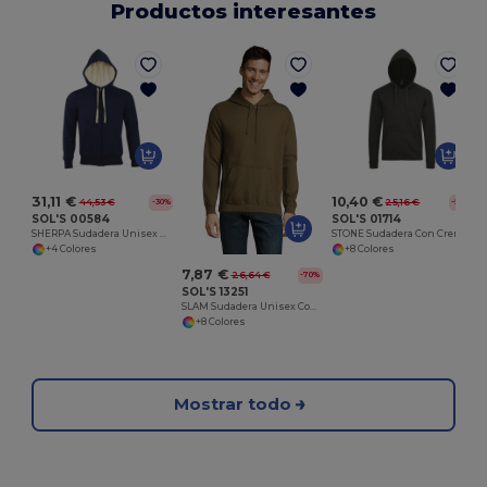
Productos interesantes
31,11 €
10,40 €
44,53 €
25,16 €
-30%
-59%
SOL'S 00584
SOL'S 01714
SHERPA Sudadera Unisex Con Cremallera Estilo "Sherpa"
STONE Sudadera Con Cremallera Unisex
+4 Colores
+8 Colores
7,87 €
26,64 €
-70%
SOL'S 13251
SLAM Sudadera Unisex Con Capucha
+8 Colores
Mostrar todo