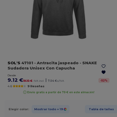
SOL'S
47101
- Antracita jaspeado
- SNAKE
Sudadera Unisex Con Capucha
Desde
9.12 €
|
-
52
%
19.10 €
IVA incl.
7.54 €
s/IVA
4.6
9 Reseñas
Envío gratis a partir de 79 € en este almacén!
Elegir color:
Mostrar todo
+ 19
Tabla de tallas