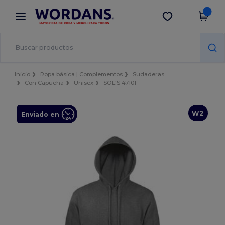
×
App de Wordans
Descargar app
¡Mejores precios en app!
Inicio
Ropa básica | Complementos
Sudaderas
Con Capucha
Unisex
SOL'S 47101
W2
Enviado en