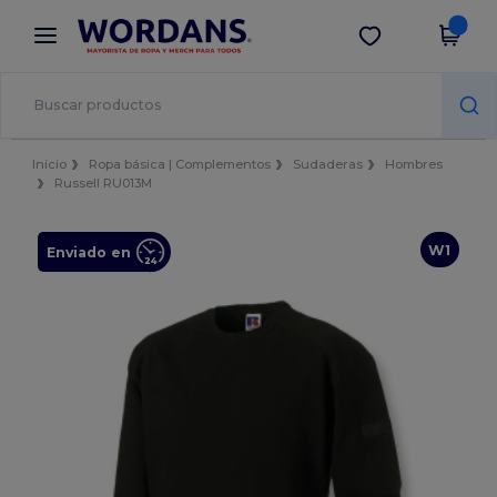
×
App de Wordans
Descargar app
¡Mejores precios en app!
Inicio
Ropa básica | Complementos
Sudaderas
Hombres
Russell RU013M
W1
Enviado en