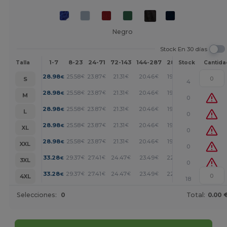
Negro
Stock En 30 días
1-7
8-23
24-71
72-143
144-287
288 +
Más
Talla
Stock
Cantida
+
28.98
25.58
23.87
21.31
20.46
19.61
€
€
€
€
€
€
S
4
+
28.98
25.58
23.87
21.31
20.46
19.61
€
€
€
€
€
€
M
0
+
28.98
25.58
23.87
21.31
20.46
19.61
€
€
€
€
€
€
L
0
+
28.98
25.58
23.87
21.31
20.46
19.61
€
€
€
€
€
€
XL
0
+
28.98
25.58
23.87
21.31
20.46
19.61
€
€
€
€
€
€
XXL
0
+
33.28
29.37
27.41
24.47
23.49
22.51
€
€
€
€
€
€
3XL
0
+
33.28
29.37
27.41
24.47
23.49
22.51
€
€
€
€
€
€
4XL
18
Selecciones:
0
Total:
0.00 