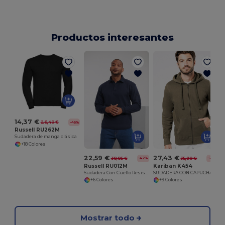
Productos interesantes
S
14,37 €
26,40 €
-46%
Russell RU262M
Sudadera de manga clásica
+18 Colores
22,59 €
27,43 €
38,85 €
35,90 €
-42%
-24%
Russell RU012M
Kariban K454
Sudadera Con Cuello Resistente
SUDADERA CON CAPUCHA Y CREMALLERA PARA ADULTO
+6 Colores
+9 Colores
Mostrar todo