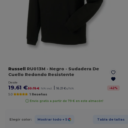
Russell
RU013M
- Negro
- Sudadera De
Cuello Redondo Resistente
Desde
19.61 €
|
-
42
%
33.75 €
IVA incl.
16.21 €
s/IVA
5.0
1 Reseñas
Envío gratis a partir de 79 € en este almacén!
Elegir color:
Mostrar todo
+ 5
Tabla de tallas