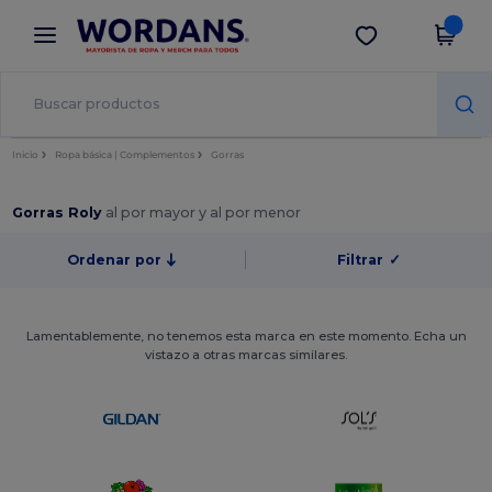
×
App de Wordans
Descargar app
¡Mejores precios en app!
Inicio
Ropa básica | Complementos
Gorras
Gorras Roly
al por mayor y al por menor
Ordenar por
Filtrar
✓
Lamentablemente, no tenemos esta marca en este momento. Echa un
vistazo a otras marcas similares.