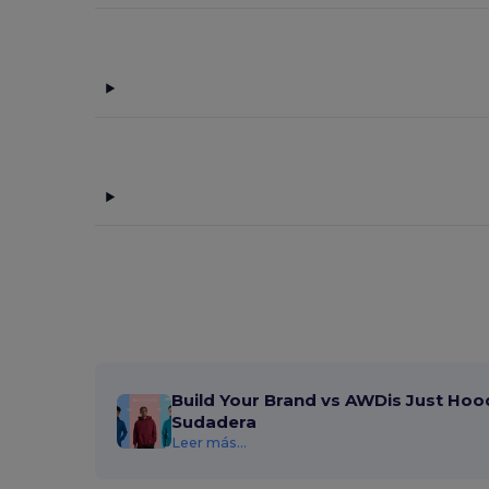
Valento
(13)
Build Your Brand vs AWDis Just Hoo
Sudadera
Leer más...