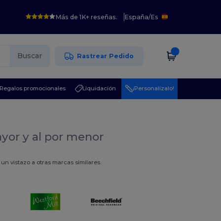
Más de 1K+ reseñas.
España
/
Es
Buscar
Rastrear Pedido
Regalos promocionales
Liquidación
¡Personalízalo!
ayor y al por menor
 vistazo a otras marcas similares.