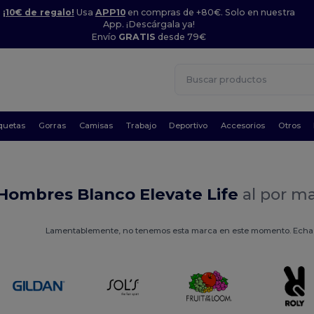
¡10€ de regalo!
Usa
APP10
en compras de +80€. Solo en nuestra
App. ¡Descárgala ya!
Envío
GRATIS
desde 79€
quetas
Gorras
Camisas
Trabajo
Deportivo
Accesorios
Otros
 Hombres Blanco Elevate Life
al por m
Lamentablemente, no tenemos esta marca en este momento. Echa un