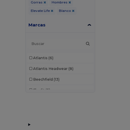
Gorras
Hombres
Elevate Life
Blanco
Marcas
Atlantis
(6)
Atlantis Headwear
(8)
Beechfield
(13)
Flexfit
(5)
K-up
(6)
Result
(3)
SOL'S
(2)