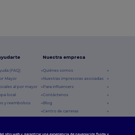
ayudarte
Nuestra empresa
yuda (FAQ)
Quiénes somos
por Mayor
Nuestras impresoras asociadas
ocales al por mayor
Para influencers
opa local
Contáctenos
es y reembolsos
Blog
Centro de carreras
 envío
omocionales
 del sitio web y garantizar una experiencia de navegación fluida y