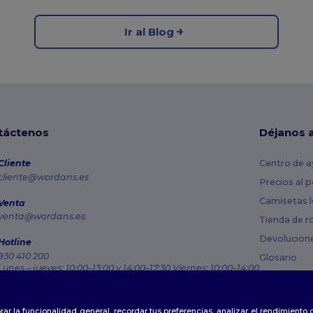
Ir al Blog
táctenos
Déjanos 
Cliente
Centro de a
cliente@wordans.es
Precios al 
Camisetas l
Venta
venta@wordans.es
Tienda de r
Devolucion
Hotline
930 410 200
Glosario
Lunes – jueves: 10:00–13:00 y 14:00–17:30 Viernes: 10:00–14:00
Métodos de
Rastreo de pedido
Códigos Pr
rar la funcionalidad general, recordar tus preferencias, analizar el rendimiento