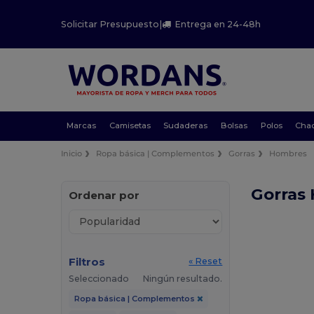
Solicitar Presupuesto
|
Entrega en 24-48h
Marcas
Camisetas
Sudaderas
Bolsas
Polos
Cha
Inicio
Ropa básica | Complementos
Gorras
Hombres
Gorras
Ordenar por
Filtros
« Reset
Seleccionado
Ningún resultado.
Ropa básica | Complementos