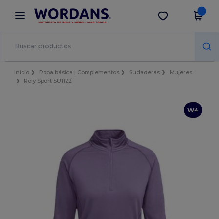
×
App de Wordans
Descargar app
¡Mejores precios en app!
Inicio
Ropa básica | Complementos
Sudaderas
Mujeres
Roly Sport SU1122
W4