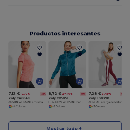
Productos interesantes
7,12 €
8,72 €
7,28 €
10,70 €
27,40 €
21,49 €
-33%
-68%
-66%
Roly CA6649
Roly CV5051
Roly LG0398
AUSTIN WOMAN Camiseta técnica entallada de mujer en tejido poliéster de manga corta estilo ranglán
GLASGOW WOMAN Chaqueta cortavientos en tejido técnico ligero
AGIA Malla larga deportiva de mujer
+4 Colores
+6 Colores
+3 Colores
Mostrar todo