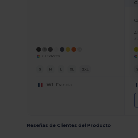
G
A
2
+9 Colores
S
M
L
XL
2XL
W1
Francia
Reseñas de Clientes del Producto