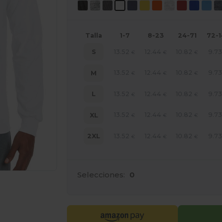
Talla
1-7
8-23
24-71
72-
13.52
12.44
10.82
9.73
S
€
€
€
13.52
12.44
10.82
9.73
M
€
€
€
13.52
12.44
10.82
9.73
L
€
€
€
13.52
12.44
10.82
9.73
XL
€
€
€
13.52
12.44
10.82
9.73
2XL
€
€
€
Selecciones:
0
e AQUÍ!