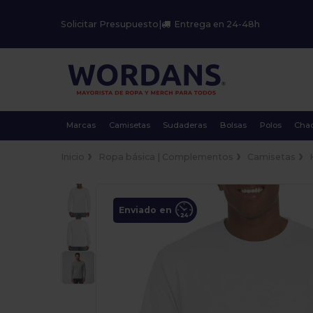
Solicitar Presupuesto
|
Entrega en 24-48h
Marcas
Camisetas
Sudaderas
Bolsas
Polos
Cha
Inicio
Ropa básica | Complementos
Camisetas
Enviado en