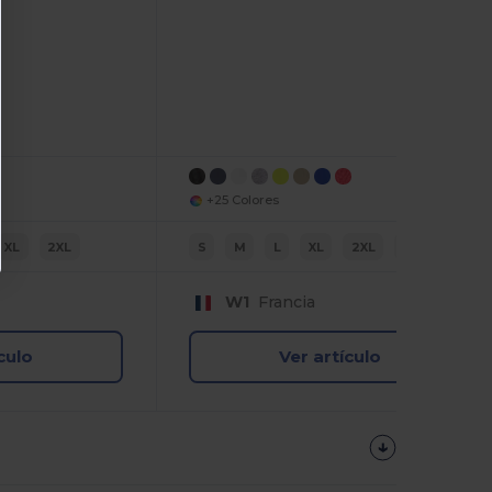
+25 Colores
XL
2XL
S
M
L
XL
2XL
3XL
W1
Francia
culo
Ver artículo