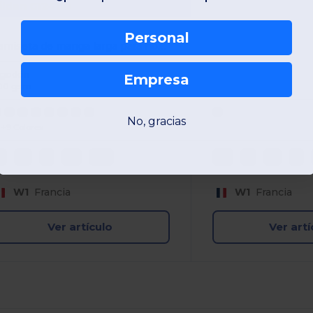
ildan GI2400
Personal
Camiseta de manga larga para hombre 100 % algodón
lgodón
Empresa
00 gsm
No, gracias
+9 Colores
S
M
L
XL
XXL
XS
S
M
L
W1
Francia
W1
Francia
Ver artículo
Ver artí