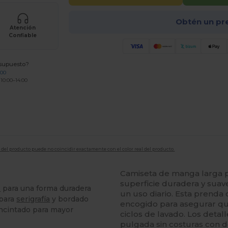
Obtén un pr
Atención
Confiable
esupuesto?
200
 10:00–14:00
en del producto puede no coincidir exactamente con el color real del producto.
Camiseta de manga larga 
superficie duradera y suave
o
para una forma duradera
un uso diario. Esta prenda
 para
serigrafía
y bordado
encogido para asegurar qu
encintado para mayor
ciclos de lavado. Los detal
pulgada sin costuras con d