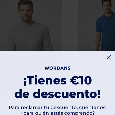
5,56 €
7,91 €
¡Tienes €10
Gildan GD038
de descuento!
Polo Algodón Piqu
100% algodón
7,04 €
-33%
Para reclamar tu descuento, cuéntanos:
220 gsm
10,45 €
¿para quién estás comprando?