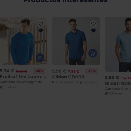
Productos interesantes
5,34 €
5,56 €
-38%
8,55 €
-30%
7,91 €
Fruit of the Loom SS032
Gildan GD038
3,95 €
7,40 
Camiseta valueweight de manga larga
Polo Algodón Pique para Hombre
Gildan GD
+6 Colores
+29 Colores