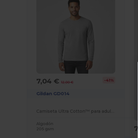
7,04 €
-41%
12,00 €
Gildan GD014
Camiseta Ultra Cotton™ para adultos de manga larga
Algodón
205 gsm