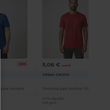
5,06 €
-30%
-46%
9,40 €
Gildan GN200
e para Hombre
Camiseta para hombre 100% algodón Ultra-T
100% algodón
205 gsm