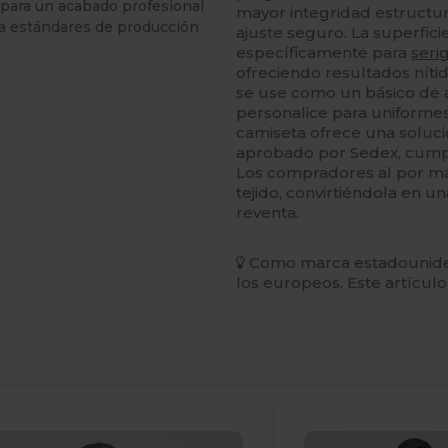
 para un acabado profesional
mayor integridad estructur
a estándares de producción
ajuste seguro. La superfic
específicamente para
serig
ofreciendo resultados nítid
se use como un básico de 
personalice para uniformes
camiseta ofrece una soluci
aprobado por Sedex, cumpl
Los compradores al por may
tejido, convirtiéndola en u
reventa.
Como marca estadouniden
los europeos. Este artícul
Personalízalo!