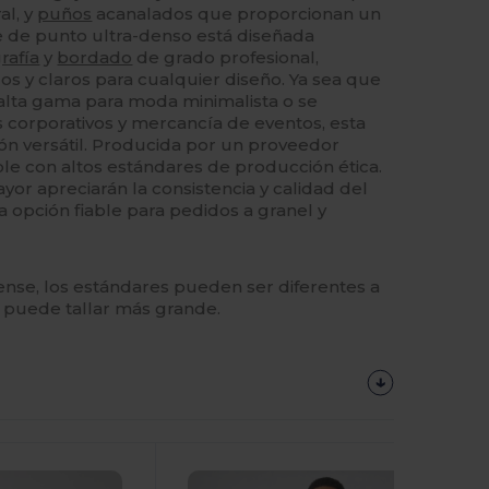
al, y
puños
acanalados que proporcionan un
ie de punto ultra-denso está diseñada
rafía
y
bordado
de grado profesional,
os y claros para cualquier diseño. Ya sea que
alta gama para moda minimalista o se
 corporativos y mercancía de eventos, esta
ón versátil. Producida por un proveedor
e con altos estándares de producción ética.
or apreciarán la consistencia y calidad del
na opción fiable para pedidos a granel y
se, los estándares pueden ser diferentes a
o puede tallar más grande.
¡Personalízalo!