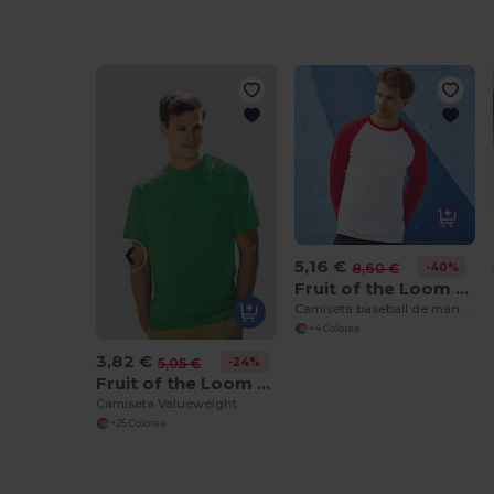
5,16 €
-40%
8,60 €
Fruit of the Loom SS028
Camiseta baseball de manga larga
+4 Colores
3,82 €
-24%
5,05 €
Fruit of the Loom SS030
Camiseta Valueweight
+25 Colores