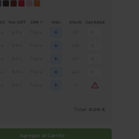
143
144-287
288 +
Más
Stock
Cantidad
+
8.11
7.04
67
€
€
€
+
8.11
7.04
256
€
€
€
+
8.11
7.04
147
€
€
€
+
8.11
7.04
847
€
€
€
+
8.11
7.04
0
€
€
€
Total:
0.00 €
Agregar al Carrito