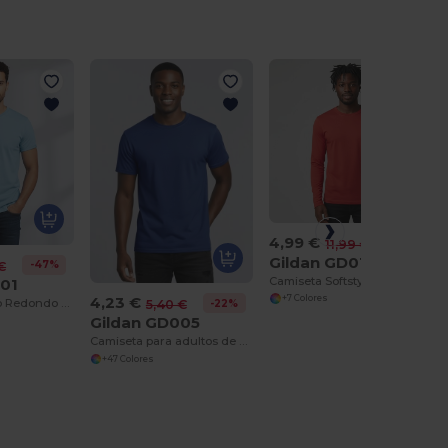
4,99 €
-58%
11,99 €
Gildan GD011
-47%
€
Camiseta Softstyle™ de manga larga
001
+7 Colores
4,23 €
Camiseta Cuello Redondo Hombre Gildan - Softstyle™
-22%
5,40 €
Gildan GD005
Camiseta para adultos de algodón grueso
+47 Colores