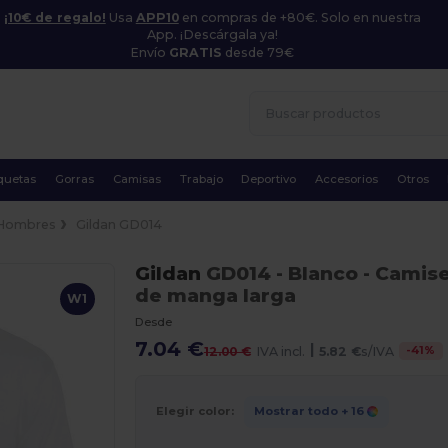
¡10€ de regalo!
Usa
APP10
en compras de +80€. Solo en nuestra
App. ¡Descárgala ya!
Envío
GRATIS
desde 79€
quetas
Gorras
Camisas
Trabajo
Deportivo
Accesorios
Otros
Hombres
Gildan GD014
Gildan
GD014
- Blanco
- Camise
de manga larga
W1
Desde
7.04 €
|
-
41
%
12.00 €
IVA incl.
5.82 €
s/IVA
Elegir color:
Mostrar todo
+ 16