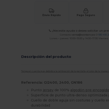
Envío Rápido
Pago Seguro
¿Necesita ayuda o desea solicitar un pr
Contacto
venta@wordans.es
O
930 410 
Lunes – jueves: 10:00–13:00 y 14:00–17:30 Viernes:
Descripción del producto
Tenga en cuenta que, debido a la calibración de la pantalla, el color de la imag
Referencia: GI2400, 2400, GN186
Punto
jersey
de 100%
algodón pre-encogid
Superficie de punto ultra-denso optimizada
Cuello de doble aguja sin costuras y cuello 
durabilidad