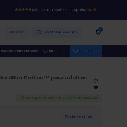
Más de 1K+ reseñas.
España
/
Es
Buscar
Rastrear Pedido
Regalos promocionales
Liquidación
¡Personalízalo!
ta Ultra Cotton™ para adultos
Envío gratis a partir de 79 € en este almacén!
Tabla de tallas