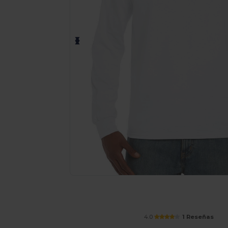
¡Personaliza tu producto onlin
4.0
1 Reseñas