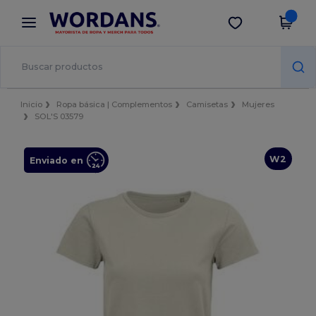
×
App de Wordans
Descargar app
¡Mejores precios en app!
Inicio
Ropa básica | Complementos
Camisetas
Mujeres
SOL'S 03579
W2
Enviado en