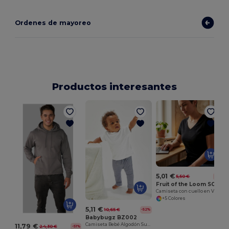
Ordenes de mayoreo
Productos interesantes
5,01 €
5,50 €
-9%
Fruit of the Loom SC601
Camiseta con cuello en V para mujer
+5 Colores
5,11 €
10,65 €
-52%
Babybugz BZ002
Camiseta Bebé Algodón Suave y Cómoda
11,79 €
24,30 €
-51%