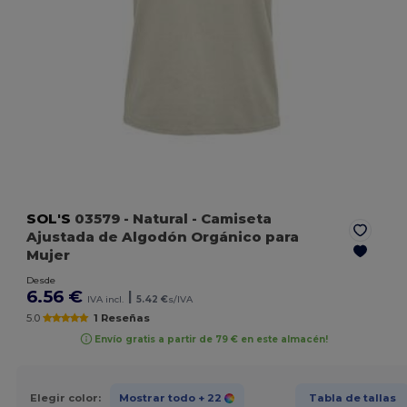
SOL'S
03579
- Natural
- Camiseta
Ajustada de Algodón Orgánico para
Mujer
Desde
6.56 €
|
IVA incl.
5.42 €
s/IVA
5.0
1 Reseñas
Envío gratis a partir de 79 € en este almacén!
Elegir color:
Mostrar todo
+ 22
Tabla de tallas