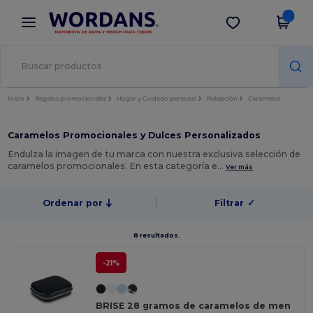
×
App de Wordans
Descargar app
¡Mejores precios en app!
Inicio
Regalos promocionales
Hogar y Cuidado personal
Relajación
Caramelos
Caramelos Promocionales y Dulces Personalizados
Endulza la imagen de tu marca con nuestra exclusiva selección de
caramelos promocionales. En esta categoría e…
Ver más
Ordenar por
Filtrar
✓
8 resultados.
-21%
BRISE 28 gramos de caramelos de men