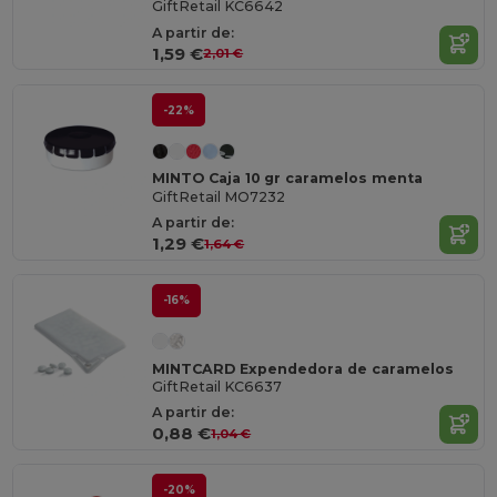
GiftRetail KC6642
A partir de:
1,59 €
2,01 €
-22%
MINTO Caja 10 gr caramelos menta
GiftRetail MO7232
A partir de:
1,29 €
1,64 €
-16%
MINTCARD Expendedora de caramelos
GiftRetail KC6637
A partir de:
0,88 €
1,04 €
-20%