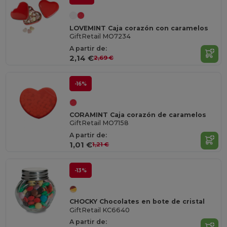
LOVEMINT Caja corazón con caramelos
GiftRetail MO7234
A partir de:
2,14 €
2,69 €
-16%
CORAMINT Caja corazón de caramelos
GiftRetail MO7158
A partir de:
1,01 €
1,21 €
-13%
CHOCKY Chocolates en bote de cristal
GiftRetail KC6640
A partir de: