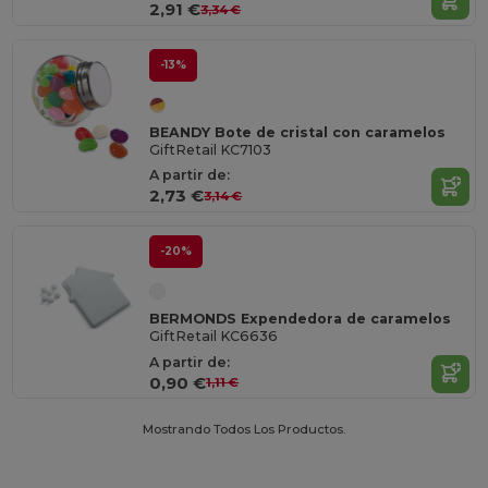
2,91 €
3,34 €
-13%
BEANDY Bote de cristal con caramelos
GiftRetail KC7103
A partir de:
2,73 €
3,14 €
-20%
BERMONDS Expendedora de caramelos
GiftRetail KC6636
A partir de:
0,90 €
1,11 €
Mostrando Todos Los Productos.