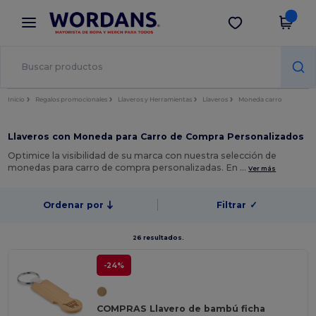
×
App de Wordans
Descargar app
¡Mejores precios en app!
Inicio
Regalos promocionales
Llaveros y Herramientas
Llaveros
Moneda carro
Llaveros con Moneda para Carro de Compra Personalizados
Optimice la visibilidad de su marca con nuestra selección de
monedas para carro de compra personalizadas. En …
Ver más
Ordenar por
Filtrar
✓
26 resultados.
-24%
COMPRAS Llavero de bambú ficha