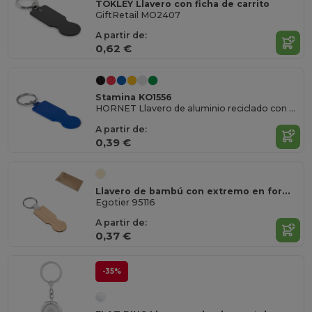
TOKLEY Llavero con ficha de carrito
GiftRetail MO2407
A partir de:
0,62 €
Stamina KO1556
HORNET Llavero de aluminio reciclado con moneda para el carro de la compra
A partir de:
0,39 €
Llavero de bambú con extremo en forma de moneda
Egotier 95116
A partir de:
0,37 €
-35%