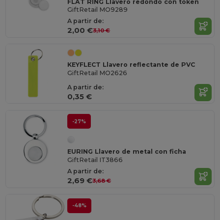
FLAT RING Llavero redondo con token
GiftRetail MO9289
A partir de:
2,00 €
3,10 €
KEYFLECT Llavero reflectante de PVC
GiftRetail MO2626
A partir de:
0,35 €
-27%
EURING Llavero de metal con ficha
GiftRetail IT3866
A partir de:
2,69 €
3,68 €
-48%