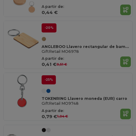
A partir de:
0,44 €
-20%
ANGLEBOO Llavero rectangular de bambú
GiftRetail MO6978
A partir de:
0,41 €
0,51 €
-25%
TOKENRING Llavero moneda (EUR) carro
GiftRetail MO9748
A partir de:
0,79 €
1,04 €