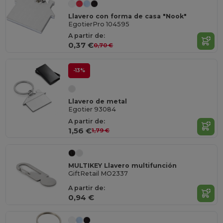
Llavero con forma de casa "Nook"
EgotierPro 104595
A partir de:
0,37 €
0,70 €
-13%
Llavero de metal
Egotier 93084
A partir de:
1,56 €
1,79 €
MULTIKEY Llavero multifunción
GiftRetail MO2337
A partir de:
0,94 €