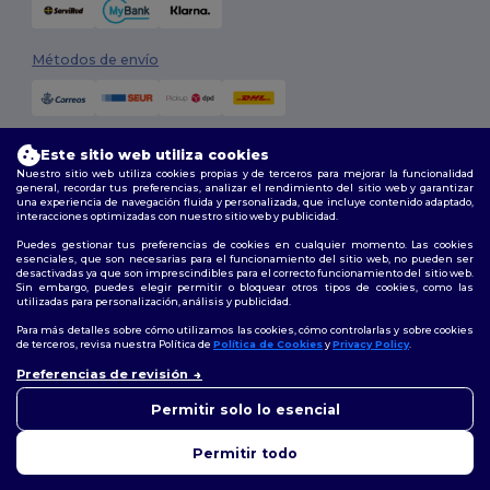
Métodos de envío
Este sitio web utiliza cookies
Nuestro sitio web utiliza cookies propias y de terceros para mejorar la funcionalidad
general, recordar tus preferencias, analizar el rendimiento del sitio web y garantizar
una experiencia de navegación fluida y personalizada, que incluye contenido adaptado,
interacciones optimizadas con nuestro sitio web y publicidad.
Síguenos
Puedes gestionar tus preferencias de cookies en cualquier momento. Las cookies
esenciales, que son necesarias para el funcionamiento del sitio web, no pueden ser
desactivadas ya que son imprescindibles para el correcto funcionamiento del sitio web.
Sin embargo, puedes elegir permitir o bloquear otros tipos de cookies, como las
utilizadas para personalización, análisis y publicidad.
2026. Todos los derechos reservados
Términos y Condiciones
|
Política de personalización
|
Política de
Para más detalles sobre cómo utilizamos las cookies, cómo controlarlas y sobre cookies
Privacidad
|
Política de Cookies
|
Mapa del sitio
de terceros, revisa nuestra Política de
Política de Cookies
y
Privacy Policy
.
👋
Hola
Preferencias de revisión
Si tienes dudas o preguntas,
Madrid
|
Barcelona
|
Valencia
|
Seville
|
Zaragoza
|
Málaga
|
Murcia
|
puedes escribirnos en
Permitir solo lo esencial
Palma
|
Bilbao
|
Alicante
cualquier momento. Nuestro
chatbot está aquí para
Permitir todo
ayudarte.