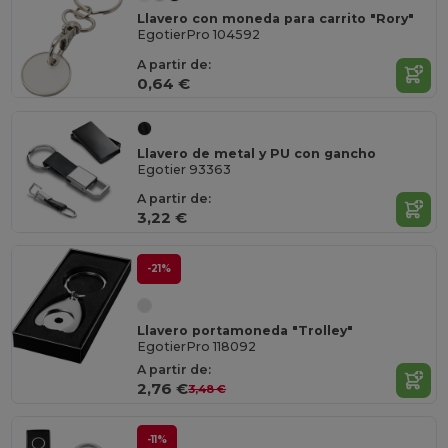
Llavero con moneda para carrito "Rory"
EgotierPro 104592
A partir de:
0,64 €
Llavero de metal y PU con gancho
Egotier 93363
A partir de:
3,22 €
-21%
Llavero portamoneda "Trolley"
EgotierPro 118092
A partir de:
2,76 €
3,48 €
-11%