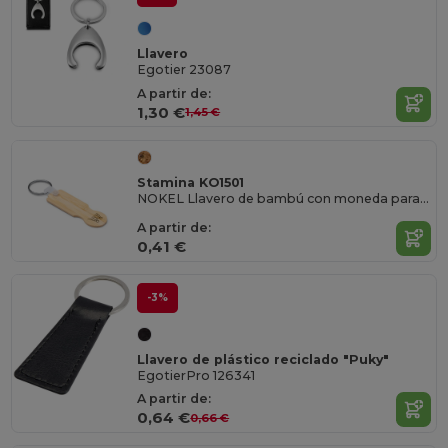
Llavero
Egotier 23087
A partir de:
1,30 €
1,45 €
Stamina KO1501
NOKEL Llavero de bambú con moneda para el carro de la compra
A partir de:
0,41 €
-3%
Llavero de plástico reciclado "Puky"
EgotierPro 126341
A partir de:
0,64 €
0,66 €