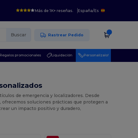
Más de 1K+ reseñas.
España
/
Es
Buscar
Rastrear Pedido
Regalos promocionales
Liquidación
¡Personalízalo!
sonalizados
rtículos de emergencia y localizadores. Desde
es, ofrecemos soluciones prácticas que protegen a
crear un impacto positivo y duradero,