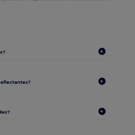
es?
reflectantes?
des?