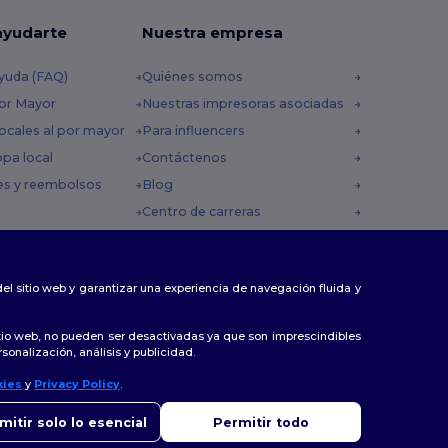
ayudarte
Nuestra empresa
yuda (FAQ)
Quiénes somos
por Mayor
Nuestras impresoras asociadas
ocales al por mayor
Para influencers
opa local
Contáctenos
es y reembolsos
Blog
Centro de carreras
 envío
omocionales
 del sitio web y garantizar una experiencia de navegación fluida y
tio web, no pueden ser desactivadas ya que son imprescindibles
sonalización, análisis y publicidad.
kies
y
Privacy Policy
.
ola
enes dudas o preguntas, puedes escribirnos en cualquier
mitir solo lo esencial
Permitir todo
to. Nuestro chatbot está aquí para ayudarte.