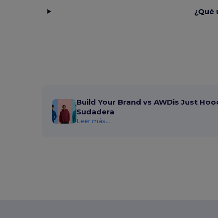
¿Qué 
Build Your Brand vs AWDis Just Hoo
Sudadera
Leer más...