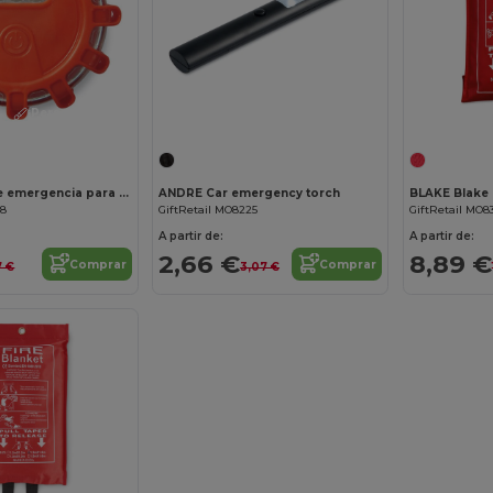
¡Personalízalo!
5LIGHTS Luz de emergencia para coche
ANDRE Car emergency torch
78
GiftRetail MO8225
GiftRetail MO8
A partir de:
A partir de:
2,66 €
8,89 €
Comprar
Comprar
7 €
3,07 €