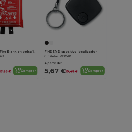
¡Personalízalo!
¡Personalízalo!
BLAKE Blake Fire Blank en bolsa 100x95cm
FINDER Dispositivo localizador
373
GiftRetail MO8648
A partir de:
5,67 €
Comprar
Comprar
17,23 €
10,48 €