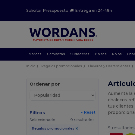
Solicitar Presupuesto
|
Entrega en 24-48h
Marcas
Camisetas
Sudaderas
Bolsas
Polos
Cha
Inicio
Regalos promocionales
Llaveros y Herramientas
Artícul
Ordenar por
Aumenta la s
chalecos ref
tus clientes
Filtros
proporcionan
« Reset
Seleccionado
9 resultados.
9 resultados
Regalos promocionales