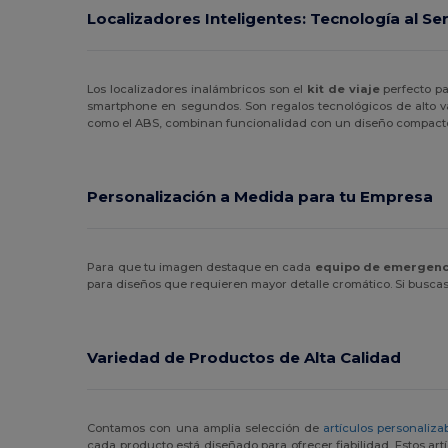
Localizadores Inteligentes: Tecnología al Ser
Los localizadores inalámbricos son el
kit de viaje
perfecto pa
smartphone en segundos. Son regalos tecnológicos de alto valo
como el ABS, combinan funcionalidad con un diseño compacto
Personalización a Medida para tu Empresa
Para que tu imagen destaque en cada
equipo de emergenc
para diseños que requieren mayor detalle cromático. Si buscas
Variedad de Productos de Alta Calidad
Contamos con una amplia selección de
artículos personaliza
cada producto está diseñado para ofrecer fiabilidad. Estos a