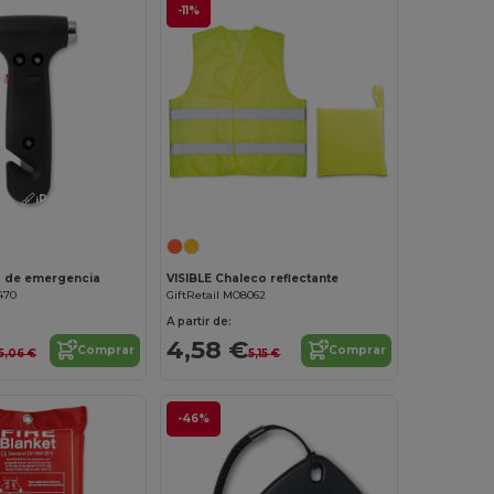
-11%
¡Personalízalo!
¡Personalízalo!
o de emergencia
VISIBLE Chaleco reflectante
470
GiftRetail MO8062
A partir de:
4,58 €
Comprar
Comprar
5,06 €
5,15 €
-46%