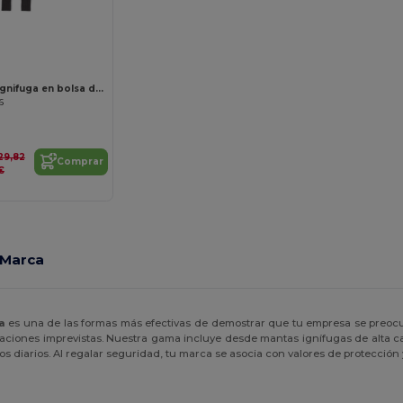
¡Personalízalo!
VATRA Manta ignifuga en bolsa de PVC
6
29,82
Comprar
€
 Marca
a
es una de las formas más efectivas de demostrar que tu empresa se preocu
uaciones imprevistas. Nuestra gama incluye desde mantas ignífugas de alta ca
s diarios. Al regalar seguridad, tu marca se asocia con valores de protección 