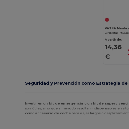
GiftRetail MO638
A partir de:
14,36
€
Seguridad y Prevención como Estrategia de
Invertir en un
kit de emergencia
o un
kit de supervivenci
son útiles, sino que a menudo resultan indispensables en sit
como
accesorio de coche
para viajes largos o desplazamiento