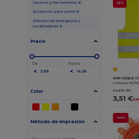
Llaveros y Herramientas
-12%
Accesorios para coche
Artículos de emergencia y
Localizadores
Precio
De
Hasta
€
€
GiftRetail MO76
Color
A partir de:
3,51 €
3,9
-44%
Método de impresión