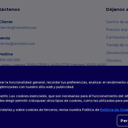
táctenos
Déjanos 
Cliente
Centro de a
cliente@wordans.es
Precios al 
Camisetas l
Venta
venta@wordans.es
Tienda de r
Devolucion
Hotline
930 410 200
Glosario
Lunes – jueves: 10:00–13:00 y 14:00–17:30 Viernes: 10:00–14:00
Métodos de
Rastreo de pedido
Códigos Pr
rar la funcionalidad general, recordar tus preferencias, analizar el rendimiento
ptimizadas con nuestro sitio web y publicidad.
ento. Las cookies esenciales, que son necesarias para el funcionamiento del si
s elegir permitir o bloquear otros tipos de cookies, como las utilizadas para per
Política de Privacidad
|
Política de Cookies
|
Mapa del sitio
olarlas y sobre cookies de terceros, revisa nuestra Política de
Política de Coo
👋
H
Si ti
Per
momen