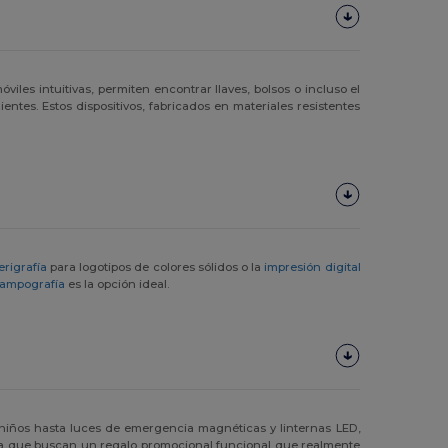
iles intuitivas, permiten encontrar llaves, bolsos o incluso el
ntes. Estos dispositivos, fabricados en materiales resistentes
erigrafía
para logotipos de colores sólidos o la
impresión digital
tampografía
es la opción ideal.
y niños hasta luces de emergencia magnéticas y linternas LED,
tica que buscan un regalo promocional funcional que realmente