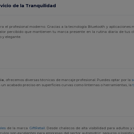
vicio de la Tranquilidad
ra el profesional moderno. Gracias a la tecnología Bluetooth y aplicaciones móv
r percibido que mantienen tu marca presente en la rutina diaria de tus clie
 y elegante.
ia
, ofrecemos diversas técnicas de marcaje profesional. Puedes optar por la
s
 un acabado preciso en superficies curvas como linternas o herramientas, la
bles
de la marca
GiftRetail
. Desde chalecos de alta visibilidad para adultos 
rtículos son excelentes para empresas del sector automotriz, seguros o logís