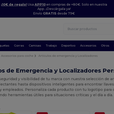
¡10€ de regalo!
Usa
APP10
en compras de +80€. Solo en nuestra
App. ¡Descárgala ya!
Envío
GRATIS
desde 79€
quetas
Gorras
Camisas
Trabajo
Deportivo
Accesorios
Otros
Accesorios para coche
Artículos de emergencia y Localizadores
os de Emergencia y Localizadores Per
eguridad y visibilidad de tu marca con nuestra selección de a
lectantes hasta dispositivos inteligentes para encontrar llav
 y empleados. Personaliza cada producto con tu logotipo para 
do herramientas útiles para situaciones críticas y el día a día.
.