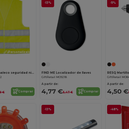
-13%
-11%
¡Personalízalo!
MINI VISIBLE Chaleco seguridad niños
FIND ME Localizador de llaves
RESQ Martill
02
GiftRetail MO9218
GiftRetail MO8
A partir de:
A partir de:
4,77 €
4,50 €
Comprar
Comprar
9 €
5,47 €
-13%
-48%