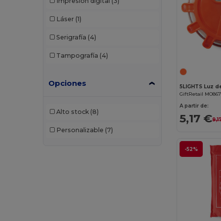
Impresión digital
(3)
Láser
(1)
Serigrafía
(4)
Tampografía
(4)
Opciones
GiftRetail MO86
A partir de:
Alto stock
(8)
5,17 €
9,1
Personalizable
(7)
-52%