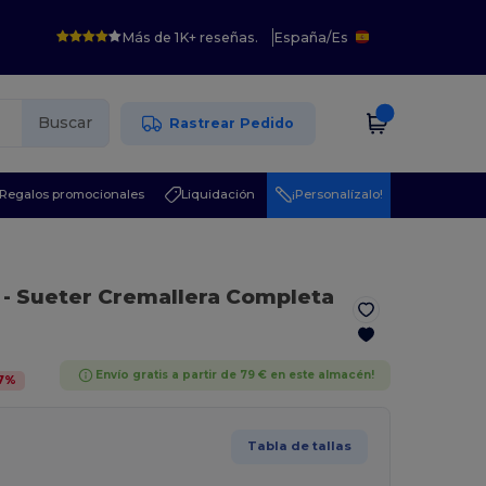
Más de 1K+ reseñas.
España
/
Es
Buscar
Rastrear Pedido
Regalos promocionales
Liquidación
¡Personalízalo!
- Sueter Cremallera Completa
Envío gratis a partir de 79 € en este almacén!
7
%
Tabla de tallas