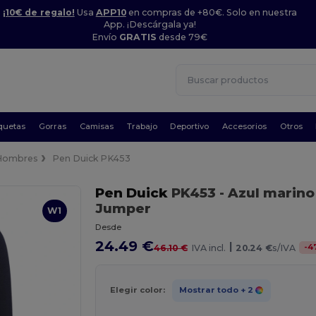
¡10€ de regalo!
Usa
APP10
en compras de +80€. Solo en nuestra
App. ¡Descárgala ya!
Envío
GRATIS
desde 79€
quetas
Gorras
Camisas
Trabajo
Deportivo
Accesorios
Otros
Hombres
Pen Duick PK453
Pen Duick
PK453
- Azul marino
Jumper
W1
Desde
24.49 €
|
-
4
46.10 €
IVA incl.
20.24 €
s/IVA
Elegir color:
Mostrar todo
+ 2