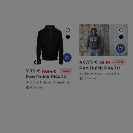
40,73 €
-42%
69,90 €
Pen Duick PK430
7,79 €
-54%
16,84 €
Sudadera con capucha
Pen Duick PK400
+2 Colores
Polo de Trabajo Antipilling Resistente
+1 Colores