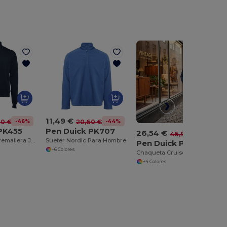
11,49 €
-46%
-44%
90 €
20,60 €
PK455
Pen Duick PK707
26,54 €
-43%
46,90 €
Sueter Media Cremallera Jumper
Sueter Nordic Para Hombre
Pen Duick PK410
+6 Colores
Chaqueta Cruise Para Hombre
+4 Colores