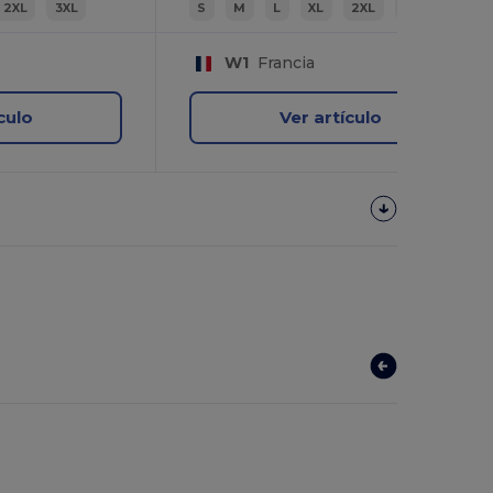
2XL
3XL
S
M
L
XL
2XL
3XL
W1
Francia
culo
Ver artículo