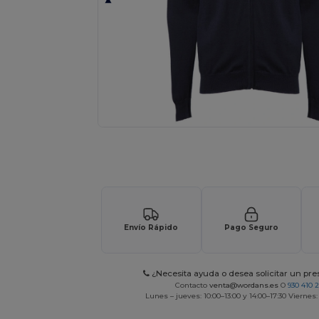
Solicita una cotización personalizada p
Envío Rápido
Pago Seguro
¿Necesita ayuda o desea solicitar un pr
Contacto
venta@wordans.es
O
930 410 
Lunes – jueves: 10:00–13:00 y 14:00–17:30 Viernes: