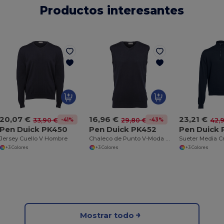
Productos interesantes
20,07 €
16,96 €
23,21 €
-41%
-43%
33,90 €
29,80 €
42,
Pen Duick PK450
Pen Duick PK452
Pen Duick 
Jersey Cuello V Hombre
Chaleco de Punto V-Moda en Algodón y Acrílico
+3 Colores
+3 Colores
+3 Colores
Mostrar todo