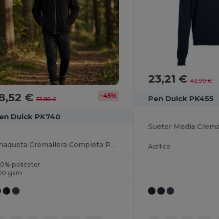
23,21 €
42,90 €
8,52 €
-45%
Pen Duick PK455
33,80 €
en Duick PK740
Sueter Media Crema
Chaqueta Cremallera Completa Para Hombre
Acrílico
00% poliéster
00 gsm