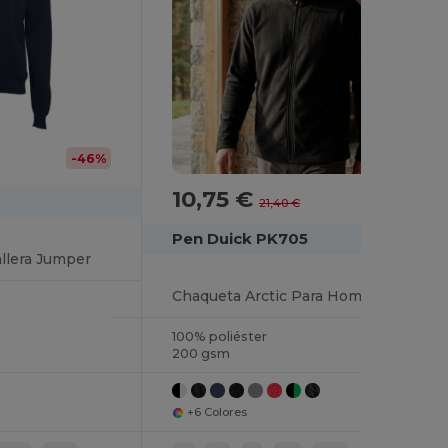
-46%
10,75 €
-50%
21,40 €
Pen Duick PK705
llera Jumper
Chaqueta Arctic Para Hombre
100% poliéster
200 gsm
+6 Colores