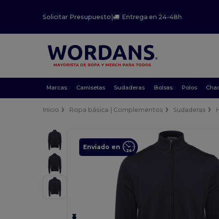
Solicitar Presupuesto
|
Entrega en 24-48h
Marcas
Camisetas
Sudaderas
Bolsas
Polos
Cha
Inicio
Ropa básica | Complementos
Sudaderas
Enviado en