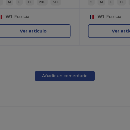
S
M
L
XL
2XL
3XL
S
M
L
XL
W1
Francia
W1
Francia
Ver artículo
Ver artí
Añadir un comentario