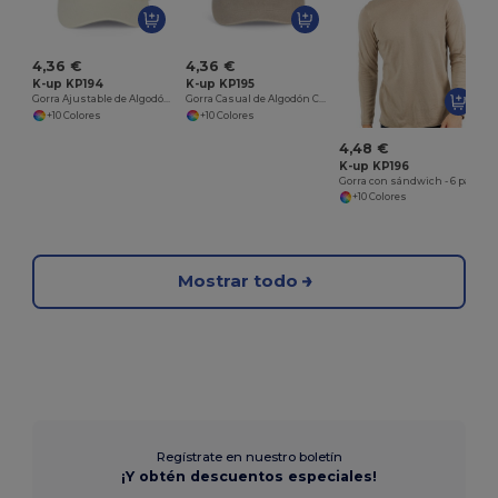
4,36 €
4,36 €
K-up KP194
K-up KP195
Gorra Ajustable de Algodón Cepillado
Gorra Casual de Algodón Cepillado Ajustable
+10 Colores
+10 Colores
4,48 €
K-up KP196
Gorra con sándwich - 6 paneles<br/>
+10 Colores
Mostrar todo
Regístrate en nuestro boletín
¡Y obtén descuentos especiales!