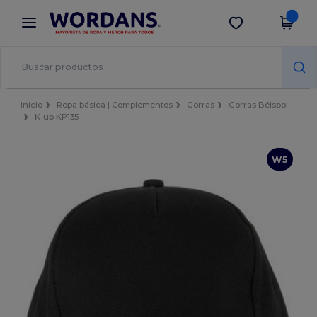
×
App de Wordans
Descargar app
¡Mejores precios en app!
Inicio
Ropa básica | Complementos
Gorras
Gorras Béisbol
K-up KP135
W5