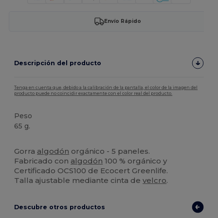
Envío Rápido
Descripción del producto
Tenga en cuenta que, debido a la calibración de la pantalla, el color de la imagen del
producto puede no coincidir exactamente con el color real del producto.
Peso
65 g.
Orgánico
Alto stock
Orgánico
Orgánico
Gorra
algodón
orgánico - 5 paneles.
Fabricado con
algodón
100 % orgánico y
Certificado OCS100 de Ecocert Greenlife.
Talla ajustable mediante cinta de
velcro
.
Descubre otros productos