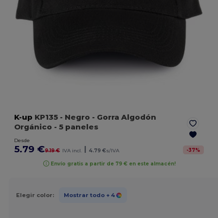
K-up
KP135
- Negro
- Gorra Algodón
Orgánico - 5 paneles
Desde
5.79 €
|
-
37
%
9.19 €
IVA incl.
4.79 €
s/IVA
Envío gratis a partir de 79 € en este almacén!
Elegir color:
Mostrar todo
+ 4