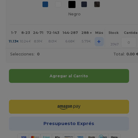
Negro
1-7
8-23
24-71
72-143
144-287
288 +
Más
Stock
Cantida
+
11.13
10.24
8.91
8.01
6.68
5.79
€
€
€
€
€
€
3747
Selecciones:
0
Total:
0.00 
Agregar al Carrito
¡Personalízalo!
Presupuesto Exprés