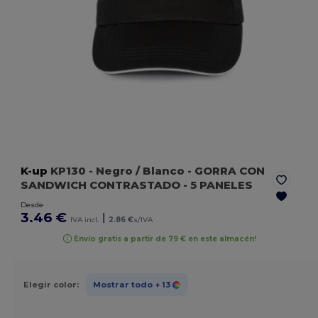
K-up
KP130
- Negro / Blanco
- GORRA CON
SANDWICH CONTRASTADO - 5 PANELES
Desde
3.46 €
|
IVA incl.
2.86 €
s/IVA
Envío gratis a partir de 79 € en este almacén!
Elegir color:
Mostrar todo
+ 13