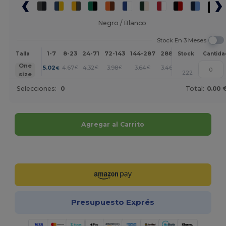
Negro / Blanco
Stock En 3 Meses
1-7
8-23
24-71
72-143
144-287
288 +
Más
Talla
Stock
Cantida
+
One
5.02
4.67
4.32
3.98
3.64
3.46
€
€
€
€
€
€
222
size
Selecciones:
0
Total:
0.00 
Agregar al Carrito
¡Personalízalo!
Presupuesto Exprés