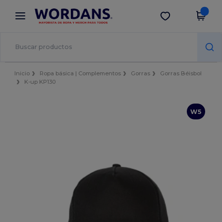
×
App de Wordans
Descargar app
¡Mejores precios en app!
Inicio
Ropa básica | Complementos
Gorras
Gorras Béisbol
K-up KP130
W5