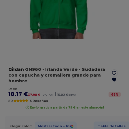
Gildan
GN960
- Irlanda Verde
- Sudadera
con capucha y cremallera grande para
hombre
Desde
18.17 €
|
-
52
%
37.90 €
IVA incl.
15.02 €
s/IVA
5.0
5 Reseñas
Envío gratis a partir de 79 € en este almacén!
Elegir color:
Mostrar todo
+ 16
Tabla de tallas