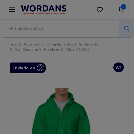
×
App de Wordans
Descargar app
¡Mejores precios en app!
Inicio
Ropa básica | Complementos
Sudaderas
Con Capucha
Hombres
Gildan GN960
W1
Enviado en