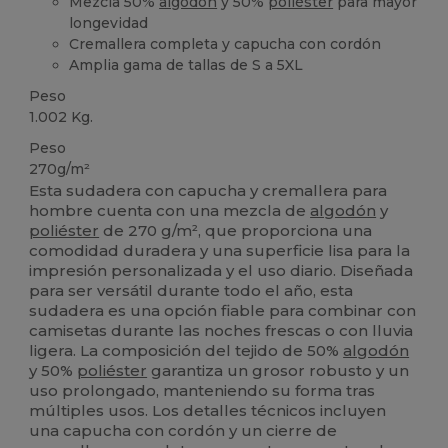
Mezcla 50%
algodón
y 50%
poliéster
para mayor
longevidad
Cremallera completa y capucha con cordón
Amplia gama de tallas de S a 5XL
Peso
1.002 Kg.
Peso
270g/m²
Esta sudadera con capucha y cremallera para
hombre cuenta con una mezcla de
algodón
y
poliéster
de 270 g/m², que proporciona una
comodidad duradera y una superficie lisa para la
impresión personalizada y el uso diario. Diseñada
para ser versátil durante todo el año, esta
sudadera es una opción fiable para combinar con
camisetas durante las noches frescas o con lluvia
ligera. La composición del tejido de 50%
algodón
y 50%
poliéster
garantiza un grosor robusto y un
uso prolongado, manteniendo su forma tras
múltiples usos. Los detalles técnicos incluyen
una capucha con cordón y un cierre de