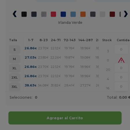
Irlanda Verde
1-7
8-23
24-71
72-143
144-287
288 +
Más
Talla
Stock
Cantida
+
26.86
23.70
22.12
19.76
18.96
18.17
€
€
€
€
€
€
S
3
+
27.03
23.85
22.26
19.87
19.08
18.28
€
€
€
€
€
€
M
0
+
26.86
23.70
22.12
19.76
18.96
18.17
€
€
€
€
€
€
XL
20
+
26.86
23.70
22.12
19.76
18.96
18.17
€
€
€
€
€
€
2XL
4
+
38.63
34.08
31.82
28.41
27.27
26.13
€
€
€
€
€
€
3XL
16
Selecciones:
0
Total:
0.00 
Agregar al Carrito