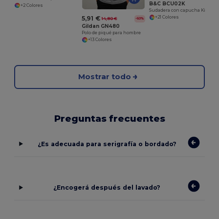
B&C BCU02K
+2 Colores
Sudadera con capucha King
5,91 €
+21 Colores
14,80 €
-60%
Gildan GN480
Polo de piqué para hombre
+13 Colores
Mostrar todo
Preguntas frecuentes
¿Es adecuada para serigrafía o bordado?
¿Encogerá después del lavado?