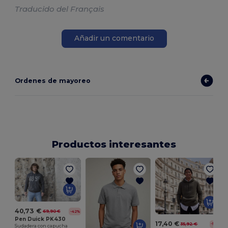
Traducido del Français
Añadir un comentario
Ordenes de mayoreo
Productos interesantes
S
40,73 €
69,90 €
-42%
Pen Duick PK430
17,40 €
35,92 €
-52%
Sudadera con capucha