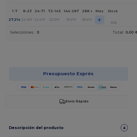
1-7
8-23
24-71
72-143
144-287
288 +
Más
Stock
+
27.21
24.01
22.41
20.01
19.21
18.41
€
€
€
€
€
€
500
Selecciones:
0
Total:
0.00 
¡Personalízalo!
Presupuesto Exprés
Envío Rápido
Descripción del producto