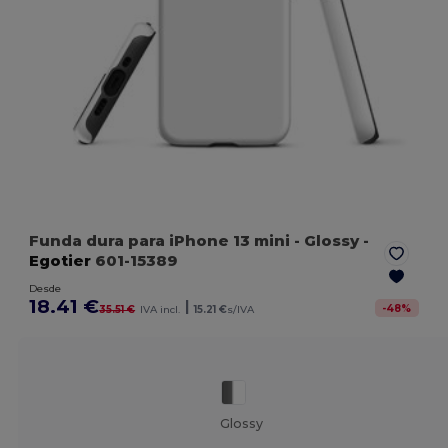
Funda dura para iPhone 13 mini
- Glossy
-
Egotier
601-15389
Desde
18.41 €
|
-
48
%
35.51 €
IVA incl.
15.21 €
s/IVA
Glossy