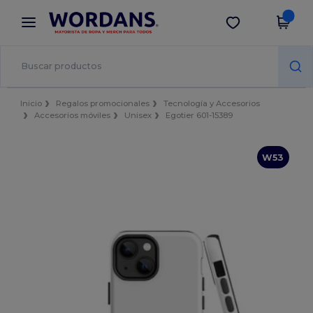
×
App de Wordans
Descargar app
¡Mejores precios en app!
Inicio
Regalos promocionales
Tecnología y Accesorios
Accesorios móviles
Unisex
Egotier 601-15389
W53