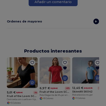
Añadir un comentario
Ordenes de mayoreo
Productos interesantes
P
12,45 €
6,97 €
20,20 €
-38%
13,30 €
-48%
Skinnifit SK042
Fruit of the Loom SC281
5,01 €
5,50 €
-9%
Polo elástico mujer
Polo Elegante de Mujer en Tejido Piqué
Fruit of the Loom SC601
+1 Colores
+9 Colores
Camiseta con cuello en V para mujer
+5 Colores