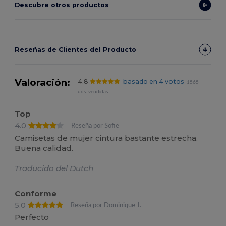
Descubre otros productos
Reseñas de Clientes del Producto
Valoración:
4.8
basado en 4 votos
1565
uds. vendidas
Top
4.0
Reseña por Sofie
Camisetas de mujer cintura bastante estrecha.
Buena calidad.
Traducido del Dutch
Conforme
5.0
Reseña por Dominique J.
Perfecto