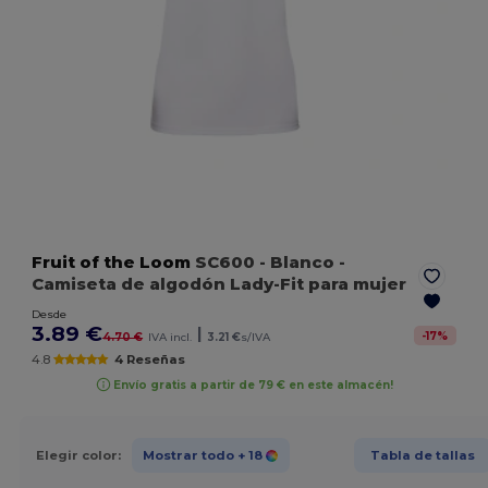
Fruit of the Loom
SC600
- Blanco
-
Camiseta de algodón Lady-Fit para mujer
Desde
3.89 €
|
-
17
%
4.70 €
IVA incl.
3.21 €
s/IVA
4.8
4 Reseñas
Envío gratis a partir de 79 € en este almacén!
Elegir color:
Mostrar todo
+ 18
Tabla de tallas