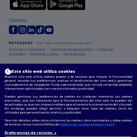
Síguenos
2026. Todos los derechos reservados
Términos y Condiciones
|
Política de personalización
|
Política de
Privacidad
|
Política de Cookies
|
Mapa del sitio
Madrid
|
Barcelona
|
Valencia
|
Seville
|
Zaragoza
|
Málaga
|
Murcia
|
Este sitio web utiliza cookies
Palma
|
Bilbao
|
Alicante
Nuestro sitio web utiliza cookies propias y de terceros para mejorar la funcionalidad
general, recordar tus preferencias, analizar el rendimiento del sitio web y garantizar
una experiencia de navegación fluida y personalizada, que incluye contenido adaptado,
interacciones optimizadas con nuestro sitio web y publicidad.
Puedes gestionar tus preferencias de cookies en cualquier momento. Las cookies
esenciales, que son necesarias para el funcionamiento del sitio web, no pueden ser
desactivadas ya que son imprescindibles para el correcto funcionamiento del sitio web.
Sin embargo, puedes elegir permitir o bloquear otros tipos de cookies, como las
utilizadas para personalización, análisis y publicidad.
Para más detalles sobre cómo utilizamos las cookies, cómo controlarlas y sobre cookies
de terceros, revisa nuestra Política de
Política de Cookies
y
Privacy Policy
.
👋
Hola
Preferencias de revisión
Si tienes dudas o preguntas,