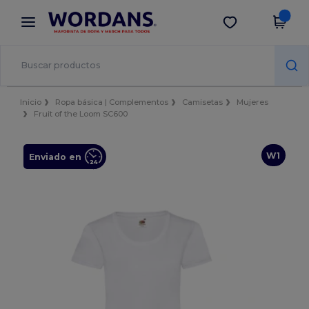
×
App de Wordans
Descargar app
¡Mejores precios en app!
Inicio
Ropa básica | Complementos
Camisetas
Mujeres
Fruit of the Loom SC600
W1
Enviado en