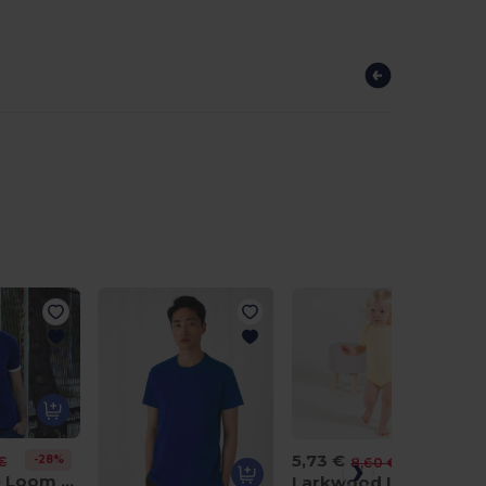
5,73 €
-28%
€
-33%
8,60 €
Fruit of the Loom SC245
Larkwood LW500