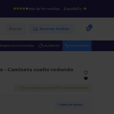
Más de 1K+ reseñas.
España
/
Es
Buscar
Rastrear Pedido
Regalos promocionales
Liquidación
¡Personalízalo!
co
- Camiseta cuello redondo
Envío gratis a partir de 79 € en este almacén!
Tabla de tallas