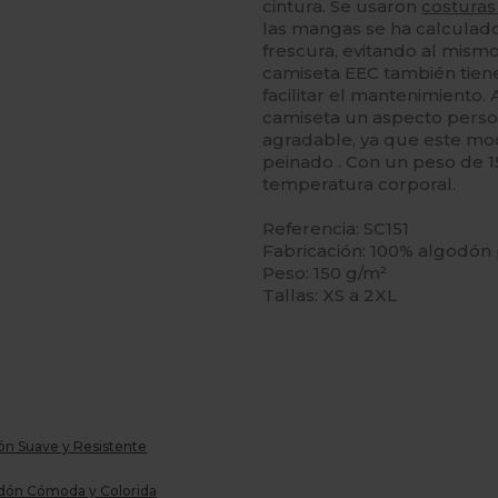
cintura. Se usaron
costuras
las mangas se ha calculad
frescura, evitando al mis
camiseta EEC también tiene
facilitar el mantenimiento. 
camiseta un aspecto person
agradable, ya que este mo
peinado . Con un peso de 15
temperatura corporal.
Referencia: SC151
Fabricación: 100% algodón
Peso: 150 g/m²
Tallas: XS a 2XL
ón Suave y Resistente
godón Cómoda y Colorida