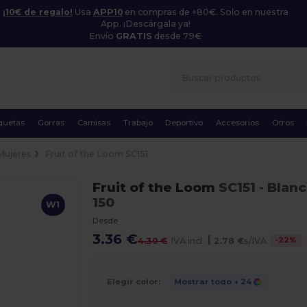
¡10€ de regalo!
Usa
APP10
en compras de +80€. Solo en nuestra
App. ¡Descárgala ya!
Envío
GRATIS
desde 79€
quetas
Gorras
Camisas
Trabajo
Deportivo
Accesorios
Otros
Mujeres
Fruit of the Loom SC151
Fruit of the Loom
SC151
- Blan
150
W1
Desde
3.36 €
|
-
22
%
4.30 €
IVA incl.
2.78 €
s/IVA
Elegir color:
Mostrar todo
+ 24