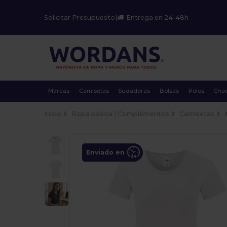
Solicitar Presupuesto
|
Entrega en 24-48h
Marcas
Camisetas
Sudaderas
Bolsas
Polos
Cha
Inicio
Ropa básica | Complementos
Camisetas
Enviado en