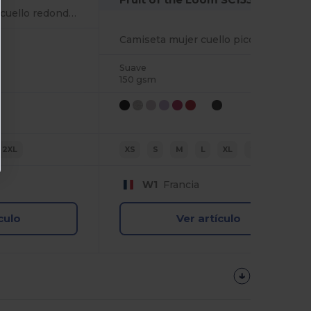
Sudadera unisex de cuello redondo con logo Fruit of the Loom
Camiseta mujer cuello pico
Suave
150 gsm
2XL
XS
S
M
L
XL
2XL
W1
Francia
culo
Ver artículo