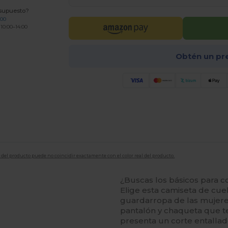
esupuesto?
200
 10:00–14:00
Obtén un pr
en del producto puede no coincidir exactamente con el color real del producto.
¿Buscas los básicos para 
Elige esta camiseta de cue
guardarropa de las mujere
pantalón y chaqueta que t
presenta un corte entallad