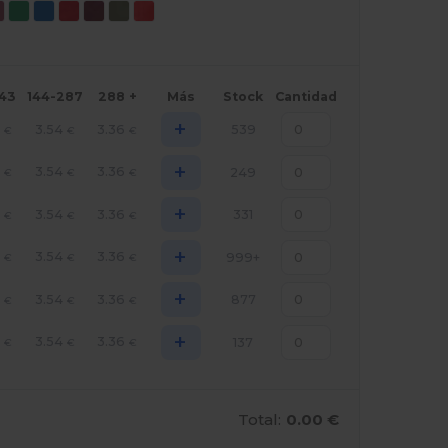
143
144-287
288 +
Más
Stock
Cantidad
+
3.54
3.36
539
€
€
€
+
3.54
3.36
249
€
€
€
+
3.54
3.36
331
€
€
€
+
3.54
3.36
999+
€
€
€
+
3.54
3.36
877
€
€
€
+
3.54
3.36
137
€
€
€
Total:
0.00 €