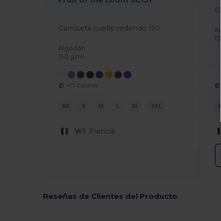
C
Camiseta cuello redondo 150
A
1
Algodón
150 gsm
+17 Colores
XS
S
M
L
XL
2XL
W1
Francia
Reseñas de Clientes del Producto