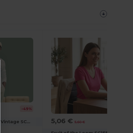
¡Personalízalo!
-49%
5,06 €
-10%
Fruit of the Loom Vintage SCV260
5,60 €
Fruit of the Loom SC155