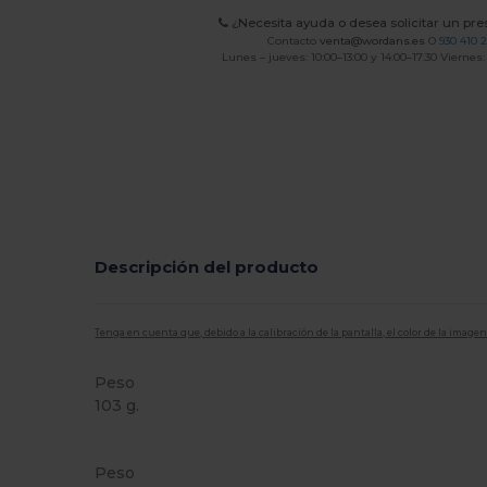
¿Necesita ayuda o desea solicitar un pr
Contacto
venta@wordans.es
O
930 410 
Lunes – jueves: 10:00–13:00 y 14:00–17:30 Viernes:
Descripción del producto
Tenga en cuenta que, debido a la calibración de la pantalla, el color de la imag
Peso
103 g.
Etiqueta extraíble
Personalizable
Peso