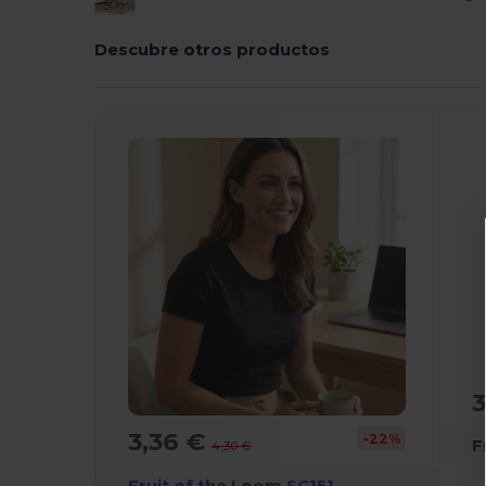
Descubre otros productos
¡Personalízalo!
¡
3
3,36 €
-22%
F
4,30 €
Fruit of the Loom SC151