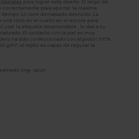
 laterales
para lograr este diseño. El largo de
o correctamente para aportar la máxima
mo tiempo un look demasiado desnudo. La
 una cinta en el cuello en el escote para
Al usar la etiqueta desprendible , le das a tu
alizado. El contacto con la piel es muy
delo ha sido confeccionado con algodón 100%
0 g/m², el tejido es capaz de regular la
 peinado ring- spun