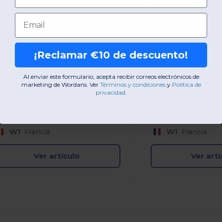
amiseta mujer cuello redondo
Email
Cuello redondo
lgodón
35 gsm
¡Reclamar €10 de descuento!
Al enviar este formulario, acepta recibir correos electrónicos de
marketing de Wordans. Ver
​
Términos y condiciones
​
y
Política de
+4 Colores
privacidad
.
XS
S
M
L
XL
2XL
S
M
L
XL
W1
Francia
W1
Francia
Ver artículo
Ver artí