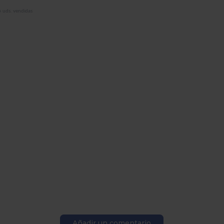
 uds. vendidas
Añadir un comentario