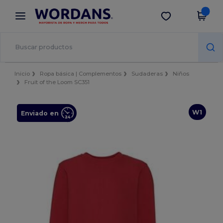
×
App de Wordans
Descargar app
¡Mejores precios en app!
Inicio
Ropa básica | Complementos
Sudaderas
Niños
Fruit of the Loom SC351
W1
Enviado en