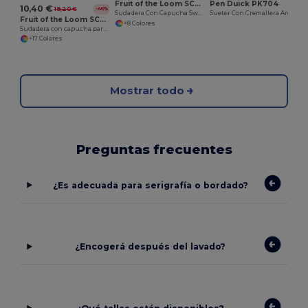
Fruit of the Loom SC379
Pen Duick PK704
10,40 €
19,20 €
-46%
Sudadera Con Capucha Sweat (62-045-0)
Sueter Con Cremallera Arctic Kids
Fruit of the Loom SC371
+8 Colores
Sudadera con capucha para niños
+17 Colores
Mostrar todo
Preguntas frecuentes
¿Es adecuada para serigrafía o bordado?
¿Encogerá después del lavado?