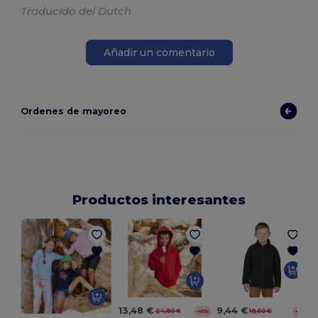
Traducido del Dutch
Añadir un comentario
Ordenes de mayoreo
Productos interesantes
13,48 €
9,44 €
24,80 €
18,60 €
-46%
-49%