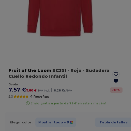
Fruit of the Loom
SC351
- Rojo
- Sudadera
Cuello Redondo Infantil
Desde
7.57 €
|
-
36
%
11.80 €
IVA incl.
6.26 €
s/IVA
5.0
4 Reseñas
Envío gratis a partir de 79 € en este almacén!
Elegir color:
Mostrar todo
+ 9
Tabla de tallas