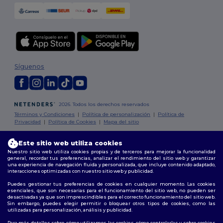
Síguenos
2026. Todos los derechos reservados
Términos y Condiciones
|
Política de personalización
|
Política de
Privacidad
|
Política de Cookies
|
Mapa del sitio
Este sitio web utiliza cookies
Madrid
|
Barcelona
|
Valencia
|
Seville
|
Zaragoza
|
Málaga
|
Murcia
|
Nuestro sitio web utiliza cookies propias y de terceros para mejorar la funcionalidad
Palma
|
Bilbao
|
Alicante
general, recordar tus preferencias, analizar el rendimiento del sitio web y garantizar
una experiencia de navegación fluida y personalizada, que incluye contenido adaptado,
interacciones optimizadas con nuestro sitio web y publicidad.
Puedes gestionar tus preferencias de cookies en cualquier momento. Las cookies
esenciales, que son necesarias para el funcionamiento del sitio web, no pueden ser
desactivadas ya que son imprescindibles para el correcto funcionamiento del sitio web.
Sin embargo, puedes elegir permitir o bloquear otros tipos de cookies, como las
utilizadas para personalización, análisis y publicidad.
Para más detalles sobre cómo utilizamos las cookies, cómo controlarlas y sobre cookies