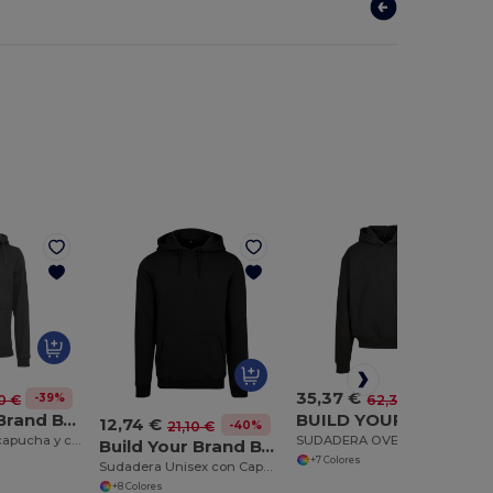
35,37 €
-39%
-43%
0 €
62,30 €
Build Your Brand BY012
BUILD YOUR BRAND BY268
12,74 €
-40%
21,10 €
Sudadera con capucha y cremallera BY012
SUDADERA OVERSIZE ULTRA HEAVY
Build Your Brand BYB001
+7 Colores
Sudadera Unisex con Capucha para Otoño-Invierno
+8 Colores