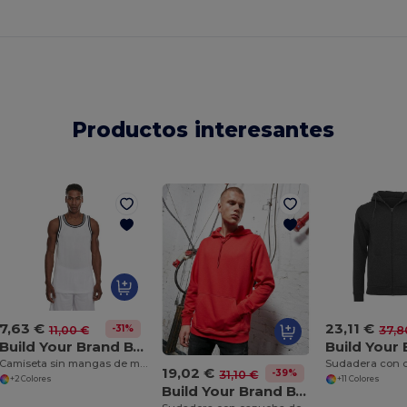
Productos interesantes
7,63 €
23,11 €
-31%
11,00 €
37,8
Build Your Brand BY009
Camiseta sin mangas de malla
19,02 €
-39%
31,10 €
+2 Colores
+11 Colores
Build Your Brand BY011