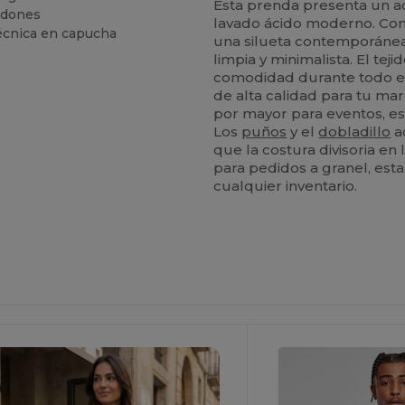
Esta prenda presenta un a
rdones
lavado ácido moderno. Con
écnica en capucha
una silueta contemporánea
limpia y minimalista. El tej
comodidad durante todo el
de alta calidad para tu ma
por mayor para eventos, e
Los
puños
y el
dobladillo
a
que la costura divisoria en
para pedidos a granel, esta
cualquier inventario.