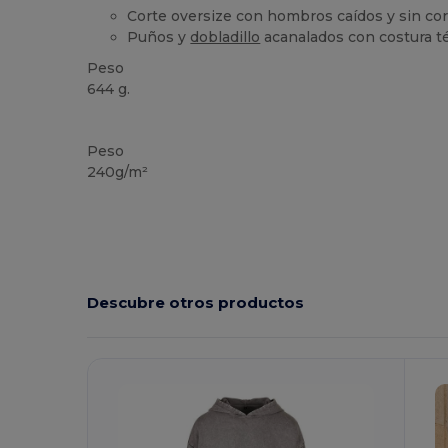
Corte oversize con hombros caídos y sin co
Puños y
dobladillo
acanalados con costura t
Peso
644 g.
Personalizable
Peso
240g/m²
Descubre otros productos
¡Personalízalo!