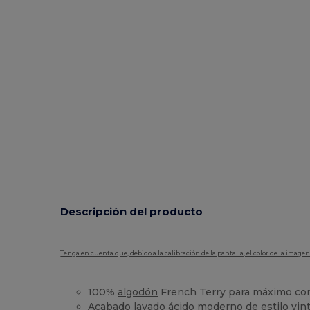
Descripción del producto
Tenga en cuenta que, debido a la calibración de la pantalla, el color de la imag
100%
algodón
French Terry para máximo con
Acabado lavado ácido moderno de estilo vin