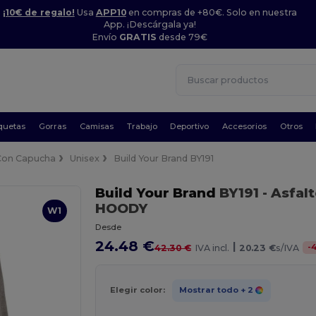
¡10€ de regalo!
Usa
APP10
en compras de +80€. Solo en nuestra
App. ¡Descárgala ya!
Envío
GRATIS
desde 79€
quetas
Gorras
Camisas
Trabajo
Deportivo
Accesorios
Otros
Con Capucha
Unisex
Build Your Brand BY191
Build Your Brand
BY191
- Asfal
HOODY
W1
Desde
24.48 €
|
-
42.30 €
IVA incl.
20.23 €
s/IVA
Elegir color:
Mostrar todo
+ 2