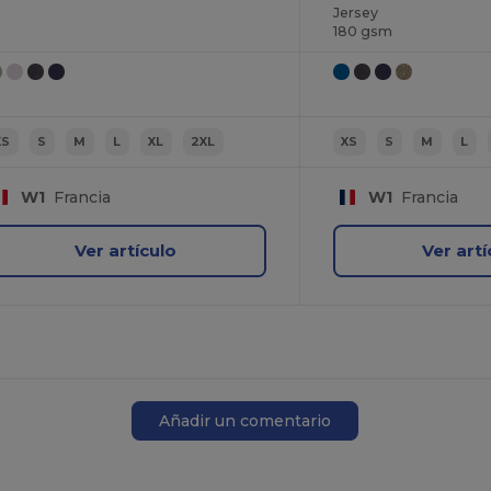
Jersey
180 gsm
XS
S
M
L
XL
2XL
XS
S
M
L
W1
Francia
W1
Francia
Ver artículo
Ver artí
Añadir un comentario