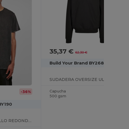
35,37 €
-43%
62,30 €
Build Your Brand BY268
SUDADERA OVERSIZE ULTRA HEAVY
Capucha
-36%
500 gsm
BY190
CAMISETA DE CUELLO REDONDO LAVADA AL ÁCIDO