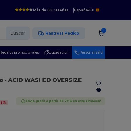
Más de 1K+ reseñas.
España
/
Es
Buscar
Rastrear Pedido
Regalos promocionales
Liquidación
¡Personalízalo!
to
- ACID WASHED OVERSIZE
Envío gratis a partir de 79 € en este almacén!
42
%