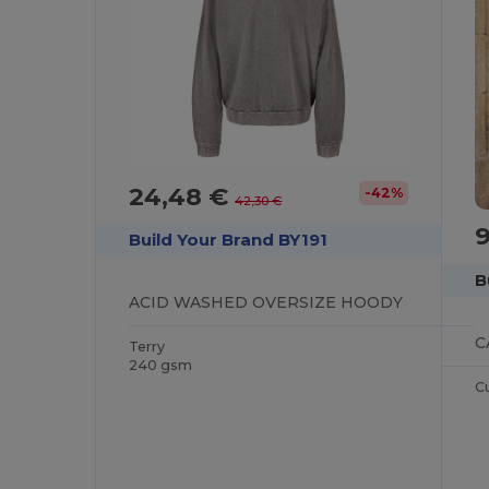
24,48 €
-42%
42,30 €
Build Your Brand BY191
B
ACID WASHED OVERSIZE HOODY
Terry
240 gsm
C