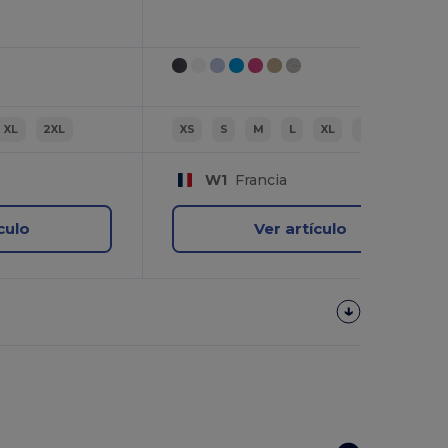
XL
2XL
XS
S
M
L
XL
2XL
W1
Francia
culo
Ver artículo