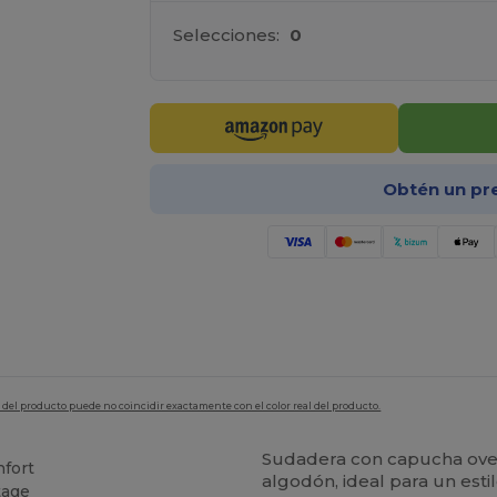
Selecciones:
0
Obtén un pr
en del producto puede no coincidir exactamente con el color real del producto.
Sudadera con capucha over
fort
algodón, ideal para un esti
tage