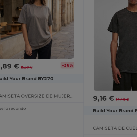
9,89 €
-36%
15,50 €
uild Your Brand BY270
CAMISETA OVERSIZE DE MUJER LAVADA AL ÁCIDO
9,16 €
14,40 €
uello redondo
Build Your Brand 