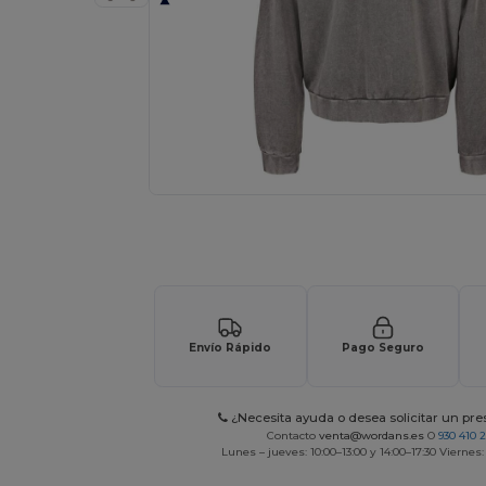
¡Personaliza tu producto onlin
Envío Rápido
Pago Seguro
¿Necesita ayuda o desea solicitar un pr
Contacto
venta@wordans.es
O
930 410 
Lunes – jueves: 10:00–13:00 y 14:00–17:30 Viernes: