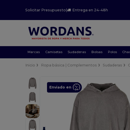
Solicitar Presupuesto
|
Entrega en 24-48h
Marcas
Camisetas
Sudaderas
Bolsas
Polos
Cha
Inicio
Ropa básica | Complementos
Sudaderas
Enviado en