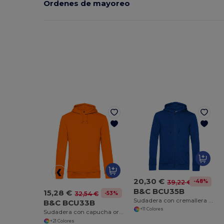
Ordenes de mayoreo
20,30 €
-48%
39,22 €
B&C BCU35B
15,28 €
-53%
32,54 €
Sudadera con cremallera orgánica
B&C BCU33B
+11 Colores
Sudadera con capucha orgánica
+21 Colores