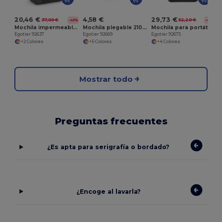
20,46 €
4,58 €
29,73 €
37,00 €
52,20 €
-45%
-43%
Mochila impermeable para portátil de 15.6" en poliéster 600D
Mochila plegable 210D ripstop
Mochila para portátil de 17" de nylon impermeable de 2Tone
Egotier 92637
Egotier 92669
Egotier 92675
+2 Colores
+5 Colores
+4 Colores
Mostrar todo
Preguntas frecuentes
¿Es apta para serigrafía o bordado?
¿Encoge al lavarla?