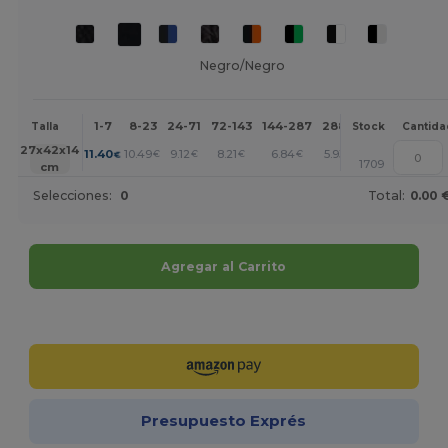
Negro/Negro
1-7
8-23
24-71
72-143
144-287
288 +
Más
Talla
Stock
Cantida
+
27x42x14
11.40
10.49
9.12
8.21
6.84
5.93
€
€
€
€
€
€
1709
cm
Selecciones:
0
Total:
0.00 
Agregar al Carrito
¡Personalízalo!
Presupuesto Exprés