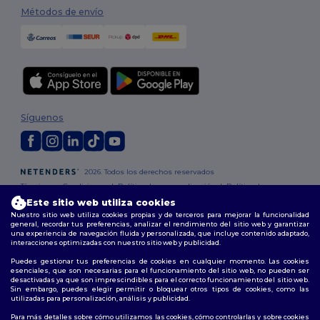
Métodos de envío
Síguenos
2026. Todos los derechos reservados
Términos y Condiciones
|
Política de personalización
|
Política de
Privacidad
|
Política de Cookies
|
Mapa del sitio
Este sitio web utiliza cookies
Nuestro sitio web utiliza cookies propias y de terceros para mejorar la funcionalidad
general, recordar tus preferencias, analizar el rendimiento del sitio web y garantizar
Madrid
|
Barcelona
|
Valencia
|
Seville
|
Zaragoza
|
Málaga
|
Murcia
|
una experiencia de navegación fluida y personalizada, que incluye contenido adaptado,
Palma
|
Bilbao
|
Alicante
interacciones optimizadas con nuestro sitio web y publicidad.
Puedes gestionar tus preferencias de cookies en cualquier momento. Las cookies
esenciales, que son necesarias para el funcionamiento del sitio web, no pueden ser
desactivadas ya que son imprescindibles para el correcto funcionamiento del sitio web.
Sin embargo, puedes elegir permitir o bloquear otros tipos de cookies, como las
utilizadas para personalización, análisis y publicidad.
Para más detalles sobre cómo utilizamos las cookies, cómo controlarlas y sobre cookies