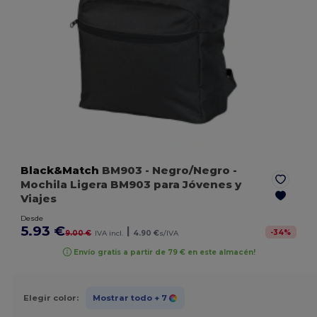
Black&Match
BM903
- Negro/Negro
-
Mochila Ligera BM903 para Jóvenes y
Viajes
Desde
5.93 €
|
-
34
%
9.00 €
IVA incl.
4.90 €
s/IVA
Envío gratis a partir de 79 € en este almacén!
Elegir color:
Mostrar todo
+ 7