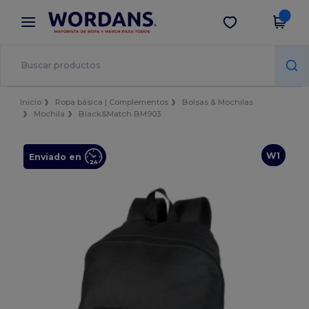
×
App de Wordans
Descargar app
¡Mejores precios en app!
Inicio
Ropa básica | Complementos
Bolsas & Mochilas
Mochila
Black&Match BM903
W1
Enviado en