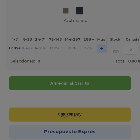
Azul marino
1-7
8-23
24-71
72-143
144-287
288 +
Más
Stock
Cantida
+
17.85
16.42
14.28
12.85
10.71
9.28
€
€
€
€
€
€
927
Selecciones:
0
Total:
0.00 
Agregar al Carrito
¡Personalízalo!
Presupuesto Exprés