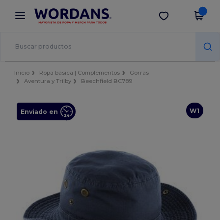
×
App de Wordans
Descargar app
¡Mejores precios en app!
Inicio
Ropa básica | Complementos
Gorras
Aventura y Trilby
Beechfield BC789
W1
Enviado en