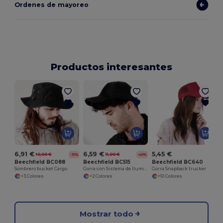
Ordenes de mayoreo
Productos interesantes
6,91 €
6,59 €
5,45 €
10,00 €
11,00 €
-31%
-40%
Beechfield BC088
Beechfield BC515
Beechfield BC640
Sombrero bucket Cargo
Gorra con Sistema de Iluminación LED
Gorra Snapback trucker
+3 Colores
+2 Colores
+10 Colores
Mostrar todo