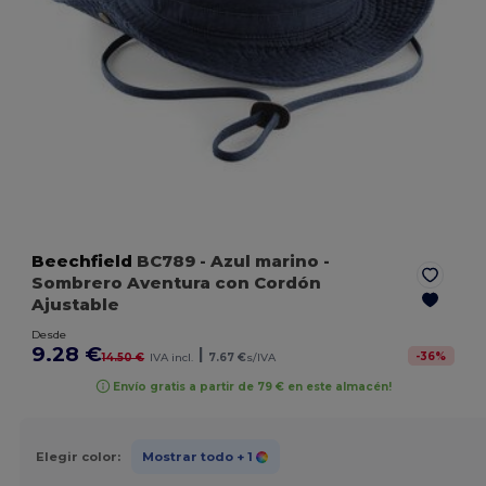
Beechfield
BC789
- Azul marino
-
Sombrero Aventura con Cordón
Ajustable
Desde
9.28 €
|
-
36
%
14.50 €
IVA incl.
7.67 €
s/IVA
Envío gratis a partir de 79 € en este almacén!
Elegir color:
Mostrar todo
+ 1