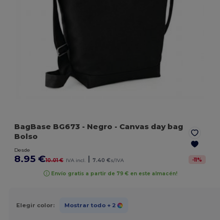
BagBase BG673
- Negro
- Canvas day bag
Bolso
Desde
8.95 €
|
-
11
%
10.01 €
IVA incl.
7.40 €
s/IVA
Envío gratis a partir de 79 € en este almacén!
Elegir color:
Mostrar todo
+ 2