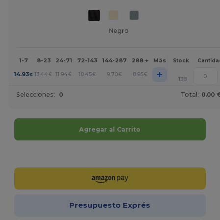
Negro
1-7
8-23
24-71
72-143
144-287
288 +
Más
Stock
Cantida
+
14.93
13.44
11.94
10.45
9.70
8.95
€
€
€
€
€
€
138
Selecciones:
0
Total:
0.00 
Agregar al Carrito
¡Personalízalo!
Presupuesto Exprés