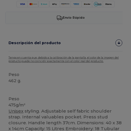
Envío Rápido
Descripción del producto
Tenga en cuenta que, debido a la calibración de la pantalla, el color de la imagen del
producto puede no coincidir exactamente con el color real del producto.
Peso
462 g.
Orgánico
Peso
475g/m²
Unisex
styling. Adjustable self fabric shoulder
strap. Internal valuables pocket. Press stud
closure. Handle length 37cm. Dimensions: 40 x 38
x 14cm Capacity: 15 Litres Embroidery: 18 Tubular