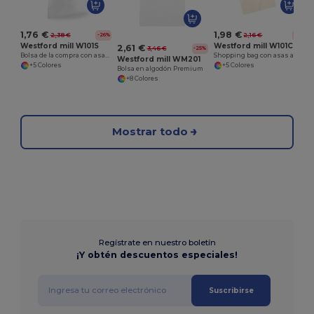
1,98 €
1,76 €
2,16 €
2,38 €
-8%
-26%
Westford mill W101C
Westford mill W101S
2,61 €
3,46 €
-25%
Shopping bag con asas a contraste
Bolsa de la compra con asas cortas
Westford mill WM201
+5 Colores
+5 Colores
Bolsa en algodón Premium
+8 Colores
Mostrar todo
Regístrate en nuestro boletín
¡Y obtén descuentos especiales!
Suscribirse