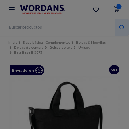
×
App de Wordans
Descargar app
¡Mejores precios en app!
Inicio
Ropa básica | Complementos
Bolsas & Mochilas
Bolsas de compra
Bolsas de tela
Unisex
Bag Base BG673
W1
Enviado en