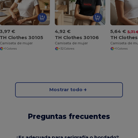
3,97 €
4,92 €
5,64 €
5,71 
TH Clothes 30105
TH Clothes 30106
TH Clothes
Camiseta de mujer
Camiseta de mujer
Camiseta de mu
+1 Colores
+32 Colores
+1 Colores
Mostrar todo
Preguntas frecuentes
¿Es adecuada para serigrafía o bordado?