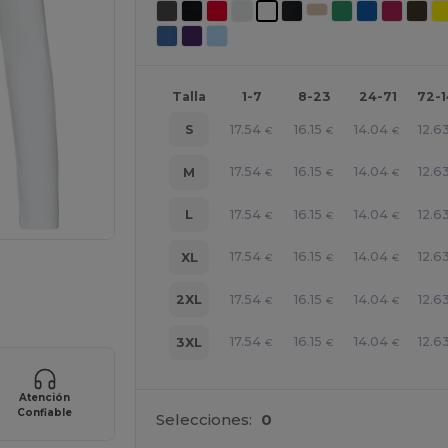
Talla
1-7
8-23
24-71
72-
17.54
16.15
14.04
12.6
S
€
€
€
17.54
16.15
14.04
12.6
M
€
€
€
17.54
16.15
14.04
12.6
L
€
€
€
17.54
16.15
14.04
12.6
XL
€
€
€
ara tus productos
17.54
16.15
14.04
12.6
2XL
€
€
€
17.54
16.15
14.04
12.6
3XL
€
€
€
Atención
Confiable
Selecciones:
0