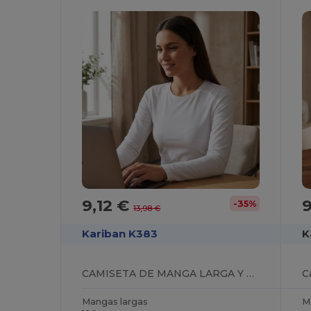
9,12 €
-35%
13,98 €
Kariban K383
K
CAMISETA DE MANGA LARGA Y ESCOTE REDONDO PARA MUJER
Mangas largas
M