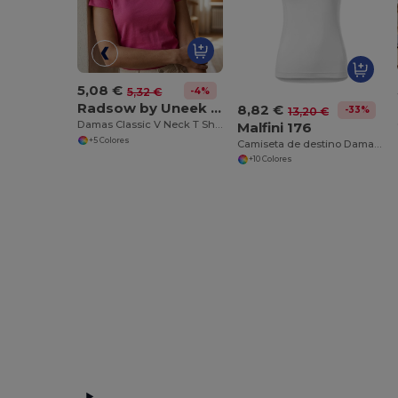
5,08 €
-4%
5,32 €
Radsow by Uneek UC319
8,82 €
-33%
13,20 €
Damas Classic V Neck T Shirt
Malfini 176
+5 Colores
Camiseta de destino Damas Damas
+10 Colores