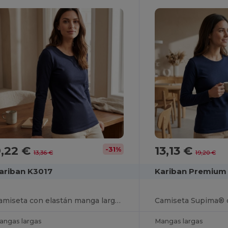
9,22 €
13,13 €
-31%
13,36 €
19,20 €
ariban K3017
Kariban Premium
Camiseta con elastán manga larga mujer
angas largas
Mangas largas