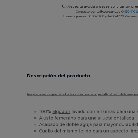
¿Necesita ayuda o desea solicitar un pr
Contacto
venta@wordans.es
O
930 410 
Lunes – jueves: 10:00–13:00 y 14:00–17:30 Viernes:
Descripción del producto
Tenga en cuenta que, debido a la calibración de la pantalla, el color de la imag
100%
algodón
lavado con enzimas para una 
Ajuste femenino para una silueta entallada
Acabado de doble aguja para mayor durabili
Cuello del mismo tejido para un aspecto lim