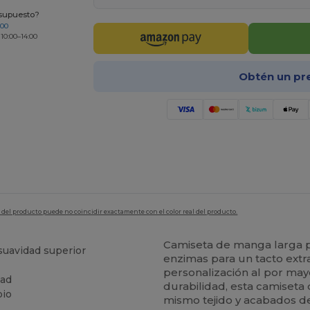
esupuesto?
200
 10:00–14:00
Obtén un pr
en del producto puede no coincidir exactamente con el color real del producto.
Camiseta de manga larga 
suavidad superior
enzimas para un tacto extr
personalización al por may
dad
durabilidad, esta camiseta
pio
mismo tejido y acabados d