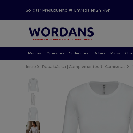
Solicitar Presupuesto
|
Entrega en 24-48h
Marcas
Camisetas
Sudaderas
Bolsas
Polos
Cha
Inicio
Ropa básica | Complementos
Camisetas