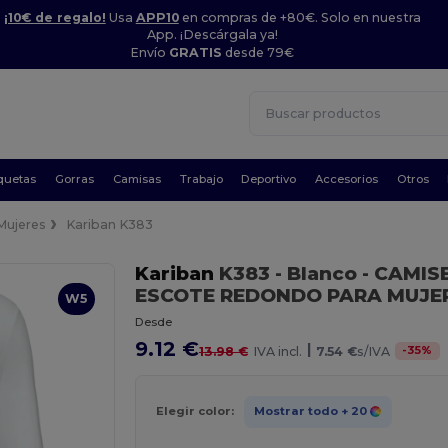
¡10€ de regalo!
Usa
APP10
en compras de +80€. Solo en nuestra
App. ¡Descárgala ya!
Envío
GRATIS
desde 79€
quetas
Gorras
Camisas
Trabajo
Deportivo
Accesorios
Otros
Mujeres
Kariban K383
Kariban
K383
- Blanco
- CAMIS
ESCOTE REDONDO PARA MUJE
W5
Desde
9.12 €
|
-
35
%
13.98 €
IVA incl.
7.54 €
s/IVA
Elegir color:
Mostrar todo
+ 20