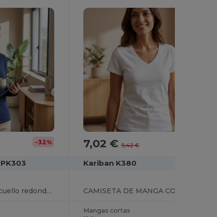
7,02 €
-32%
-26%
9,42 €
 PK303
Kariban K380
Camiseta Supima® cuello redondo manga larga mujer
CAMISETA DE MANGA CORTA Y ESCOTE REDONDO PARA MUJER
Mangas cortas