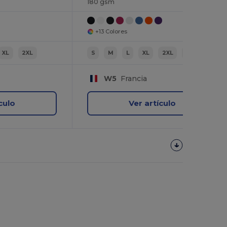
180 gsm
+13 Colores
XL
2XL
S
M
L
XL
2XL
3XL
W5
Francia
culo
Ver artículo