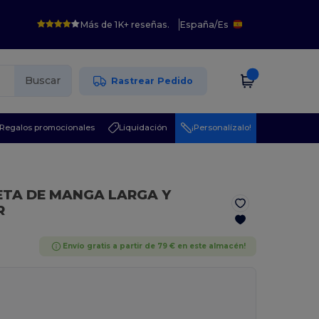
Más de 1K+ reseñas.
España
/
Es
Buscar
Rastrear Pedido
Regalos promocionales
Liquidación
¡Personalízalo!
ETA DE MANGA LARGA Y
R
Envío gratis a partir de 79 € en este almacén!