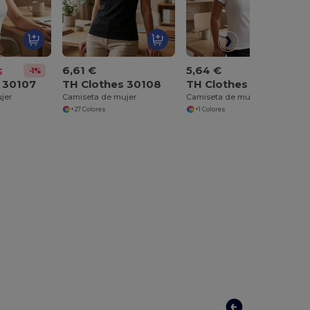
6,61 €
5,64 €
-1%
€
 30107
TH Clothes 30108
TH Clothes 30113
jer
Camiseta de mujer
Camiseta de mujer
+27 Colores
+1 Colores