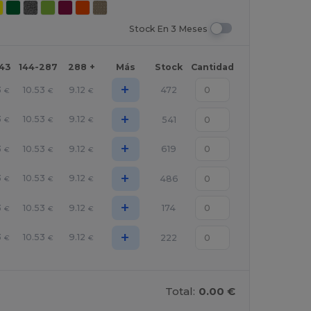
Stock En 3 Meses
143
144-287
288 +
Más
Stock
Cantidad
+
3
10.53
9.12
472
€
€
€
+
3
10.53
9.12
541
€
€
€
+
3
10.53
9.12
619
€
€
€
+
3
10.53
9.12
486
€
€
€
+
3
10.53
9.12
174
€
€
€
+
3
10.53
9.12
222
€
€
€
Total:
0.00 €