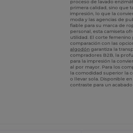
proceso de lavado enzimát
primera calidad, sino que t
impresión, lo que la convie
moda y las agencias de pub
fiable para su marca de 
personal, esta camiseta ofre
utilidad. El corte femenin
comparación con las opcione
algodón
garantiza la transp
compradores B2B, la profun
para la impresión la convi
al por mayor. Para los com
la comodidad superior la 
o llevar sola. Disponible en
contraste para un acabado 