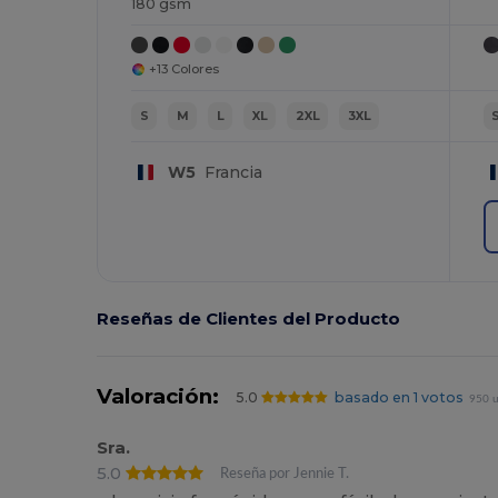
180 gsm
+13 Colores
S
M
L
XL
2XL
3XL
W5
Francia
Reseñas de Clientes del Producto
Valoración:
5.0
basado en 1 votos
950 u
Sra.
5.0
Reseña por Jennie T.