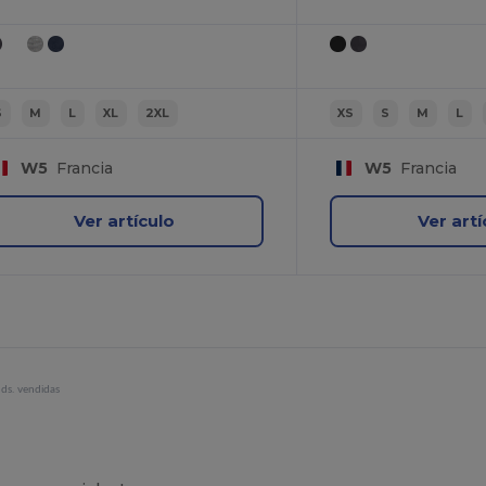
S
M
L
XL
2XL
XS
S
M
L
W5
Francia
W5
Francia
Ver artículo
Ver artí
ds. vendidas