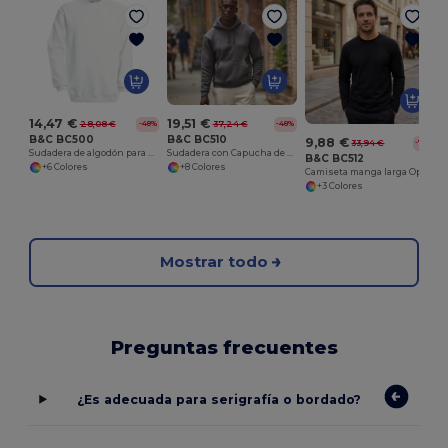
14,47 €
19,51 €
28,08 €
37,24 €
-48%
-48%
B&C BC500
B&C BC510
9,88 €
33,94 €
-71%
Sudadera de algodón para hombre
Sudadera con Capucha de Algodón y Tecnología PST
B&C BC512
+6 Colores
+8 Colores
Camiseta manga larga Open Hem para hombre
+3 Colores
Mostrar todo
Preguntas frecuentes
¿Es adecuada para serigrafía o bordado?