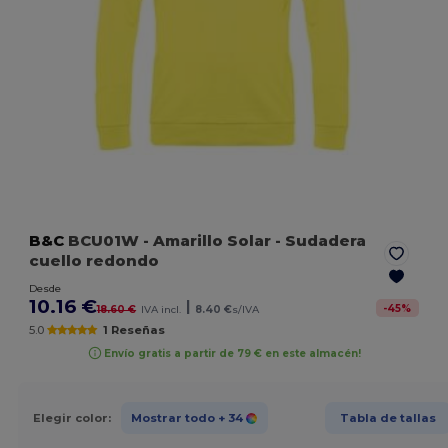
B&C
BCU01W
- Amarillo Solar
- Sudadera
cuello redondo
Desde
10.16 €
|
-
45
%
18.60 €
IVA incl.
8.40 €
s/IVA
5.0
1 Reseñas
Envío gratis a partir de 79 € en este almacén!
Elegir color:
Mostrar todo
+ 34
Tabla de tallas