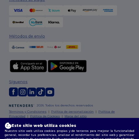
Métodos de envío
Síguenos
2026. Todos los derechos reservados
Términos y Condiciones
|
Política de personalización
|
Política de
Privacidad
|
Política de Cookies
|
Mapa del sitio
Este sitio web utiliza cookies
Madrid
|
Barcelona
|
Valencia
|
Seville
|
Zaragoza
|
Málaga
|
Murcia
|
Nuestro sitio web utiliza cookies propias y de terceros para mejorar la funcionalidad
general, recordar tus preferencias, analizar el rendimiento del sitio web y garantizar
Palma
|
Bilbao
|
Alicante
una experiencia de navegación fluida y personalizada, que incluye contenido adaptado,