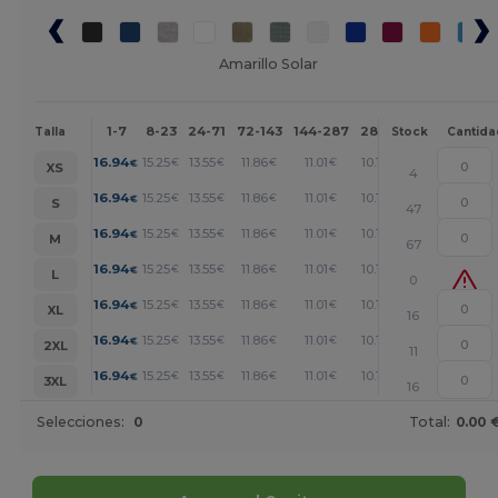
Amarillo Solar
1-7
8-23
24-71
72-143
144-287
288 +
Más
Talla
Stock
Cantida
+
16.94
15.25
13.55
11.86
11.01
10.16
€
€
€
€
€
€
XS
4
+
16.94
15.25
13.55
11.86
11.01
10.16
€
€
€
€
€
€
S
47
+
16.94
15.25
13.55
11.86
11.01
10.16
€
€
€
€
€
€
M
67
+
16.94
15.25
13.55
11.86
11.01
10.16
€
€
€
€
€
€
L
0
+
16.94
15.25
13.55
11.86
11.01
10.16
€
€
€
€
€
€
XL
16
+
16.94
15.25
13.55
11.86
11.01
10.16
€
€
€
€
€
€
2XL
11
+
16.94
15.25
13.55
11.86
11.01
10.16
€
€
€
€
€
€
3XL
16
Selecciones:
0
Total:
0.00 