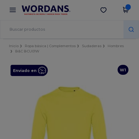
×
App de Wordans
Descargar app
¡Mejores precios en app!
Inicio
Ropa básica | Complementos
Sudaderas
Hombres
B&C BCU01W
W1
Enviado en