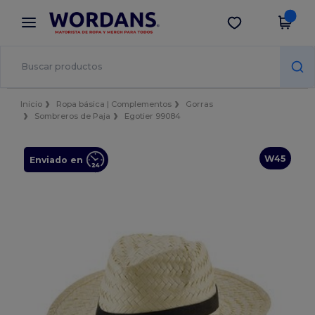
×
App de Wordans
Descargar app
¡Mejores precios en app!
Inicio
Ropa básica | Complementos
Gorras
Sombreros de Paja
Egotier 99084
W45
Enviado en