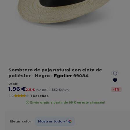
Sombrero de paja natural con cinta de
poliéster
- Negro
-
Egotier
99084
Desde
1.96 €
|
-
8
%
2.13 €
IVA incl.
1.62 €
s/IVA
4.0
1 Reseñas
Envío gratis a partir de 99 € en este almacén!
Elegir color:
Mostrar todo
+ 1