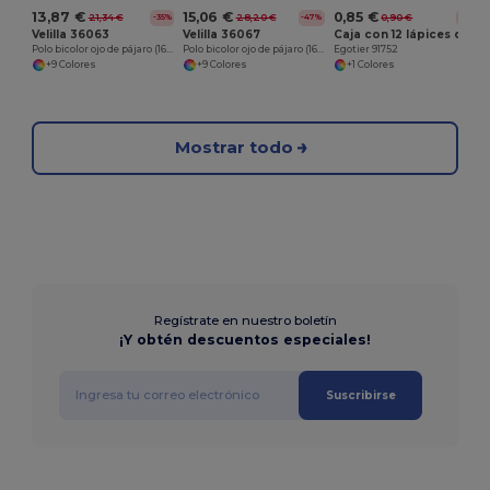
13,87 €
15,06 €
0,85 €
21,34 €
28,20 €
0,90 €
-35%
-47%
-6%
Velilla 36063
Velilla 36067
Caja con 12 lápices de color
Polo bicolor ojo de pájaro (160g/m²) con manga corta, en poliéster (100%)
Polo bicolor ojo de pájaro (160g/m²) con manga larga, en poliéster (100%)
Egotier 91752
+9 Colores
+9 Colores
+1 Colores
Mostrar todo
Regístrate en nuestro boletín
¡Y obtén descuentos especiales!
Suscribirse