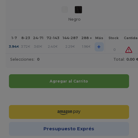
Negro
1-7
8-23
24-71
72-143
144-287
288 +
Más
Stock
Cantida
+
3.94
3.72
3.61
2.40
2.29
1.96
€
€
€
€
€
€
0
Selecciones:
0
Total:
0.00 
Agregar al Carrito
¡Personalízalo!
Presupuesto Exprés