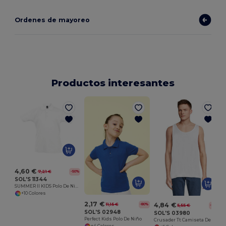
Ordenes de mayoreo
Productos interesantes
4,60 €
7,21 €
-50%
SOL'S 11344
SUMMER II KIDS Polo De Niño
+10 Colores
2,17 €
4,84 €
11,15 €
-80%
5,55 €
-13%
SOL'S 02948
SOL'S 03980
Perfect Kids Polo De Niño
Crusader Tt Camiseta De Tirantes Unisex