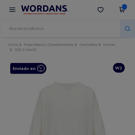
×
App de Wordans
Descargar app
¡Mejores precios en app!
Inicio
Ropa básica | Complementos
Camisetas
Unisex
SOL'S 04453
W2
Enviado en