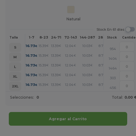
Natural
Stock En 61 días
1-7
8-23
24-71
72-143
144-287
288 +
Más
Talla
Stock
Cantida
+
16.73
15.39
13.39
12.04
10.03
8.70
€
€
€
€
€
€
S
954
+
16.73
15.39
13.39
12.04
10.03
8.70
€
€
€
€
€
€
M
1404
+
16.73
15.39
13.39
12.04
10.03
8.70
€
€
€
€
€
€
L
1464
+
16.73
15.39
13.39
12.04
10.03
8.70
€
€
€
€
€
€
XL
303
+
16.73
15.39
13.39
12.04
10.03
8.70
€
€
€
€
€
€
2XL
456
Selecciones:
0
Total:
0.00 
Agregar al Carrito
¡Personalízalo!