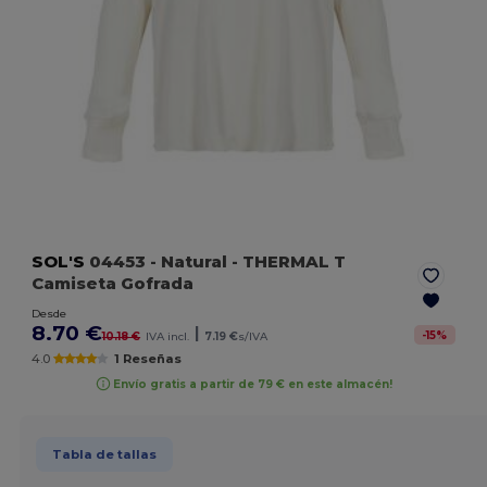
SOL'S
04453
- Natural
- THERMAL T
Camiseta Gofrada
Desde
8.70 €
|
-
15
%
10.18 €
IVA incl.
7.19 €
s/IVA
4.0
1 Reseñas
Envío gratis a partir de 79 € en este almacén!
Tabla de tallas