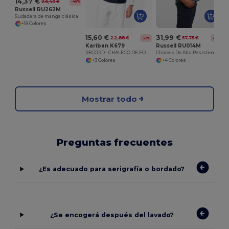
14,37 €
26,40 €
-46%
Russell RU262M
Sudadera de manga clásica
+18 Colores
15,60 €
31,99 €
22,88 €
57,75 €
-32%
-45%
Kariban K679
Russell RU014M
RECORD - CHALECO DE FORRO POLAR
Chaleco De Alta Resistencia
+3 Colores
+4 Colores
Mostrar todo
Preguntas frecuentes
¿Es adecuado para serigrafía o bordado?
¿Se encogerá después del lavado?