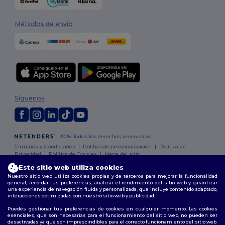
Métodos de envío
Síguenos
2026. Todos los derechos reservados
Términos y Condiciones
|
Política de personalización
|
Política de
Privacidad
|
Política de Cookies
|
Mapa del sitio
Este sitio web utiliza cookies
Nuestro sitio web utiliza cookies propias y de terceros para mejorar la funcionalidad
Madrid
|
Barcelona
|
Valencia
|
Seville
|
Zaragoza
|
Málaga
|
Murcia
|
general, recordar tus preferencias, analizar el rendimiento del sitio web y garantizar
Palma
|
Bilbao
|
Alicante
una experiencia de navegación fluida y personalizada, que incluye contenido adaptado,
interacciones optimizadas con nuestro sitio web y publicidad.
Puedes gestionar tus preferencias de cookies en cualquier momento. Las cookies
esenciales, que son necesarias para el funcionamiento del sitio web, no pueden ser
desactivadas ya que son imprescindibles para el correcto funcionamiento del sitio web.