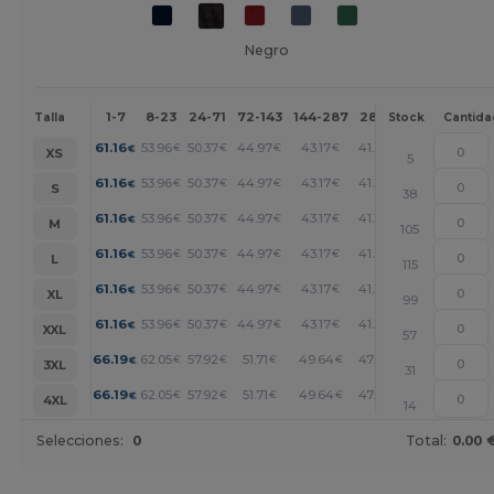
Negro
1-7
8-23
24-71
72-143
144-287
288 +
Más
Talla
Stock
Cantida
+
61.16
53.96
50.37
44.97
43.17
41.37
€
€
€
€
€
€
XS
5
+
61.16
53.96
50.37
44.97
43.17
41.37
€
€
€
€
€
€
S
38
+
61.16
53.96
50.37
44.97
43.17
41.37
€
€
€
€
€
€
M
105
+
61.16
53.96
50.37
44.97
43.17
41.37
€
€
€
€
€
€
L
115
+
61.16
53.96
50.37
44.97
43.17
41.37
€
€
€
€
€
€
XL
99
+
61.16
53.96
50.37
44.97
43.17
41.37
€
€
€
€
€
€
XXL
57
+
66.19
62.05
57.92
51.71
49.64
47.58
€
€
€
€
€
€
3XL
31
+
66.19
62.05
57.92
51.71
49.64
47.58
€
€
€
€
€
€
4XL
14
Selecciones:
0
Total:
0.00 