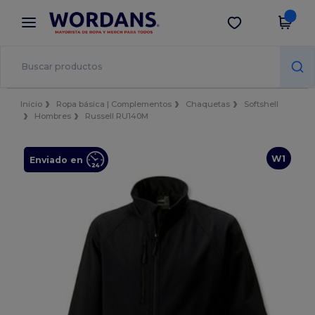
×
App de Wordans
Descargar app
¡Mejores precios en app!
Inicio
Ropa básica | Complementos
Chaquetas
Softshell
Hombres
Russell RU140M
W1
Enviado en