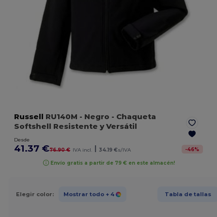
Russell
RU140M
- Negro
- Chaqueta
Softshell Resistente y Versátil
Desde
41.37 €
|
-
46
%
76.90 €
IVA incl.
34.19 €
s/IVA
Envío gratis a partir de 79 € en este almacén!
Elegir color:
Mostrar todo
+ 4
Tabla de tallas