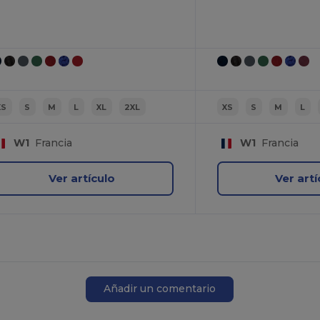
XS
S
M
L
XL
2XL
XS
S
M
L
W1
Francia
W1
Francia
Ver artículo
Ver artí
Añadir un comentario