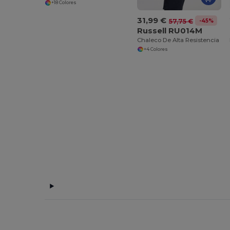
+18 Colores
31,99 €
-45%
57,75 €
Russell RU014M
Chaleco De Alta Resistencia
+4 Colores