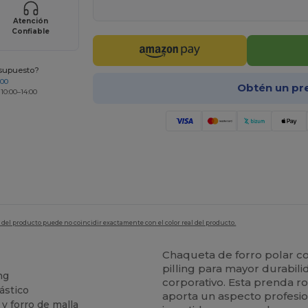
Atención
Confiable
esupuesto?
200
Obtén un pr
 10:00–14:00
en del producto puede no coincidir exactamente con el color real del producto.
Chaqueta de forro polar 
pilling para mayor durabili
ng
corporativo. Esta prenda r
ástico
aporta un aspecto profesion
 y forro de malla