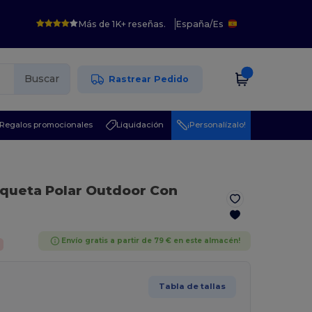
Más de 1K+ reseñas.
España
/
Es
Buscar
Rastrear Pedido
Regalos promocionales
Liquidación
¡Personalízalo!
queta Polar Outdoor Con
Envío gratis a partir de 79 € en este almacén!
Tabla de tallas