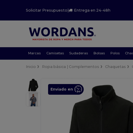
Solicitar Presupuesto
|
Entrega en 24-48h
Marcas
Camisetas
Sudaderas
Bolsas
Polos
Cha
Inicio
Ropa básica | Complementos
Chaquetas
Enviado en