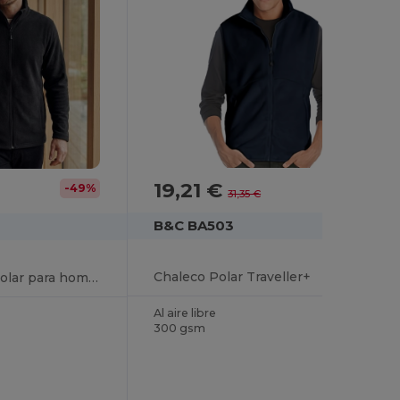
19,21 €
-39%
-49%
31,35 €
B&C BA503
Chaleco Polar Traveller+
Chaqueta de forro polar para hombre
Al aire libre
300 gsm