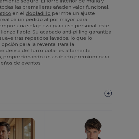
miento seguro. El forro interior de malla y
todas las cremalleras añaden valor funcional,
stico
en el
dobladillo
permite un ajuste
 realice un pedido al por mayor para
mpre una sola pieza para uso personal, este
lienzo fiable. Su acabado anti-pilling garantiza
uave tras repetidos lavados, lo que lo
opción para la reventa. Para la
cie densa del forro polar es altamente
o, proporcionando un acabado premium para
seños de eventos.