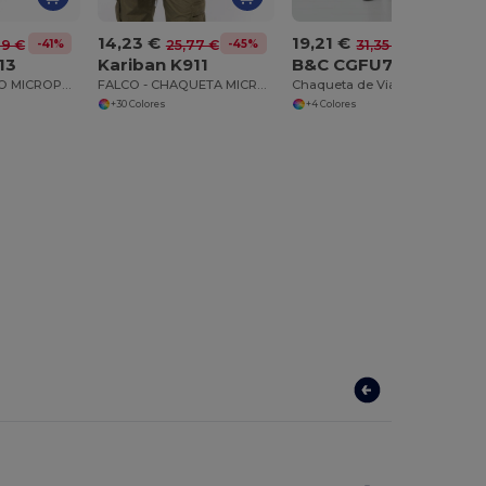
14,23 €
19,21 €
-41%
-45%
-39%
79 €
25,77 €
31,35 €
13
Kariban K911
B&C CGFU705
LUCA - CHALECO MICROPOLAR
FALCO - CHAQUETA MICROPOLAR CON CREMALLERA
Chaqueta de Viaje Fleece Antipilling
+30 Colores
+4 Colores