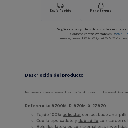
Envío Rápido
Pago Seguro
¿Necesita ayuda o desea solicitar un pr
Contacto
venta@wordans.es
O
930 410 
Lunes – jueves: 10:00–13:00 y 14:00–17:30 Viernes:
Descripción del producto
Tenga en cuenta que, debido a la calibración de la pantalla, el color de la imag
Referencia: 8700M, R-870M-0, JZ870
Tejido 100%
poliéster
con acabado anti-pilli
Cuello tipo cadete y
dobladillo
con cordón el
Bolsillos laterales con cremalleras invertidas