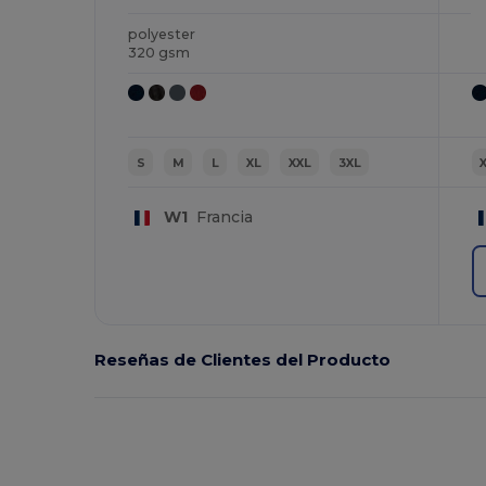
polyester
320 gsm
S
M
L
XL
XXL
3XL
W1
Francia
Reseñas de Clientes del Producto