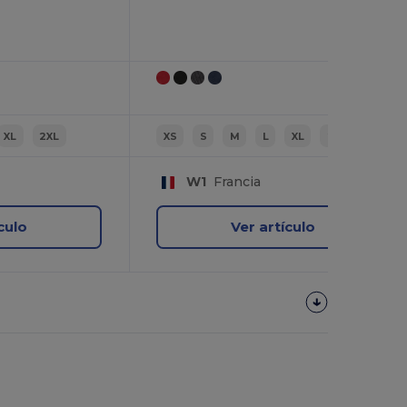
XL
2XL
XS
S
M
L
XL
2XL
W1
Francia
culo
Ver artículo