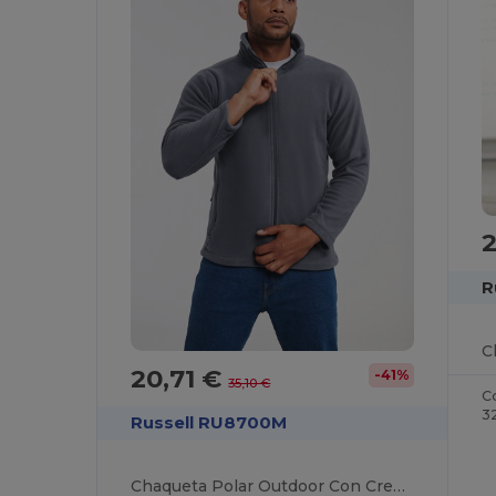
2
R
20,71 €
-41%
35,10 €
C
3
Russell RU8700M
Chaqueta Polar Outdoor Con Cremallera Completa