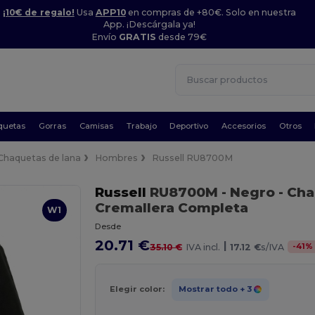
¡10€ de regalo!
Usa
APP10
en compras de +80€. Solo en nuestra
App. ¡Descárgala ya!
Envío
GRATIS
desde 79€
quetas
Gorras
Camisas
Trabajo
Deportivo
Accesorios
Otros
Chaquetas de lana
Hombres
Russell RU8700M
Russell
RU8700M
- Negro
- Cha
Cremallera Completa
W1
Desde
20.71 €
|
-
41
%
35.10 €
IVA incl.
17.12 €
s/IVA
Elegir color:
Mostrar todo
+ 3