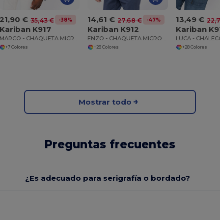
21,90 €
14,61 €
13,49 €
-38%
-47%
35,43 €
27,68 €
22,
Kariban K917
Kariban K912
Kariban K9
MARCO - CHAQUETA MICROPOLAR CON CREMALLERA
ENZO - CHAQUETA MICROPOLAR CON CREMALLERA EN EL CUELLO
+7 Colores
+28 Colores
+28 Colores
Mostrar todo
Preguntas frecuentes
¿Es adecuado para serigrafía o bordado?