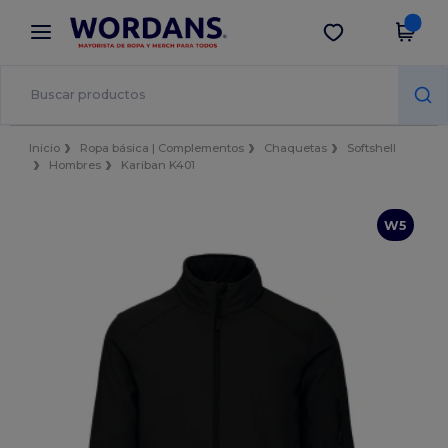
×
App de Wordans
Descargar app
¡Mejores precios en app!
Inicio
Ropa básica | Complementos
Chaquetas
Softshell
Hombres
Kariban K401
W5