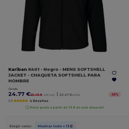
Kariban
K401
- Negro
- MENS SOFTSHELL
JACKET - CHAQUETA SOFTSHELL PARA
HOMBRE
Desde
24.77 €
|
-
55
%
55.49 €
IVA incl.
20.47 €
s/IVA
5.0
4 Reseñas
Envío gratis a partir de 79 € en este almacén!
Elegir color:
Mostrar todo
+ 13