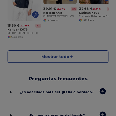
39,91 €
37,63 €
55,07 €
55,91 €
-28%
-33%
Kariban K413
Kariban K609
CHAQUETA SOFTSHELL CON CAPUCHA
Chaqueta Urbana con Bolsillos y Forro de Malla
+7 Colores
+3 Colores
15,60 €
22,88 €
-32%
Kariban K679
RECORD - CHALECO DE FORRO POLAR
+3 Colores
Mostrar todo
Preguntas frecuentes
¿Es adecuada para serigrafía o bordado?
¿Encogerá después del lavado?