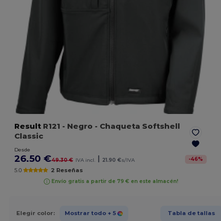
Result
R121
- Negro
- Chaqueta Softshell
Classic
Desde
26.50 €
|
-
46
%
49.30 €
IVA incl.
21.90 €
s/IVA
5.0
2 Reseñas
Envío gratis a partir de 79 € en este almacén!
Elegir color:
Mostrar todo
+ 5
Tabla de tallas