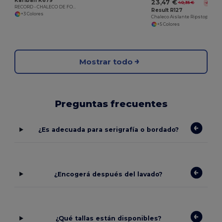
Kariban K679
23,47 €
40,35 €
-42%
RECORD - CHALECO DE FORRO POLAR
Result R127
+3 Colores
Chaleco Aislante Ripstop para Climas Adversos
+5 Colores
Mostrar todo
Preguntas frecuentes
¿Es adecuada para serigrafía o bordado?
¿Encogerá después del lavado?
¿Qué tallas están disponibles?