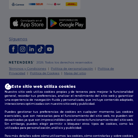
Síguenos
2026. Todos los derechos reservados
Términos y Condiciones
|
Política de personalización
|
Política de
Privacidad
|
Política de Cookies
|
Mapa del sitio
Este sitio web utiliza cookies
Madrid
|
Barcelona
|
Valencia
|
Seville
|
Zaragoza
|
Málaga
|
Murcia
|
Nuestro sitio web utiliza cookies propias y de terceros para mejorar la funcionalidad
Palma
|
Bilbao
|
Alicante
general, recordar tus preferencias, analizar el rendimiento del sitio web y garantizar
una experiencia de navegación fluida y personalizada, que incluye contenido adaptado,
interacciones optimizadas con nuestro sitio web y publicidad.
Puedes gestionar tus preferencias de cookies en cualquier momento. Las cookies
esenciales, que son necesarias para el funcionamiento del sitio web, no pueden ser
desactivadas ya que son imprescindibles para el correcto funcionamiento del sitio web.
Sin embargo, puedes elegir permitir o bloquear otros tipos de cookies, como las
utilizadas para personalización, análisis y publicidad.
Para más detalles sobre cómo utilizamos las cookies, cómo controlarlas y sobre cookies