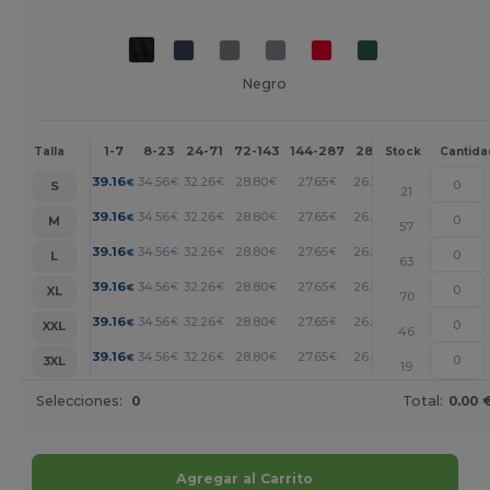
Negro
1-7
8-23
24-71
72-143
144-287
288 +
Más
Talla
Stock
Cantida
+
39.16
34.56
32.26
28.80
27.65
26.50
€
€
€
€
€
€
S
21
+
39.16
34.56
32.26
28.80
27.65
26.50
€
€
€
€
€
€
M
57
+
39.16
34.56
32.26
28.80
27.65
26.50
€
€
€
€
€
€
L
63
+
39.16
34.56
32.26
28.80
27.65
26.50
€
€
€
€
€
€
XL
70
+
39.16
34.56
32.26
28.80
27.65
26.50
€
€
€
€
€
€
XXL
46
+
39.16
34.56
32.26
28.80
27.65
26.50
€
€
€
€
€
€
3XL
19
Selecciones:
0
Total:
0.00 
Agregar al Carrito