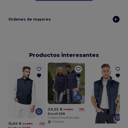
Ordenes de mayoreo
Productos interesantes
C
29,03 €
47,95 €
-39%
Result R88
Chaleco Ultra Acolchado
+2 Colores
15,60 €
22,88 €
-32%