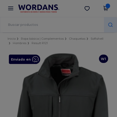
×
App de Wordans
Descargar app
¡Mejores precios en app!
Inicio
Ropa básica | Complementos
Chaquetas
Softshell
Hombres
Result R121
W1
Enviado en