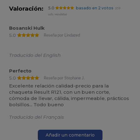
Valoración:
5.0
basado en 2 votos
359
uds. vendidas
Bosanski Hulk
5.0
Reseña por Lindazed
Traducido del English
Perfecto
5.0
Reseña por Stephane J.
Excelente relación calidad-precio para la
chaqueta Result R121, con un buen corte,
cómoda de llevar, cálida, impermeable, prácticos
bolsillos... Todo bueno
Traducido del Français
Añadir un comentario